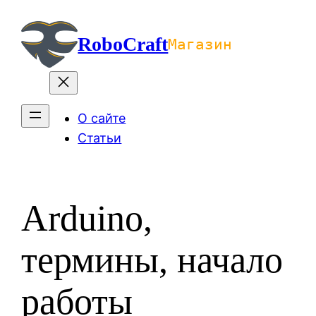
Перейти
к
RoboCraft
Магазин
содержимому
О сайте
Статьи
Arduino,
термины, начало
работы