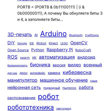
PORTB = (PORTB & 0b11100111) | (i &
0b00000011); А почему Вы обнуляете биты 3
и 4, а заполняете биты…
Arduino
3D-печать
AI
Bluetooth
CraftDuino
DIY
OpenCV
iRobot
Kinect
Google
IDE
LEGO
Raspberry Pi
Python
Open Source
RoboCraft
ROS
автоматизация
андроид
swarm
ИК
бионика
видео
военный
версия
балансировать
кибервесна
камера
дрон
интерфейс
датчик
машинное обучение
манипулятор
наше
нейронная сеть
работа
пылесос
подводный
робот
распознавание
робототехника
светодиод