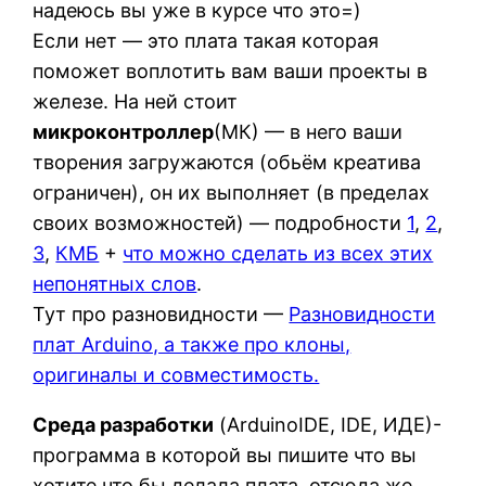
надеюсь вы уже в курсе что это=)
Если нет — это плата такая которая
поможет воплотить вам ваши проекты в
железе. На ней стоит
микроконтроллер
(МК) — в него ваши
творения загружаются (обьём креатива
ограничен), он их выполняет (в пределах
своих возможностей) — подробности
1
,
2
,
3
,
КМБ
+
что можно сделать из всех этих
непонятных слов
.
Тут про разновидности —
Разновидности
плат Arduino, а также про клоны,
оригиналы и совместимость.
Среда разработки
(ArduinoIDE, IDE, ИДЕ)-
программа в которой вы пишите что вы
хотите что бы делала плата, отсюда же