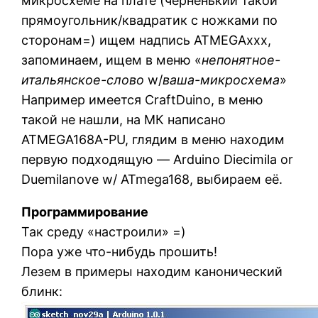
микросхеме на плате (чёрненький такой
прямоугольник/квадратик с ножками по
сторонам=) ищем надпись ATMEGAххх,
запоминаем, ищем в меню «
непонятное-
итальянское-слово
w/
ваша-микросхема
»
Например имеется CraftDuino, в меню
такой не нашли, на МК написано
ATMEGA168A-PU, глядим в меню находим
первую подходящую — Arduino Diecimila or
Duemilanove w/ ATmega168, выбираем её.
Программирование
Так среду «настроили» =)
Пора уже что-нибудь прошить!
Лезем в примеры находим канонический
блинк: