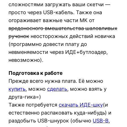
сложностями загружать ваши скетчи —
просто через USB-кабель. Также она
огораживает важные части МК от
вредоносного вмешательства шаловливых
ручонок
неосторожных действий новичка
(программно довести плату до
невменяемости через ИДЕ+бутлоадер,
невозможно).
Подготовка к работе
Прежде всего нужна плата. Её можно
купить
, можно
сделать
, можно взять у
друга-гика=)
Также потребуется
скачать ИДЕ-шку
(и
естественно распаковать куда-нибудь) и
раздобыть USB-шнурок (обычно
USB-B
,