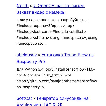
North
к
7. OpenCV шаг за шагом.
Захват видео с камеры
если у вас черное окно попробуйте так.
#include <opencv2/opencv.hpp>
#include<iostream> #include <stdlib.h>
#include <stdio.h> using namespace cv; using
namespace std;…
abelousov
к
Установка TensorFlow на
Raspberry Pi 3
Для Python 3.4: pip3 install tensorflow-1.1.0-
cp34-cp34m-linux_armv7l.whl
https://github.com/samjabrahams/tensorflow-
on-raspberry-pi
SoftCat
к
Генератор синусоиды на
Arduino или ЦАП R-2R