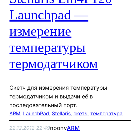
Launchpad —
измерение
температуры
термодатчиком
Скетч для измерения температуры
термодатчиком и выдачи её в
последовательный порт.
ARM
, 
LaunchPad
, 
Stellaris
, 
скетч
, 
температура
noonv
ARM
22.12.2012 22:49