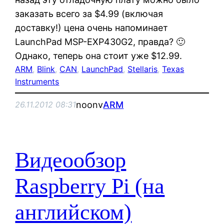
заказать всего за $4.99 (включая
доставку!) цена очень напоминает
LaunchPad MSP-EXP430G2, правда? 🙂
Однако, теперь она стоит уже $12.99.
ARM
, 
Blink
, 
CAN
, 
LaunchPad
, 
Stellaris
, 
Texas
Instruments
noonv
ARM
26.11.2012 08:31
Видеообзор
Raspberry Pi (на
английском)