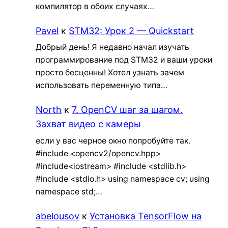
компилятор в обоих случаях…
Pavel
к
STM32: Урок 2 — Quickstart
Добрый день! Я недавно начал изучать
программирование под STM32 и ваши уроки
просто бесценны! Хотел узнать зачем
использовать переменную типа…
North
к
7. OpenCV шаг за шагом.
Захват видео с камеры
если у вас черное окно попробуйте так.
#include <opencv2/opencv.hpp>
#include<iostream> #include <stdlib.h>
#include <stdio.h> using namespace cv; using
namespace std;…
abelousov
к
Установка TensorFlow на