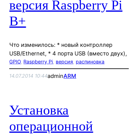
версия Raspberry Pi
B+
Что изменилось: * новый контроллер
USB/Ethernet, * 4 порта USB (вместо двух),
GPIO
, 
Raspberry Pi
, 
версия
, 
распиновка
admin
ARM
14.07.2014 10:44
Установка
операционной