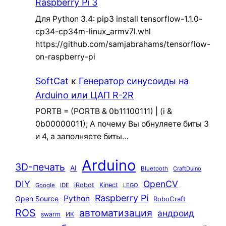
Raspberry Pi 3
Для Python 3.4: pip3 install tensorflow-1.1.0-
cp34-cp34m-linux_armv7l.whl
https://github.com/samjabrahams/tensorflow-
on-raspberry-pi
SoftCat
к
Генератор синусоиды на
Arduino или ЦАП R-2R
PORTB = (PORTB & 0b11100111) | (i &
0b00000011); А почему Вы обнуляете биты 3
и 4, а заполняете биты…
Arduino
3D-печать
AI
Bluetooth
CraftDuino
DIY
OpenCV
iRobot
Kinect
Google
IDE
LEGO
Raspberry Pi
Python
Open Source
RoboCraft
ROS
автоматизация
андроид
swarm
ИК