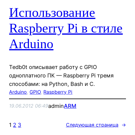
Использование
Raspberry Pi в стиле
Arduino
Tedb0t описывает работу с GPIO
одноплатного ПК — Raspberry Pi тремя
способами: на Python, Bash и C.
Arduino
, 
GPIO
, 
Raspberry Pi
admin
ARM
19.06.2012 06:49
1
2
3
Следующая страница
→