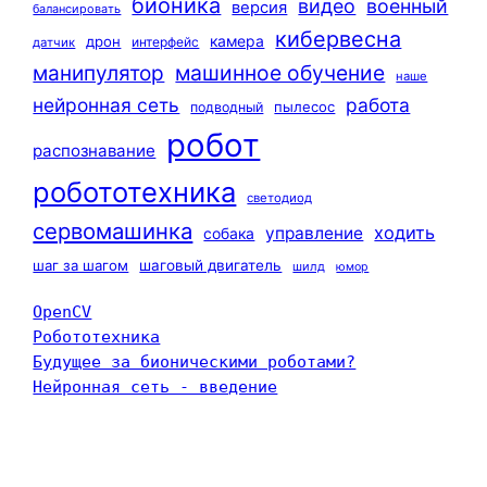
бионика
видео
военный
версия
балансировать
кибервесна
камера
дрон
интерфейс
датчик
машинное обучение
манипулятор
наше
нейронная сеть
работа
пылесос
подводный
робот
распознавание
робототехника
светодиод
сервомашинка
ходить
управление
собака
шаг за шагом
шаговый двигатель
шилд
юмор
OpenCV
Робототехника
Будущее за бионическими роботами?
Нейронная сеть - введение