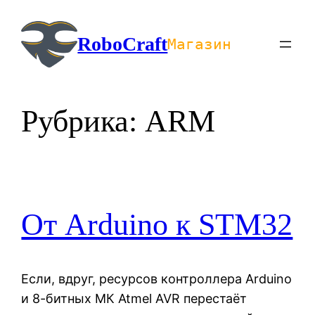
Перейти
к
RoboCraft
Магазин
содержимому
Рубрика:
ARM
От Arduino к STM32
Если, вдруг, ресурсов контроллера Arduino
и 8-битных МК Atmel AVR перестаёт