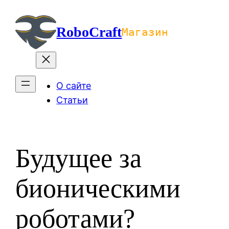
Перейти
к
RoboCraft
Магазин
содержимому
О сайте
Статьи
Будущее за
бионическими
роботами?