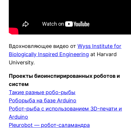
Вдохновляющее видео от
Wyss Institute for
Biologically Inspired Engineering
at Harvard
University.
Проекты биоинспирированных роботов и
систем
Такие разные робо-рыбы
Роборыба на базе Arduino
Робот-рыба с использованием 3D-печати и
Arduino
Pleurobot — робот-саламандра