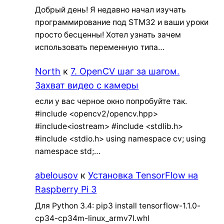
Добрый день! Я недавно начал изучать
программирование под STM32 и ваши уроки
просто бесценны! Хотел узнать зачем
использовать переменную типа…
North
к
7. OpenCV шаг за шагом.
Захват видео с камеры
если у вас черное окно попробуйте так.
#include <opencv2/opencv.hpp>
#include<iostream> #include <stdlib.h>
#include <stdio.h> using namespace cv; using
namespace std;…
abelousov
к
Установка TensorFlow на
Raspberry Pi 3
Для Python 3.4: pip3 install tensorflow-1.1.0-
cp34-cp34m-linux_armv7l.whl