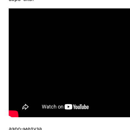
аэро-медуза