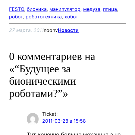
FESTO
, 
бионика
, 
манипулятор
, 
медуза
, 
птица
, 
робот
, 
робототехника
, 
хобот
27 марта, 2011
noonv
Новости
0 комментариев на
«“Будущее за
бионическими
роботами?”»
Tickat
:
2011-03-28 в 15:58
Тут конечно больше механика а не