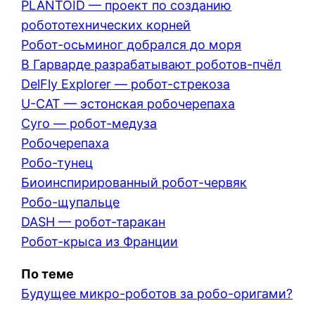
PLANTOID — проект по созданию
робототехнических корней
Робот-осьминог добрался до моря
В Гарварде разрабатывают роботов-пчёл
DelFly Explorer — робот-стрекоза
U-CAT — эстонская робочерепаха
Cyro — робот-медуза
Робочерепаха
Робо-тунец
Биоинспирированный робот-червяк
Робо-щупальце
DASH — робот-таракан
Робот-крыса из Франции
По теме
Будущее микро-роботов за робо-оригами?