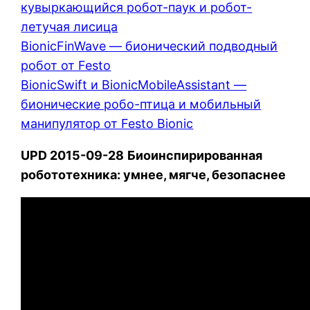
кувыркающийся робот-паук и робот-
летучая лисица
BionicFinWave — бионический подводный
робот от Festo
BionicSwift и BionicMobileAssistant —
бионические робо-птица и мобильный
манипулятор от Festo Bionic
UPD 2015-09-28
Биоинспирированная
робототехника: умнее, мягче, безопаснее