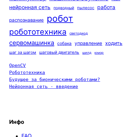
нейронная сеть
работа
пылесос
подводный
робот
распознавание
робототехника
светодиод
сервомашинка
ходить
управление
собака
шаг за шагом
шаговый двигатель
шилд
юмор
OpenCV
Робототехника
Будущее за бионическими роботами?
Нейронная сеть - введение
Инфо
FAQ