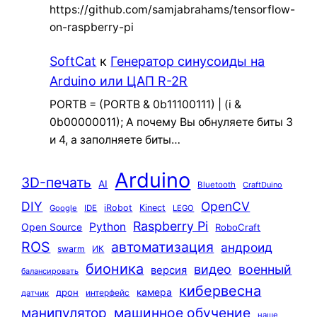
https://github.com/samjabrahams/tensorflow-
on-raspberry-pi
SoftCat
к
Генератор синусоиды на
Arduino или ЦАП R-2R
PORTB = (PORTB & 0b11100111) | (i &
0b00000011); А почему Вы обнуляете биты 3
и 4, а заполняете биты…
Arduino
3D-печать
AI
Bluetooth
CraftDuino
DIY
OpenCV
iRobot
Kinect
Google
IDE
LEGO
Raspberry Pi
Python
Open Source
RoboCraft
ROS
автоматизация
андроид
swarm
ИК
бионика
видео
военный
версия
балансировать
кибервесна
камера
дрон
интерфейс
датчик
машинное обучение
манипулятор
наше