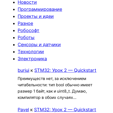
Новости
Программирование
Проекты и идеи
Разное
Робософт
Роботы
Сенсоры и датчики
Технологии
Электроника
burjui
к
STM32: Урок 2 — Quickstart
Преимуществ нет, за исключением
читабельности: тип bool обычно имеет
размер 1 байт, как и uint8_t. Думаю,
компилятор в обоих случаях…
Pavel
к
STM32: Урок 2 — Quickstart