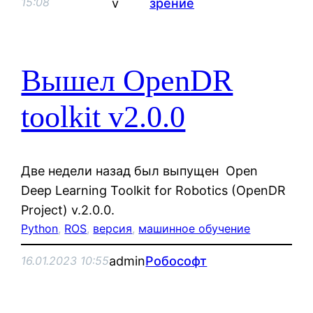
15:08
v
зрение
Вышел OpenDR
toolkit v2.0.0
Две недели назад был выпущен Open
Deep Learning Toolkit for Robotics (OpenDR
Project) v.2.0.0.
Python
, 
ROS
, 
версия
, 
машинное обучение
admin
Робософт
16.01.2023 10:55