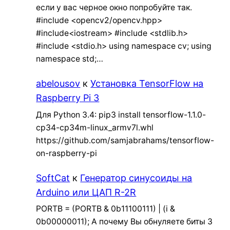
если у вас черное окно попробуйте так.
#include <opencv2/opencv.hpp>
#include<iostream> #include <stdlib.h>
#include <stdio.h> using namespace cv; using
namespace std;…
abelousov
к
Установка TensorFlow на
Raspberry Pi 3
Для Python 3.4: pip3 install tensorflow-1.1.0-
cp34-cp34m-linux_armv7l.whl
https://github.com/samjabrahams/tensorflow-
on-raspberry-pi
SoftCat
к
Генератор синусоиды на
Arduino или ЦАП R-2R
PORTB = (PORTB & 0b11100111) | (i &
0b00000011); А почему Вы обнуляете биты 3