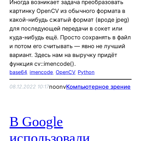
Иногда возникает задача преобразовать
картинку OpenCV из обычного формата в
какой-нибудь сжатый формат (вроде jpeg)
для последующей передачи в сокет или
куда-нибудь ещё. Просто сохранять в файл
и потом его считывать — явно не лучший
вариант. Здесь нам на выручку придёт
функция cv::imencode().
base64
, 
imencode
, 
OpenCV
, 
Python
noonv
Компьютерное зрение
08.12.2022 10:17
В Google
использовали