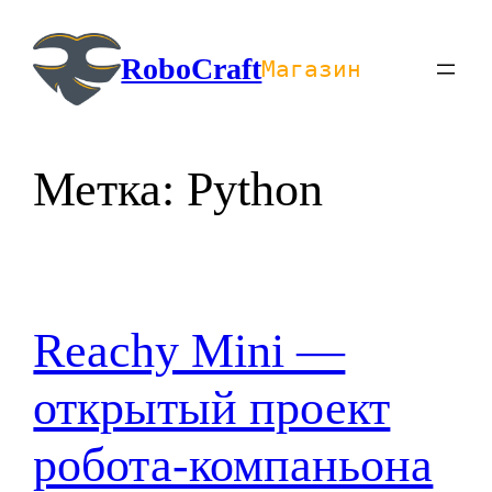
Перейти
к
RoboCraft
Магазин
содержимому
Метка:
Python
Reachy Mini —
открытый проект
робота-компаньона