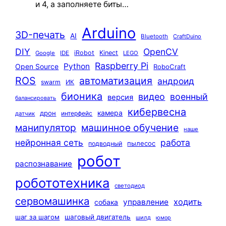
и 4, а заполняете биты…
Arduino
3D-печать
AI
Bluetooth
CraftDuino
DIY
OpenCV
iRobot
Kinect
Google
IDE
LEGO
Raspberry Pi
Python
Open Source
RoboCraft
ROS
автоматизация
андроид
swarm
ИК
бионика
видео
военный
версия
балансировать
кибервесна
камера
дрон
интерфейс
датчик
машинное обучение
манипулятор
наше
нейронная сеть
работа
пылесос
подводный
робот
распознавание
робототехника
светодиод
сервомашинка
ходить
управление
собака
шаг за шагом
шаговый двигатель
шилд
юмор