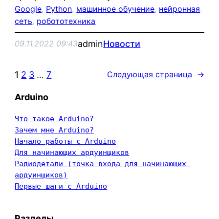
Google
, 
Python
, 
машинное обучение
, 
нейронная
сеть
, 
робототехника
admin
Новости
09.11.2022 09:43
1
2
3
…
7
Следующая страница
→
Arduino
Что такое Arduino?
Зачем мне Arduino?
Начало работы с Arduino
Для начинающих ардуинщиков
Радиодетали (точка входа для начинающих 
ардуинщиков)
Первые шаги с Arduino
Разделы