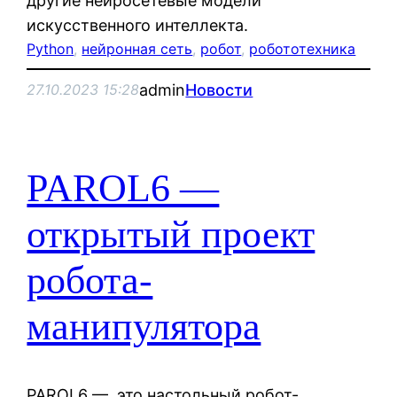
другие нейросетевые модели
искусственного интеллекта.
Python
, 
нейронная сеть
, 
робот
, 
робототехника
admin
Новости
27.10.2023 15:28
PAROL6 —
открытый проект
робота-
манипулятора
PAROL6 — это настольный робот-