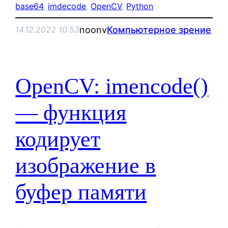
base64
, 
imdecode
, 
OpenCV
, 
Python
noonv
Компьютерное зрение
14.12.2022 10:53
OpenCV: imencode()
— функция
кодирует
изображение в
буфер памяти