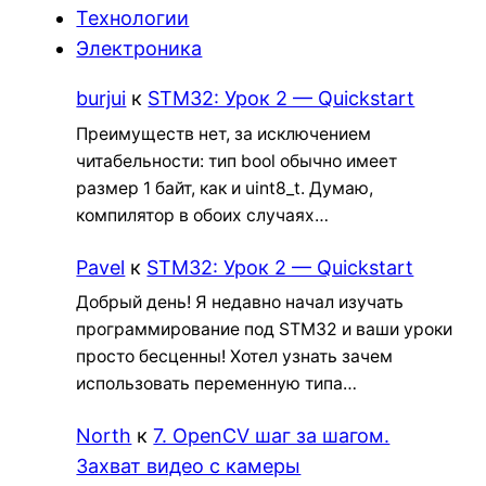
Технологии
Электроника
burjui
к
STM32: Урок 2 — Quickstart
Преимуществ нет, за исключением
читабельности: тип bool обычно имеет
размер 1 байт, как и uint8_t. Думаю,
компилятор в обоих случаях…
Pavel
к
STM32: Урок 2 — Quickstart
Добрый день! Я недавно начал изучать
программирование под STM32 и ваши уроки
просто бесценны! Хотел узнать зачем
использовать переменную типа…
North
к
7. OpenCV шаг за шагом.
Захват видео с камеры