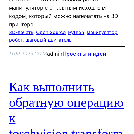
манипулятор с открытым исходным
кодом, который можно напечатать на 3D-
принтере.
3D-печать
, 
Open Source
, 
Python
, 
манипулятор
, 
робот
, 
шаговый двигатель
admin
Проекты и идеи
11.09.2023 13:28
Как выполнить
обратную операцию
к
torchvision.transform