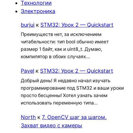
Технологии
Электроника
burjui
к
STM32: Урок 2 — Quickstart
Преимуществ нет, за исключением
читабельности: тип bool обычно имеет
размер 1 байт, как и uint8_t. Думаю,
компилятор в обоих случаях…
Pavel
к
STM32: Урок 2 — Quickstart
Добрый день! Я недавно начал изучать
программирование под STM32 и ваши уроки
просто бесценны! Хотел узнать зачем
использовать переменную типа…
North
к
7. OpenCV шаг за шагом.
Захват видео с камеры