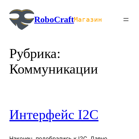
Перейти
к
RoboCraft
Магазин
содержимому
Рубрика:
Коммуникации
Интерфейс I2C
Наконец, подобрались к I2C. Давно