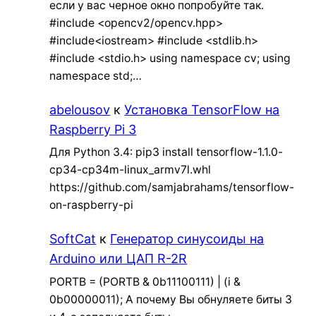
если у вас черное окно попробуйте так.
#include <opencv2/opencv.hpp>
#include<iostream> #include <stdlib.h>
#include <stdio.h> using namespace cv; using
namespace std;…
abelousov
к
Установка TensorFlow на
Raspberry Pi 3
Для Python 3.4: pip3 install tensorflow-1.1.0-
cp34-cp34m-linux_armv7l.whl
https://github.com/samjabrahams/tensorflow-
on-raspberry-pi
SoftCat
к
Генератор синусоиды на
Arduino или ЦАП R-2R
PORTB = (PORTB & 0b11100111) | (i &
0b00000011); А почему Вы обнуляете биты 3