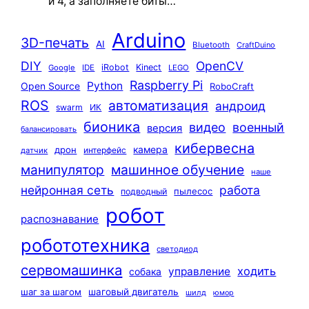
и 4, а заполняете биты…
Arduino
3D-печать
AI
Bluetooth
CraftDuino
DIY
OpenCV
iRobot
Kinect
Google
IDE
LEGO
Raspberry Pi
Python
Open Source
RoboCraft
ROS
автоматизация
андроид
swarm
ИК
бионика
видео
военный
версия
балансировать
кибервесна
камера
дрон
интерфейс
датчик
машинное обучение
манипулятор
наше
нейронная сеть
работа
пылесос
подводный
робот
распознавание
робототехника
светодиод
сервомашинка
ходить
управление
собака
шаг за шагом
шаговый двигатель
шилд
юмор