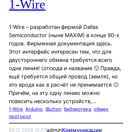
1-Wire
1-Wire – разработан фирмой Dallas
Semiconductor (ныне MAXIM) в конце 90-х
годов. Фирменная документация здесь.
Этот интерфейс интересен тем, что для
двустороннего обмена требуется всего
одна линия! (отсюда и название 🙂 Правда,
ещё требуется общий провод (земля), но
это вроде как в расчёт не принимается 🙂
Причём, на эту одну линию можно
повесить несколько устройств,…
1-Wire
, 
Arduino
, 
iButton
, 
библиотека
, 
обмен
, 
протокол
admin
Коммуникации
06.12.2009 15:57