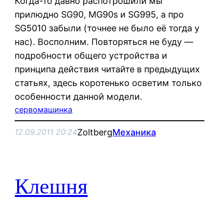
Когда-то давно распотрошили мы
прилюдно SG90, MG90s и SG995, а про
SG5010 забыли (точнее не было её тогда у
нас). Восполним. Повторяться не буду —
подробности общего устройства и
принципа действия читайте в предыдущих
статьях, здесь коротенько осветим только
особенности данной модели.
сервомашинка
Zoltberg
Механика
12.09.2011 20:24
Клешня