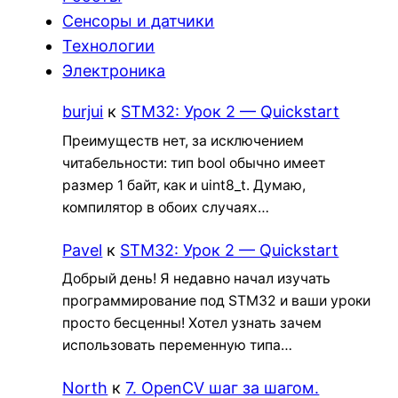
Сенсоры и датчики
Технологии
Электроника
burjui
к
STM32: Урок 2 — Quickstart
Преимуществ нет, за исключением
читабельности: тип bool обычно имеет
размер 1 байт, как и uint8_t. Думаю,
компилятор в обоих случаях…
Pavel
к
STM32: Урок 2 — Quickstart
Добрый день! Я недавно начал изучать
программирование под STM32 и ваши уроки
просто бесценны! Хотел узнать зачем
использовать переменную типа…
North
к
7. OpenCV шаг за шагом.