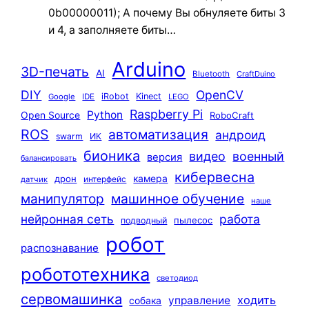
0b00000011); А почему Вы обнуляете биты 3
и 4, а заполняете биты…
Arduino
3D-печать
AI
Bluetooth
CraftDuino
DIY
OpenCV
iRobot
Kinect
Google
IDE
LEGO
Raspberry Pi
Python
Open Source
RoboCraft
ROS
автоматизация
андроид
swarm
ИК
бионика
видео
военный
версия
балансировать
кибервесна
камера
дрон
интерфейс
датчик
машинное обучение
манипулятор
наше
нейронная сеть
работа
пылесос
подводный
робот
распознавание
робототехника
светодиод
сервомашинка
ходить
управление
собака