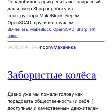
Понадобилось прикрепить инфракрасный
дальномер Sharp к роботу из
конструктора MakeBlock. Берём
OpenSCAD в руки и получаем:
3D-печать
, 
MakeBlock
, 
OpenSCAD
, 
Sharp
, 
ИК
, 
наше
noonv
Механика
04.08.2014 15:49
Забористые колёса
Давно уже мы ломали голову как
порадовать общественность (и себя=)
доступным и качественным движителем