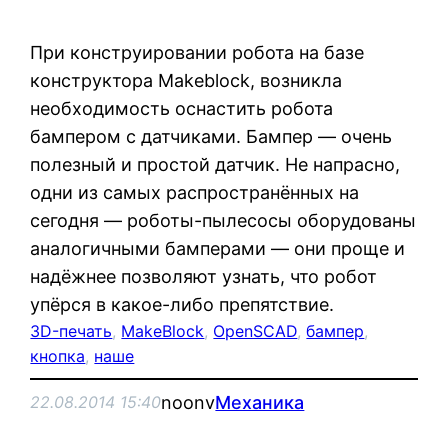
При конструировании робота на базе
конструктора Makeblock, возникла
необходимость оснастить робота
бампером с датчиками. Бампер — очень
полезный и простой датчик. Не напрасно,
одни из самых распространённых на
сегодня — роботы-пылесосы оборудованы
аналогичными бамперами — они проще и
надёжнее позволяют узнать, что робот
упёрся в какое-либо препятствие.
3D-печать
, 
MakeBlock
, 
OpenSCAD
, 
бампер
, 
кнопка
, 
наше
noonv
Механика
22.08.2014 15:40