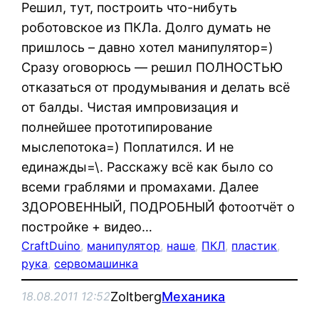
Решил, тут, построить что-нибуть
роботовское из ПКЛа. Долго думать не
пришлось – давно хотел манипулятор=)
Сразу оговорюсь — решил ПОЛНОСТЬЮ
отказаться от продумывания и делать всё
от балды. Чистая импровизация и
полнейшее прототипирование
мыслепотока=) Поплатился. И не
единажды=\. Расскажу всё как было со
всеми граблями и промахами. Далее
ЗДОРОВЕННЫЙ, ПОДРОБНЫЙ фотоотчёт о
постройке + видео…
CraftDuino
, 
манипулятор
, 
наше
, 
ПКЛ
, 
пластик
, 
рука
, 
сервомашинка
Zoltberg
Механика
18.08.2011 12:52