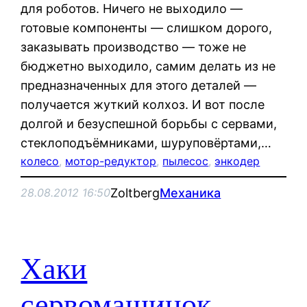
для роботов. Ничего не выходило —
готовые компоненты — слишком дорого,
заказывать производство — тоже не
бюджетно выходило, самим делать из не
предназначенных для этого деталей —
получается жуткий колхоз. И вот после
долгой и безуспешной борьбы с сервами,
стеклоподъёмниками, шуруповёртами,…
колесо
, 
мотор-редуктор
, 
пылесос
, 
энкодер
Zoltberg
Механика
28.08.2012 16:50
Хаки
сервомашинок.