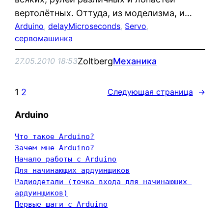
вертолётных. Оттуда, из моделизма, и…
Arduino
, 
delayMicroseconds
, 
Servo
, 
сервомашинка
Zoltberg
Механика
27.05.2010 18:53
1
2
Следующая страница
→
Arduino
Что такое Arduino?
Зачем мне Arduino?
Начало работы с Arduino
Для начинающих ардуинщиков
Радиодетали (точка входа для начинающих 
ардуинщиков)
Первые шаги с Arduino