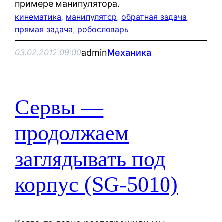
примере манипулятора.
кинематика
, 
манипулятор
, 
обратная задача
, 
прямая задача
, 
робословарь
admin
Механика
03.02.2012 09:00
Сервы —
продолжаем
заглядывать под
корпус (SG-5010)