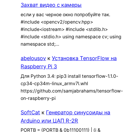
Захват видео с камеры
если у вас черное окно попробуйте так.
#include <opencv2/opencv.hpp>
#include<iostream> #include <stdlib.h>
#include <stdio.h> using namespace cv; using
namespace std;…
abelousov
к
Установка TensorFlow на
Raspberry Pi 3
Для Python 3.4: pip3 install tensorflow-1.1.0-
cp34-cp34m-linux_armv7l.whl
https://github.com/samjabrahams/tensorflow-
on-raspberry-pi
SoftCat
к
Генератор синусоиды на
Arduino или ЦАП R-2R
PORTB = (PORTB & 0b11100111) | (i &