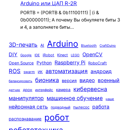
Arduino или ЦАП R-2R
PORTB = (PORTB & 0b11100111) | (i &
0b00000011); А почему Вы обнуляете биты 3
и 4, а заполняете биты…
Arduino
3D-печать
AI
Bluetooth
CraftDuino
DIY
OpenCV
iRobot
Kinect
Google
IDE
LEGO
Raspberry Pi
Python
Open Source
RoboCraft
ROS
автоматизация
андроид
swarm
ИК
бионика
видео
военный
версия
балансировать
кибервесна
камера
дрон
интерфейс
датчик
машинное обучение
манипулятор
наше
нейронная сеть
работа
пылесос
подводный
робот
распознавание
робототехника