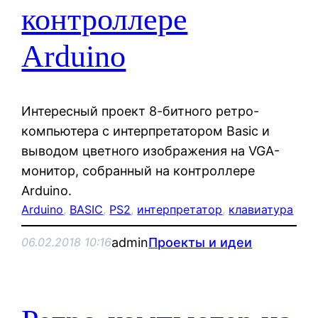
контроллере
Arduino
Интересный проект 8-битного ретро-
компьютера с интерпретатором Basic и
выводом цветного изображения на VGA-
монитор, собранный на контроллере
Arduino.
Arduino
, 
BASIC
, 
PS2
, 
интерпретатор
, 
клавиатура
admin
Проекты и идеи
06.02.2018 10:16