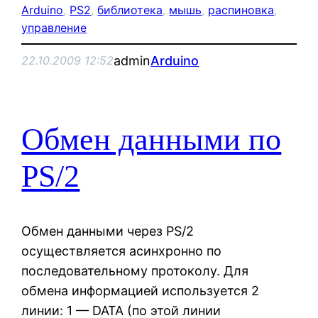
Arduino
, 
PS2
, 
библиотека
, 
мышь
, 
распиновка
, 
управление
admin
Arduino
22.10.2009 12:52
Обмен данными по
PS/2
Обмен данными через PS/2
осуществляется асинхронно по
последовательному протоколу. Для
обмена информацией используется 2
линии: 1 — DATA (по этой линии