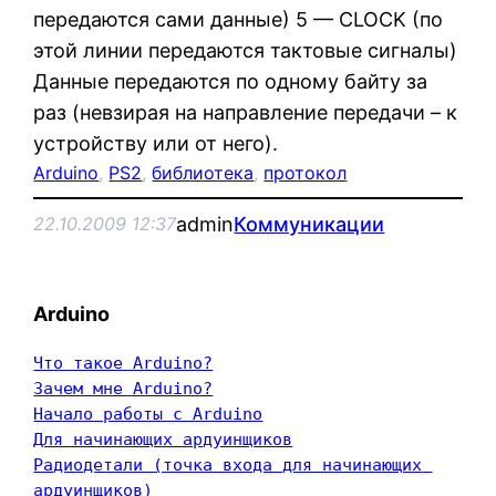
передаются сами данные) 5 — CLOCK (по
этой линии передаются тактовые сигналы)
Данные передаются по одному байту за
раз (невзирая на направление передачи – к
устройству или от него).
Arduino
, 
PS2
, 
библиотека
, 
протокол
admin
Коммуникации
22.10.2009 12:37
Arduino
Что такое Arduino?
Зачем мне Arduino?
Начало работы с Arduino
Для начинающих ардуинщиков
Радиодетали (точка входа для начинающих 
ардуинщиков)