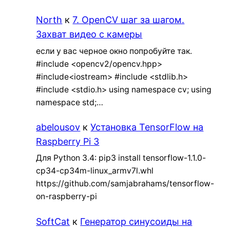
North
к
7. OpenCV шаг за шагом.
Захват видео с камеры
если у вас черное окно попробуйте так.
#include <opencv2/opencv.hpp>
#include<iostream> #include <stdlib.h>
#include <stdio.h> using namespace cv; using
namespace std;…
abelousov
к
Установка TensorFlow на
Raspberry Pi 3
Для Python 3.4: pip3 install tensorflow-1.1.0-
cp34-cp34m-linux_armv7l.whl
https://github.com/samjabrahams/tensorflow-
on-raspberry-pi
SoftCat
к
Генератор синусоиды на