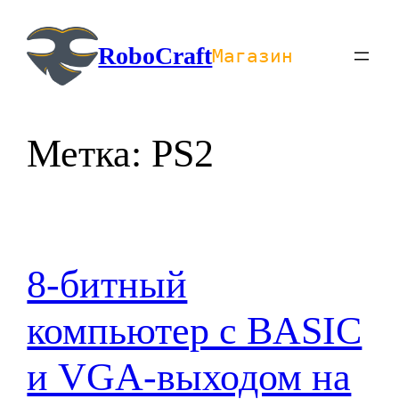
Перейти
к
RoboCraft
Магазин
содержимому
Метка:
PS2
8-битный
компьютер с BASIC
и VGA-выходом на