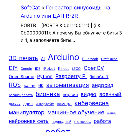
SoftCat
к
Генератор синусоиды на
Arduino или ЦАП R-2R
PORTB = (PORTB & 0b11100111) | (i &
0b00000011); А почему Вы обнуляете биты 3
и 4, а заполняете биты…
Arduino
3D-печать
AI
Bluetooth
CraftDuino
DIY
OpenCV
iRobot
Kinect
Google
IDE
LEGO
Raspberry Pi
Python
Open Source
RoboCraft
ROS
автоматизация
андроид
swarm
ИК
бионика
видео
военный
версия
балансировать
кибервесна
камера
дрон
интерфейс
датчик
машинное обучение
манипулятор
наше
нейронная сеть
работа
пылесос
подводный
робот