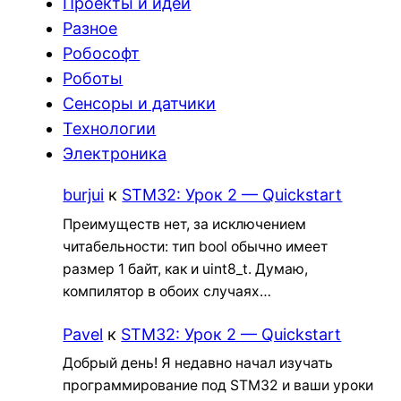
Проекты и идеи
Разное
Робософт
Роботы
Сенсоры и датчики
Технологии
Электроника
burjui
к
STM32: Урок 2 — Quickstart
Преимуществ нет, за исключением
читабельности: тип bool обычно имеет
размер 1 байт, как и uint8_t. Думаю,
компилятор в обоих случаях…
Pavel
к
STM32: Урок 2 — Quickstart
Добрый день! Я недавно начал изучать
программирование под STM32 и ваши уроки