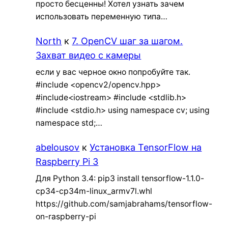
просто бесценны! Хотел узнать зачем
использовать переменную типа…
North
к
7. OpenCV шаг за шагом.
Захват видео с камеры
если у вас черное окно попробуйте так.
#include <opencv2/opencv.hpp>
#include<iostream> #include <stdlib.h>
#include <stdio.h> using namespace cv; using
namespace std;…
abelousov
к
Установка TensorFlow на
Raspberry Pi 3
Для Python 3.4: pip3 install tensorflow-1.1.0-
cp34-cp34m-linux_armv7l.whl
https://github.com/samjabrahams/tensorflow-
on-raspberry-pi