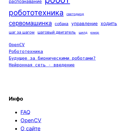
распознавание
робототехника
светодиод
сервомашинка
ходить
управление
собака
шаг за шагом
шаговый двигатель
шилд
юмор
OpenCV
Робототехника
Будущее за бионическими роботами?
Нейронная сеть - введение
Инфо
FAQ
OpenCV
О сайте