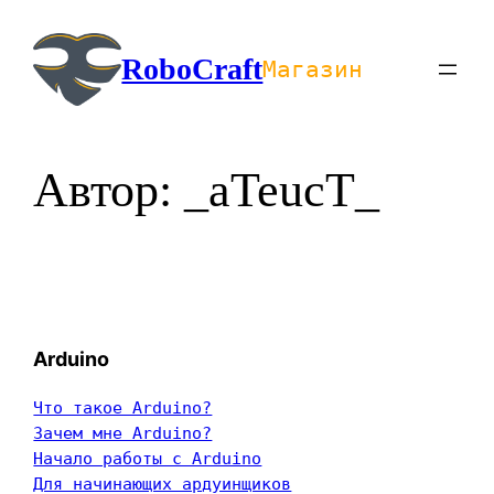
Перейти
к
RoboCraft
Магазин
содержимому
Автор:
_aTeucT_
Arduino
Что такое Arduino?
Зачем мне Arduino?
Начало работы с Arduino
Для начинающих ардуинщиков