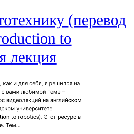
тотехнику (перевод
oduction to
ая лекция
 как и для себя, я решился на
й с вами любимой теме –
рс видеолекций на английском
дском университете
n to robotics). Этот ресурс в
be. Тем…