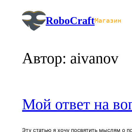
Перейти
к
RoboCraft
Магазин
содержимому
Автор:
aivanov
Мой ответ на во
Эту статью я хочу посвятить мыслям о п