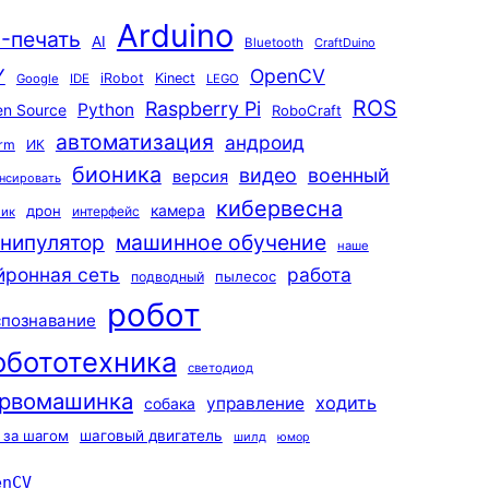
Arduino
-печать
AI
Bluetooth
CraftDuino
Y
OpenCV
iRobot
Kinect
Google
IDE
LEGO
ROS
Raspberry Pi
Python
n Source
RoboCraft
автоматизация
андроид
rm
ИК
бионика
видео
военный
версия
нсировать
кибервесна
камера
дрон
интерфейс
чик
машинное обучение
нипулятор
наше
йронная сеть
работа
пылесос
подводный
робот
спознавание
обототехника
светодиод
рвомашинка
ходить
управление
собака
 за шагом
шаговый двигатель
шилд
юмор
enCV