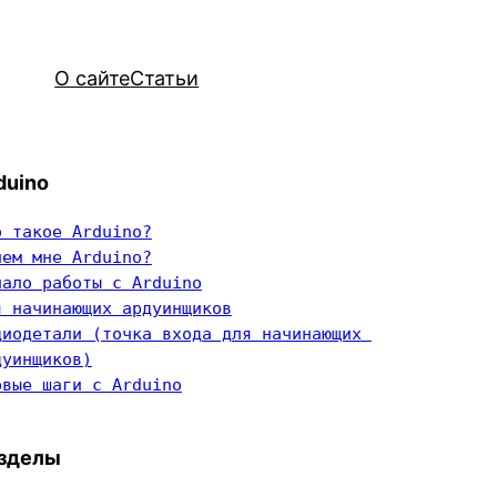
О сайте
Статьи
duino
о такое Arduino?
чем мне Arduino?
чало работы с Arduino
я начинающих ардуинщиков
диодетали (точка входа для начинающих 
дуинщиков)
рвые шаги с Arduino
зделы