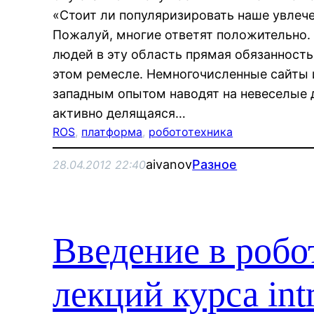
«Стоит ли популяризировать наше увлече
Пожалуй, многие ответят положительно. 
людей в эту область прямая обязанност
этом ремесле. Немногочисленные сайты и
западным опытом наводят на невеселые 
активно делящаяся…
ROS
, 
платформа
, 
робототехника
aivanov
Разное
28.04.2012 22:40
Введение в робо
лекций курса intr