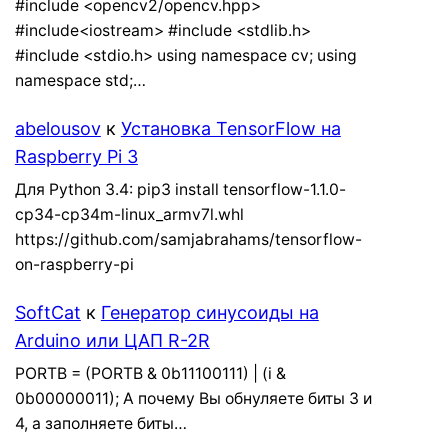
#include <opencv2/opencv.hpp>
#include<iostream> #include <stdlib.h>
#include <stdio.h> using namespace cv; using
namespace std;…
abelousov
к
Установка TensorFlow на
Raspberry Pi 3
Для Python 3.4: pip3 install tensorflow-1.1.0-
cp34-cp34m-linux_armv7l.whl
https://github.com/samjabrahams/tensorflow-
on-raspberry-pi
SoftCat
к
Генератор синусоиды на
Arduino или ЦАП R-2R
PORTB = (PORTB & 0b11100111) | (i &
0b00000011); А почему Вы обнуляете биты 3 и
4, а заполняете биты…