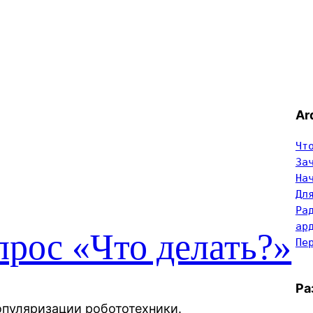
Ar
Чт
За
На
Дл
Ра
ар
прос «Что делать?»
Пе
Ра
опуляризации робототехники.