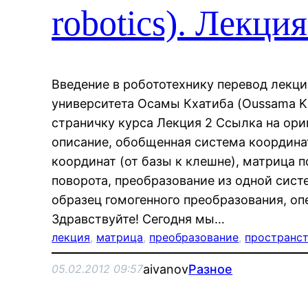
robotics). Лекция
Введение в робототехнику перевод лекц
университета Осамы Кхатиба (Oussama Kh
страничку курса Лекция 2 Ссылка на ор
описание, обобщенная система координа
координат (от базы к клешне), матрица 
поворота, преобразование из одной сист
образец гомогенного преобразования, оп
Здравствуйте! Сегодня мы…
лекция
, 
матрица
, 
преобразование
, 
пространс
aivanov
Разное
05.02.2012 09:57