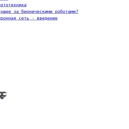
бототехника
дущее за бионическими роботами?
йронная сеть - введение