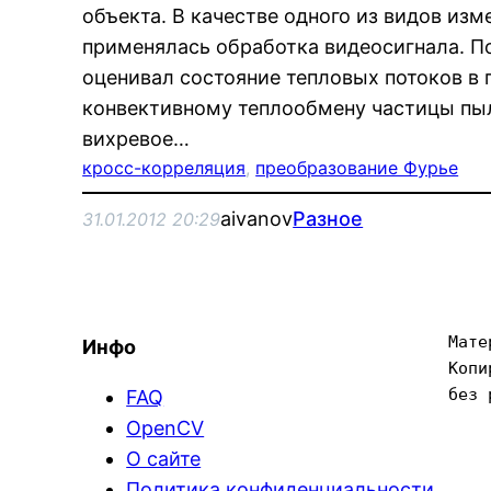
объекта. В качестве одного из видов изм
применялась обработка видеосигнала. 
оценивал состояние тепловых потоков в
конвективному теплообмену частицы пы
вихревое…
кросс-корреляция
, 
преобразование Фурье
aivanov
Разное
31.01.2012 20:29
Мате
Инфо
Копи
без 
FAQ
OpenCV
О сайте
Политика конфиденциальности