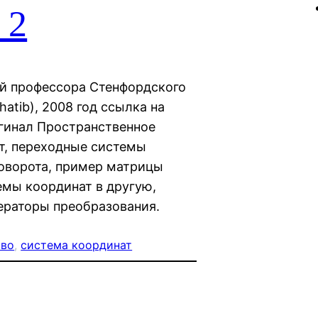
 2
ий профессора Стенфордского
atib), 2008 год ссылка на
игинал Пространственное
т, переходные системы
поворота, пример матрицы
емы координат в другую,
ераторы преобразования.
тво
, 
система координат