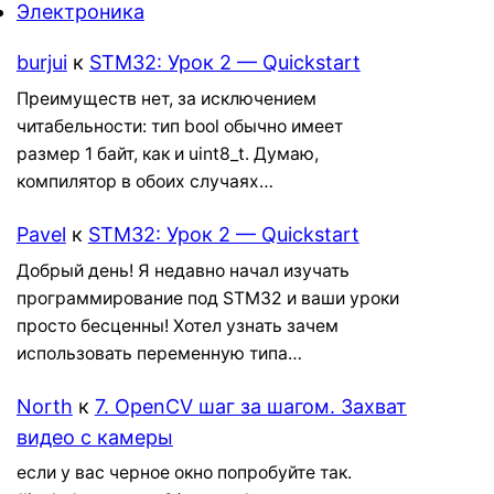
Электроника
burjui
к
STM32: Урок 2 — Quickstart
Преимуществ нет, за исключением
читабельности: тип bool обычно имеет
размер 1 байт, как и uint8_t. Думаю,
компилятор в обоих случаях…
Pavel
к
STM32: Урок 2 — Quickstart
Добрый день! Я недавно начал изучать
программирование под STM32 и ваши уроки
просто бесценны! Хотел узнать зачем
использовать переменную типа…
North
к
7. OpenCV шаг за шагом. Захват
видео с камеры
если у вас черное окно попробуйте так.