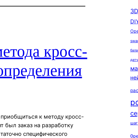
3D
DI
Ope
swa
етода кросс-
бала
дат
определения
ма
не
ра
р
се
 приобщиться к методу кросс-
шаг
т был заказ на разработку
статочно специфического
Op