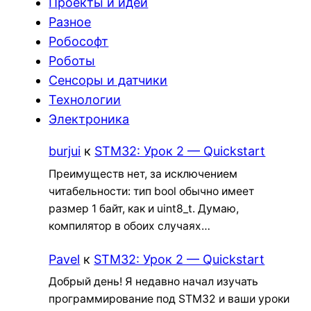
Проекты и идеи
Разное
Робософт
Роботы
Сенсоры и датчики
Технологии
Электроника
burjui
к
STM32: Урок 2 — Quickstart
Преимуществ нет, за исключением
читабельности: тип bool обычно имеет
размер 1 байт, как и uint8_t. Думаю,
компилятор в обоих случаях…
Pavel
к
STM32: Урок 2 — Quickstart
Добрый день! Я недавно начал изучать
программирование под STM32 и ваши уроки