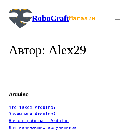
Перейти
к
RoboCraft
Магазин
содержимому
Автор:
Alex29
Arduino
Что такое Arduino?
Зачем мне Arduino?
Начало работы с Arduino
Для начинающих ардуинщиков