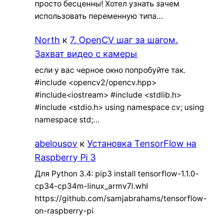
просто бесценны! Хотел узнать зачем
использовать переменную типа…
North
к
7. OpenCV шаг за шагом.
Захват видео с камеры
если у вас черное окно попробуйте так.
#include <opencv2/opencv.hpp>
#include<iostream> #include <stdlib.h>
#include <stdio.h> using namespace cv; using
namespace std;…
abelousov
к
Установка TensorFlow на
Raspberry Pi 3
Для Python 3.4: pip3 install tensorflow-1.1.0-
cp34-cp34m-linux_armv7l.whl
https://github.com/samjabrahams/tensorflow-
on-raspberry-pi