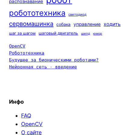
распознавание
робототехника
светодиод
сервомашинка
ходить
управление
собака
шаг за шагом
шаговый двигатель
шилд
юмор
OpenCV
Робототехника
Будущее за бионическими роботами?
Нейронная сеть - введение
Инфо
FAQ
OpenCV
О сайте