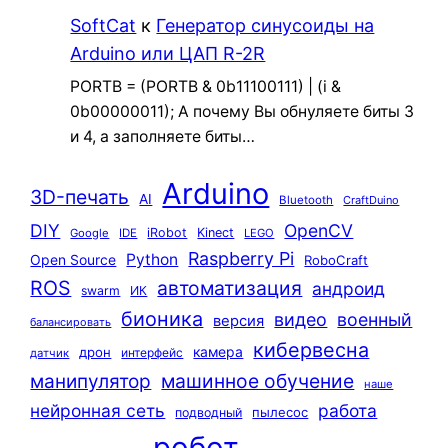
SoftCat
к
Генератор синусоиды на
Arduino или ЦАП R-2R
PORTB = (PORTB & 0b11100111) | (i &
0b00000011); А почему Вы обнуляете биты 3
и 4, а заполняете биты…
Arduino
3D-печать
AI
Bluetooth
CraftDuino
DIY
OpenCV
iRobot
Kinect
Google
IDE
LEGO
Raspberry Pi
Python
Open Source
RoboCraft
ROS
автоматизация
андроид
swarm
ИК
бионика
видео
военный
версия
балансировать
кибервесна
камера
дрон
интерфейс
датчик
машинное обучение
манипулятор
наше
нейронная сеть
работа
пылесос
подводный
робот