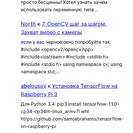
просто бесценны! Хотел узнать зачем
использовать переменную типа…
North
к
7. OpenCV шаг за шагом.
Захват видео с камеры
если у вас черное окно попробуйте так.
#include <opencv2/opencv.hpp>
#include<iostream> #include <stdlib.h>
#include <stdio.h> using namespace cv; using
namespace std;…
abelousov
к
Установка TensorFlow на
Raspberry Pi 3
Для Python 3.4: pip3 install tensorflow-1.1.0-
cp34-cp34m-linux_armv7l.whl
https://github.com/samjabrahams/tensorflow-
on-raspberry-pi