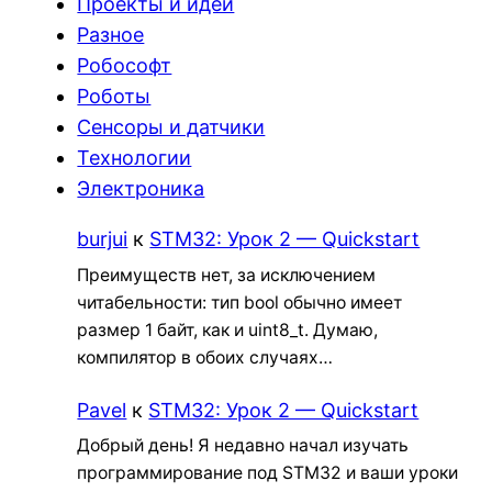
Проекты и идеи
Разное
Робософт
Роботы
Сенсоры и датчики
Технологии
Электроника
burjui
к
STM32: Урок 2 — Quickstart
Преимуществ нет, за исключением
читабельности: тип bool обычно имеет
размер 1 байт, как и uint8_t. Думаю,
компилятор в обоих случаях…
Pavel
к
STM32: Урок 2 — Quickstart
Добрый день! Я недавно начал изучать
программирование под STM32 и ваши уроки