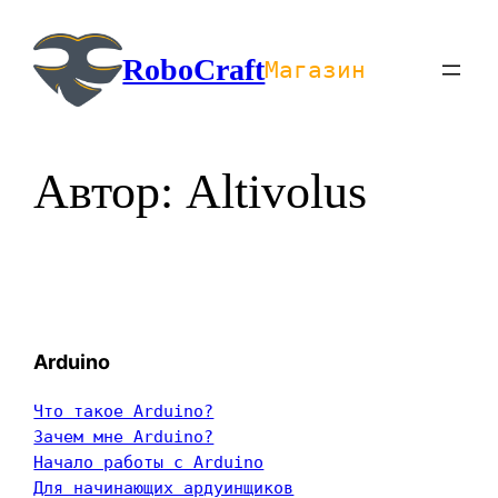
Перейти
к
RoboCraft
Магазин
содержимому
Автор:
Altivolus
Arduino
Что такое Arduino?
Зачем мне Arduino?
Начало работы с Arduino
Для начинающих ардуинщиков