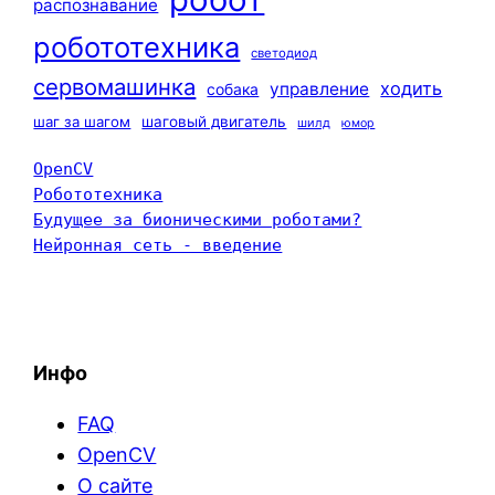
распознавание
робототехника
светодиод
сервомашинка
ходить
управление
собака
шаг за шагом
шаговый двигатель
шилд
юмор
OpenCV
Робототехника
Будущее за бионическими роботами?
Нейронная сеть - введение
Инфо
FAQ
OpenCV
О сайте