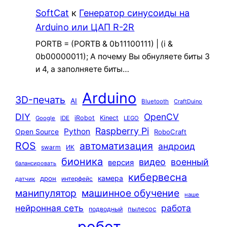
SoftCat
к
Генератор синусоиды на
Arduino или ЦАП R-2R
PORTB = (PORTB & 0b11100111) | (i &
0b00000011); А почему Вы обнуляете биты 3
и 4, а заполняете биты…
Arduino
3D-печать
AI
Bluetooth
CraftDuino
DIY
OpenCV
iRobot
Kinect
Google
IDE
LEGO
Raspberry Pi
Python
Open Source
RoboCraft
ROS
автоматизация
андроид
swarm
ИК
бионика
видео
военный
версия
балансировать
кибервесна
камера
дрон
интерфейс
датчик
машинное обучение
манипулятор
наше
нейронная сеть
работа
пылесос
подводный
робот