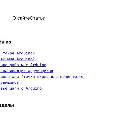
О сайте
Статьи
duino
о такое Arduino?
чем мне Arduino?
чало работы с Arduino
я начинающих ардуинщиков
диодетали (точка входа для начинающих 
дуинщиков)
рвые шаги с Arduino
зделы