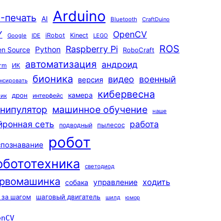
Arduino
-печать
AI
Bluetooth
CraftDuino
Y
OpenCV
iRobot
Kinect
Google
IDE
LEGO
ROS
Raspberry Pi
Python
n Source
RoboCraft
автоматизация
андроид
rm
ИК
бионика
видео
военный
версия
нсировать
кибервесна
камера
дрон
интерфейс
чик
машинное обучение
нипулятор
наше
йронная сеть
работа
пылесос
подводный
робот
спознавание
обототехника
светодиод
рвомашинка
ходить
управление
собака
 за шагом
шаговый двигатель
шилд
юмор
enCV