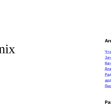
Ar
nix
Чт
За
На
Дл
Ра
ар
Пе
Ра