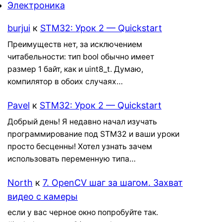
Электроника
burjui
к
STM32: Урок 2 — Quickstart
Преимуществ нет, за исключением
читабельности: тип bool обычно имеет
размер 1 байт, как и uint8_t. Думаю,
компилятор в обоих случаях…
Pavel
к
STM32: Урок 2 — Quickstart
Добрый день! Я недавно начал изучать
программирование под STM32 и ваши уроки
просто бесценны! Хотел узнать зачем
использовать переменную типа…
North
к
7. OpenCV шаг за шагом. Захват
видео с камеры
если у вас черное окно попробуйте так.