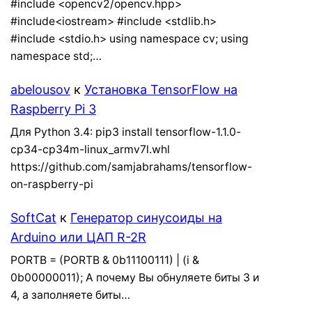
#include <opencv2/opencv.hpp>
#include<iostream> #include <stdlib.h>
#include <stdio.h> using namespace cv; using
namespace std;…
abelousov
к
Установка TensorFlow на
Raspberry Pi 3
Для Python 3.4: pip3 install tensorflow-1.1.0-
cp34-cp34m-linux_armv7l.whl
https://github.com/samjabrahams/tensorflow-
on-raspberry-pi
SoftCat
к
Генератор синусоиды на
Arduino или ЦАП R-2R
PORTB = (PORTB & 0b11100111) | (i &
0b00000011); А почему Вы обнуляете биты 3 и
4, а заполняете биты…