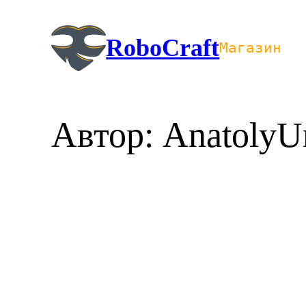
Перейти
к
RoboCraft
Магазин
содержимому
Автор:
AnatolyU