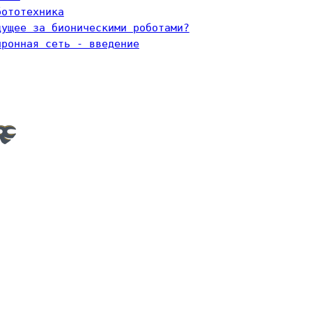
бототехника
дущее за бионическими роботами?
йронная сеть - введение