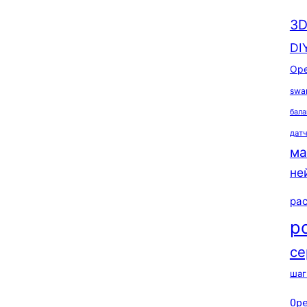
3D
DI
Ope
swa
бала
дат
ма
не
ра
р
се
шаг
Op