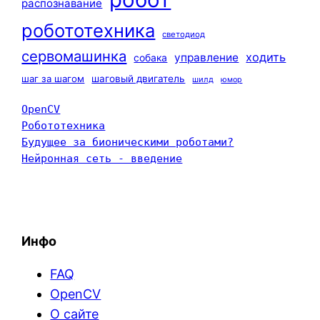
распознавание
робототехника
светодиод
сервомашинка
ходить
управление
собака
шаг за шагом
шаговый двигатель
шилд
юмор
OpenCV
Робототехника
Будущее за бионическими роботами?
Нейронная сеть - введение
Инфо
FAQ
OpenCV
О сайте