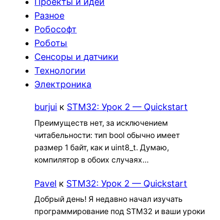
Проекты и идеи
Разное
Робософт
Роботы
Сенсоры и датчики
Технологии
Электроника
burjui
к
STM32: Урок 2 — Quickstart
Преимуществ нет, за исключением
читабельности: тип bool обычно имеет
размер 1 байт, как и uint8_t. Думаю,
компилятор в обоих случаях…
Pavel
к
STM32: Урок 2 — Quickstart
Добрый день! Я недавно начал изучать
программирование под STM32 и ваши уроки