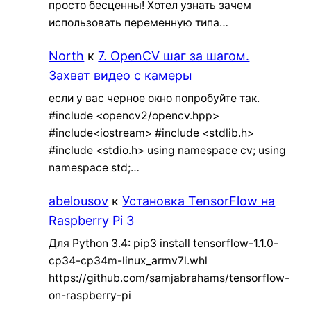
просто бесценны! Хотел узнать зачем
использовать переменную типа…
North
к
7. OpenCV шаг за шагом.
Захват видео с камеры
если у вас черное окно попробуйте так.
#include <opencv2/opencv.hpp>
#include<iostream> #include <stdlib.h>
#include <stdio.h> using namespace cv; using
namespace std;…
abelousov
к
Установка TensorFlow на
Raspberry Pi 3
Для Python 3.4: pip3 install tensorflow-1.1.0-
cp34-cp34m-linux_armv7l.whl
https://github.com/samjabrahams/tensorflow-
on-raspberry-pi