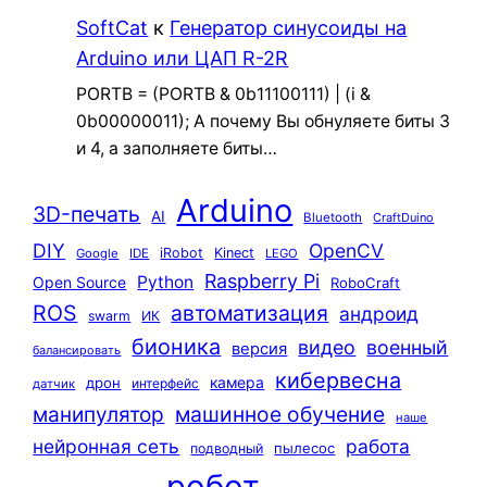
SoftCat
к
Генератор синусоиды на
Arduino или ЦАП R-2R
PORTB = (PORTB & 0b11100111) | (i &
0b00000011); А почему Вы обнуляете биты 3
и 4, а заполняете биты…
Arduino
3D-печать
AI
Bluetooth
CraftDuino
DIY
OpenCV
iRobot
Kinect
Google
IDE
LEGO
Raspberry Pi
Python
Open Source
RoboCraft
ROS
автоматизация
андроид
swarm
ИК
бионика
видео
военный
версия
балансировать
кибервесна
камера
дрон
интерфейс
датчик
машинное обучение
манипулятор
наше
нейронная сеть
работа
пылесос
подводный
робот