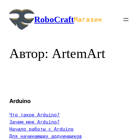
Перейти
к
RoboCraft
Магазин
содержимому
Автор:
ArtemArt
Arduino
Что такое Arduino?
Зачем мне Arduino?
Начало работы с Arduino
Для начинающих ардуинщиков