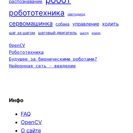
распознавание
робототехника
светодиод
сервомашинка
ходить
управление
собака
шаг за шагом
шаговый двигатель
шилд
юмор
OpenCV
Робототехника
Будущее за бионическими роботами?
Нейронная сеть - введение
Инфо
FAQ
OpenCV
О сайте