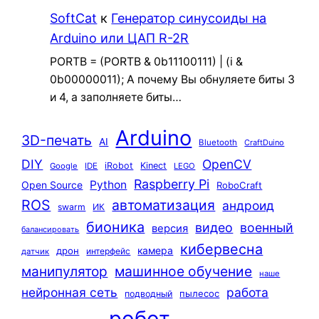
SoftCat
к
Генератор синусоиды на
Arduino или ЦАП R-2R
PORTB = (PORTB & 0b11100111) | (i &
0b00000011); А почему Вы обнуляете биты 3
и 4, а заполняете биты…
Arduino
3D-печать
AI
Bluetooth
CraftDuino
DIY
OpenCV
iRobot
Kinect
Google
IDE
LEGO
Raspberry Pi
Python
Open Source
RoboCraft
ROS
автоматизация
андроид
swarm
ИК
бионика
видео
военный
версия
балансировать
кибервесна
камера
дрон
интерфейс
датчик
машинное обучение
манипулятор
наше
нейронная сеть
работа
пылесос
подводный
робот