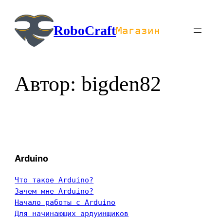
Перейти
к
RoboCraft
Магазин
содержимому
Автор:
bigden82
Arduino
Что такое Arduino?
Зачем мне Arduino?
Начало работы с Arduino
Для начинающих ардуинщиков