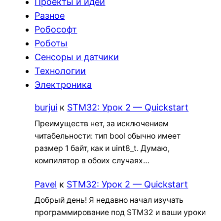
Проекты и идеи
Разное
Робософт
Роботы
Сенсоры и датчики
Технологии
Электроника
burjui
к
STM32: Урок 2 — Quickstart
Преимуществ нет, за исключением
читабельности: тип bool обычно имеет
размер 1 байт, как и uint8_t. Думаю,
компилятор в обоих случаях…
Pavel
к
STM32: Урок 2 — Quickstart
Добрый день! Я недавно начал изучать
программирование под STM32 и ваши уроки