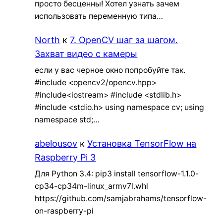
просто бесценны! Хотел узнать зачем
использовать переменную типа…
North
к
7. OpenCV шаг за шагом.
Захват видео с камеры
если у вас черное окно попробуйте так.
#include <opencv2/opencv.hpp>
#include<iostream> #include <stdlib.h>
#include <stdio.h> using namespace cv; using
namespace std;…
abelousov
к
Установка TensorFlow на
Raspberry Pi 3
Для Python 3.4: pip3 install tensorflow-1.1.0-
cp34-cp34m-linux_armv7l.whl
https://github.com/samjabrahams/tensorflow-
on-raspberry-pi