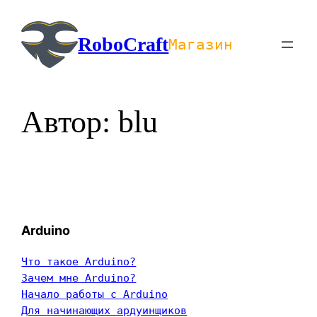
Перейти
к
RoboCraft
Магазин
содержимому
Автор:
blu
Arduino
Что такое Arduino?
Зачем мне Arduino?
Начало работы с Arduino
Для начинающих ардуинщиков