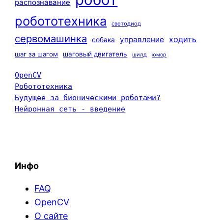
распознавание
робототехника
светодиод
сервомашинка
ходить
управление
собака
шаг за шагом
шаговый двигатель
шилд
юмор
OpenCV
Робототехника
Будущее за бионическими роботами?
Нейронная сеть - введение
Инфо
FAQ
OpenCV
О сайте