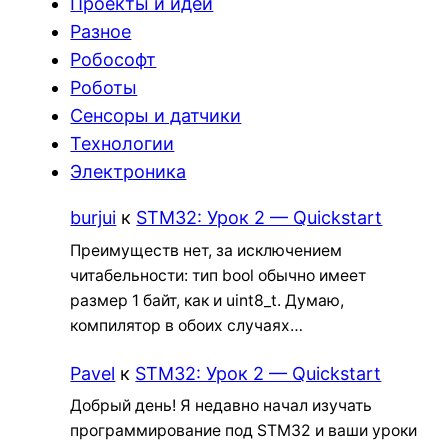
Проекты и идеи
Разное
Робософт
Роботы
Сенсоры и датчики
Технологии
Электроника
burjui
к
STM32: Урок 2 — Quickstart
Преимуществ нет, за исключением
читабельности: тип bool обычно имеет
размер 1 байт, как и uint8_t. Думаю,
компилятор в обоих случаях…
Pavel
к
STM32: Урок 2 — Quickstart
Добрый день! Я недавно начал изучать
программирование под STM32 и ваши уроки