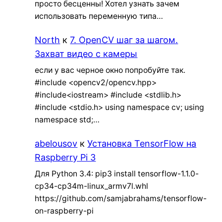
просто бесценны! Хотел узнать зачем
использовать переменную типа…
North
к
7. OpenCV шаг за шагом.
Захват видео с камеры
если у вас черное окно попробуйте так.
#include <opencv2/opencv.hpp>
#include<iostream> #include <stdlib.h>
#include <stdio.h> using namespace cv; using
namespace std;…
abelousov
к
Установка TensorFlow на
Raspberry Pi 3
Для Python 3.4: pip3 install tensorflow-1.1.0-
cp34-cp34m-linux_armv7l.whl
https://github.com/samjabrahams/tensorflow-
on-raspberry-pi