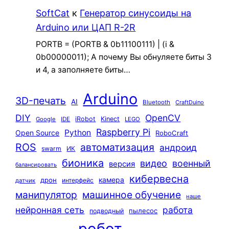
SoftCat
к
Генератор синусоиды на
Arduino или ЦАП R-2R
PORTB = (PORTB & 0b11100111) | (i &
0b00000011); А почему Вы обнуляете биты 3
и 4, а заполняете биты…
Arduino
3D-печать
AI
Bluetooth
CraftDuino
DIY
OpenCV
iRobot
Kinect
Google
IDE
LEGO
Raspberry Pi
Python
Open Source
RoboCraft
ROS
автоматизация
андроид
swarm
ИК
бионика
видео
военный
версия
балансировать
кибервесна
камера
дрон
интерфейс
датчик
машинное обучение
манипулятор
наше
нейронная сеть
работа
пылесос
подводный
робот