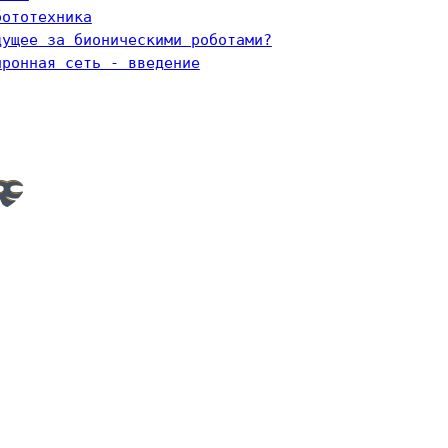
бототехника
дущее за бионическими роботами?
йронная сеть - введение