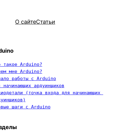
О сайте
Статьи
duino
о такое Arduino?
чем мне Arduino?
чало работы с Arduino
я начинающих ардуинщиков
диодетали (точка входа для начинающих 
дуинщиков)
рвые шаги с Arduino
зделы