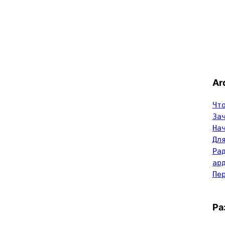
Ar
Чт
За
На
Дл
Ра
ар
Пе
Ра