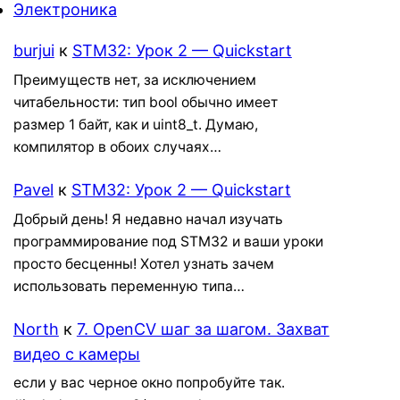
Электроника
burjui
к
STM32: Урок 2 — Quickstart
Преимуществ нет, за исключением
читабельности: тип bool обычно имеет
размер 1 байт, как и uint8_t. Думаю,
компилятор в обоих случаях…
Pavel
к
STM32: Урок 2 — Quickstart
Добрый день! Я недавно начал изучать
программирование под STM32 и ваши уроки
просто бесценны! Хотел узнать зачем
использовать переменную типа…
North
к
7. OpenCV шаг за шагом. Захват
видео с камеры
если у вас черное окно попробуйте так.