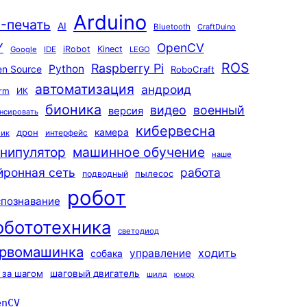
Arduino
-печать
AI
Bluetooth
CraftDuino
Y
OpenCV
iRobot
Kinect
Google
IDE
LEGO
ROS
Raspberry Pi
Python
n Source
RoboCraft
автоматизация
андроид
rm
ИК
бионика
видео
военный
версия
нсировать
кибервесна
камера
дрон
интерфейс
чик
машинное обучение
нипулятор
наше
йронная сеть
работа
пылесос
подводный
робот
спознавание
обототехника
светодиод
рвомашинка
ходить
управление
собака
 за шагом
шаговый двигатель
шилд
юмор
enCV