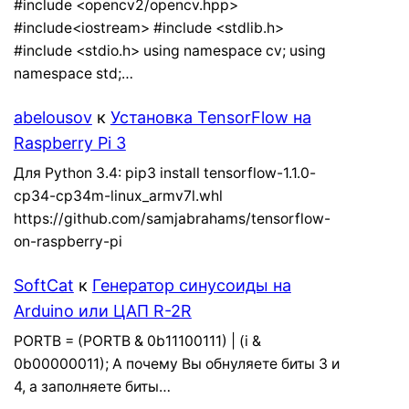
#include <opencv2/opencv.hpp>
#include<iostream> #include <stdlib.h>
#include <stdio.h> using namespace cv; using
namespace std;…
abelousov
к
Установка TensorFlow на
Raspberry Pi 3
Для Python 3.4: pip3 install tensorflow-1.1.0-
cp34-cp34m-linux_armv7l.whl
https://github.com/samjabrahams/tensorflow-
on-raspberry-pi
SoftCat
к
Генератор синусоиды на
Arduino или ЦАП R-2R
PORTB = (PORTB & 0b11100111) | (i &
0b00000011); А почему Вы обнуляете биты 3 и
4, а заполняете биты…