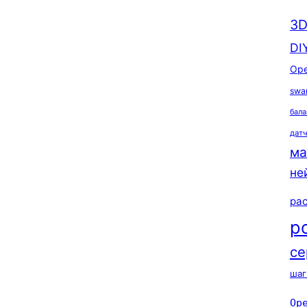
3D
DI
Ope
swa
бала
дат
ма
не
ра
р
се
шаг
Op