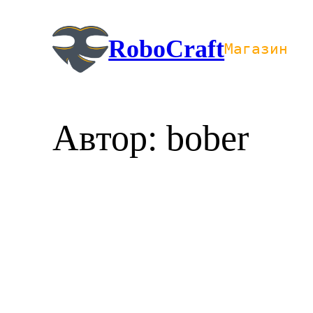
Перейти
к
RoboCraft
Магазин
содержимому
Автор:
bober