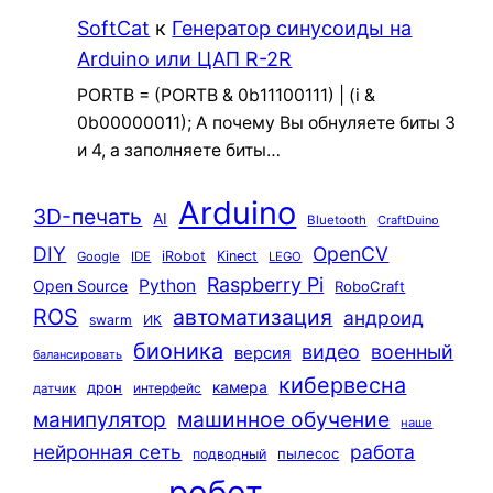
SoftCat
к
Генератор синусоиды на
Arduino или ЦАП R-2R
PORTB = (PORTB & 0b11100111) | (i &
0b00000011); А почему Вы обнуляете биты 3
и 4, а заполняете биты…
Arduino
3D-печать
AI
Bluetooth
CraftDuino
DIY
OpenCV
iRobot
Kinect
Google
IDE
LEGO
Raspberry Pi
Python
Open Source
RoboCraft
ROS
автоматизация
андроид
swarm
ИК
бионика
видео
военный
версия
балансировать
кибервесна
камера
дрон
интерфейс
датчик
машинное обучение
манипулятор
наше
нейронная сеть
работа
пылесос
подводный
робот