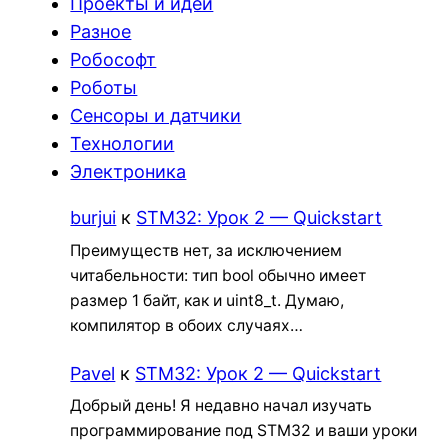
Проекты и идеи
Разное
Робософт
Роботы
Сенсоры и датчики
Технологии
Электроника
burjui
к
STM32: Урок 2 — Quickstart
Преимуществ нет, за исключением
читабельности: тип bool обычно имеет
размер 1 байт, как и uint8_t. Думаю,
компилятор в обоих случаях…
Pavel
к
STM32: Урок 2 — Quickstart
Добрый день! Я недавно начал изучать
программирование под STM32 и ваши уроки