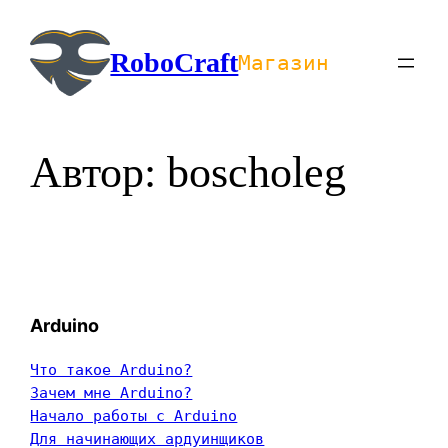
Перейти
к
RoboCraft
Магазин
содержимому
Автор:
boscholeg
Arduino
Что такое Arduino?
Зачем мне Arduino?
Начало работы с Arduino
Для начинающих ардуинщиков