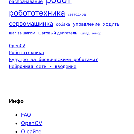
распознавание
робототехника
светодиод
сервомашинка
ходить
управление
собака
шаг за шагом
шаговый двигатель
шилд
юмор
OpenCV
Робототехника
Будущее за бионическими роботами?
Нейронная сеть - введение
Инфо
FAQ
OpenCV
О сайте