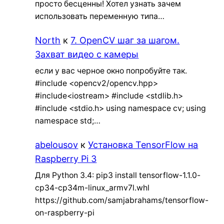
просто бесценны! Хотел узнать зачем
использовать переменную типа…
North
к
7. OpenCV шаг за шагом.
Захват видео с камеры
если у вас черное окно попробуйте так.
#include <opencv2/opencv.hpp>
#include<iostream> #include <stdlib.h>
#include <stdio.h> using namespace cv; using
namespace std;…
abelousov
к
Установка TensorFlow на
Raspberry Pi 3
Для Python 3.4: pip3 install tensorflow-1.1.0-
cp34-cp34m-linux_armv7l.whl
https://github.com/samjabrahams/tensorflow-
on-raspberry-pi