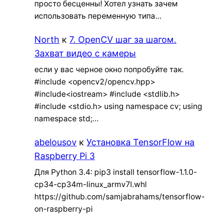
просто бесценны! Хотел узнать зачем
использовать переменную типа…
North
к
7. OpenCV шаг за шагом.
Захват видео с камеры
если у вас черное окно попробуйте так.
#include <opencv2/opencv.hpp>
#include<iostream> #include <stdlib.h>
#include <stdio.h> using namespace cv; using
namespace std;…
abelousov
к
Установка TensorFlow на
Raspberry Pi 3
Для Python 3.4: pip3 install tensorflow-1.1.0-
cp34-cp34m-linux_armv7l.whl
https://github.com/samjabrahams/tensorflow-
on-raspberry-pi