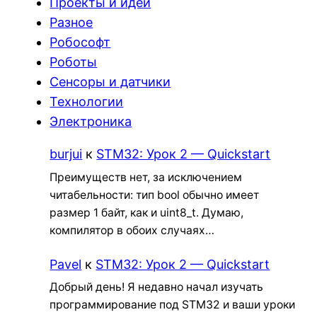
Проекты и идеи
Разное
Робософт
Роботы
Сенсоры и датчики
Технологии
Электроника
burjui
к
STM32: Урок 2 — Quickstart
Преимуществ нет, за исключением
читабельности: тип bool обычно имеет
размер 1 байт, как и uint8_t. Думаю,
компилятор в обоих случаях…
Pavel
к
STM32: Урок 2 — Quickstart
Добрый день! Я недавно начал изучать
программирование под STM32 и ваши уроки