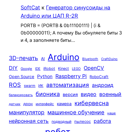
SoftCat
к
Генератор синусоиды на
Arduino или ЦАП R-2R
PORTB = (PORTB & 0b11100111) | (i &
0b00000011); А почему Вы обнуляете биты 3
и 4, а заполняете биты…
Arduino
3D-печать
AI
Bluetooth
CraftDuino
DIY
OpenCV
iRobot
Kinect
Google
IDE
LEGO
Raspberry Pi
Python
Open Source
RoboCraft
ROS
автоматизация
андроид
swarm
ИК
бионика
видео
военный
версия
балансировать
кибервесна
камера
дрон
интерфейс
датчик
машинное обучение
манипулятор
наше
нейронная сеть
работа
пылесос
подводный
робот