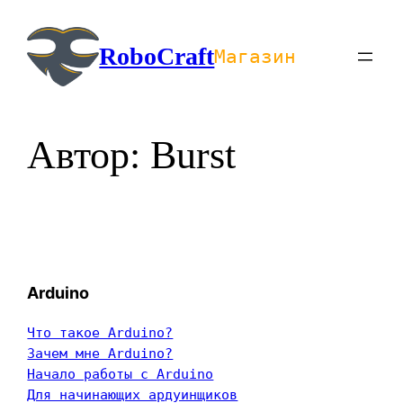
Перейти
к
RoboCraft
Магазин
содержимому
Автор:
Burst
Arduino
Что такое Arduino?
Зачем мне Arduino?
Начало работы с Arduino
Для начинающих ардуинщиков