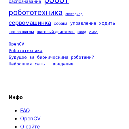
распознавание
робототехника
светодиод
сервомашинка
ходить
управление
собака
шаг за шагом
шаговый двигатель
шилд
юмор
OpenCV
Робототехника
Будущее за бионическими роботами?
Нейронная сеть - введение
Инфо
FAQ
OpenCV
О сайте