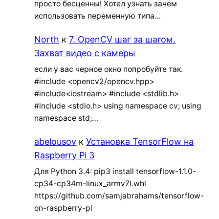
просто бесценны! Хотел узнать зачем
использовать переменную типа…
North
к
7. OpenCV шаг за шагом.
Захват видео с камеры
если у вас черное окно попробуйте так.
#include <opencv2/opencv.hpp>
#include<iostream> #include <stdlib.h>
#include <stdio.h> using namespace cv; using
namespace std;…
abelousov
к
Установка TensorFlow на
Raspberry Pi 3
Для Python 3.4: pip3 install tensorflow-1.1.0-
cp34-cp34m-linux_armv7l.whl
https://github.com/samjabrahams/tensorflow-
on-raspberry-pi