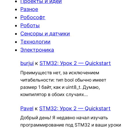
Проекты и идеи
Разное
Робософт
Роботы
Сенсоры и датчики
Технологии
Электроника
burjui
к
STM32: Урок 2 — Quickstart
Преимуществ нет, за исключением
читабельности: тип bool обычно имеет
размер 1 байт, как и uint8_t. Думаю,
компилятор в обоих случаях…
Pavel
к
STM32: Урок 2 — Quickstart
Добрый день! Я недавно начал изучать
программирование под STM32 и ваши уроки