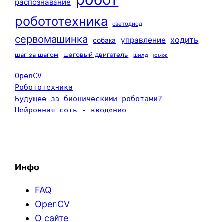
распознавание
робототехника
светодиод
сервомашинка
ходить
управление
собака
шаг за шагом
шаговый двигатель
шилд
юмор
OpenCV
Робототехника
Будущее за бионическими роботами?
Нейронная сеть - введение
Инфо
FAQ
OpenCV
О сайте