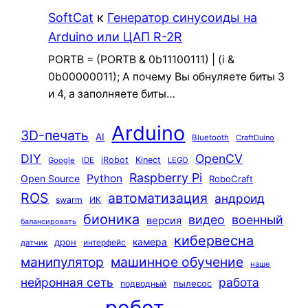
SoftCat
к
Генератор синусоиды на
Arduino или ЦАП R-2R
PORTB = (PORTB & 0b11100111) | (i &
0b00000011); А почему Вы обнуляете биты 3
и 4, а заполняете биты…
Arduino
3D-печать
AI
Bluetooth
CraftDuino
DIY
OpenCV
iRobot
Kinect
Google
IDE
LEGO
Raspberry Pi
Python
Open Source
RoboCraft
ROS
автоматизация
андроид
swarm
ИК
бионика
видео
военный
версия
балансировать
кибервесна
камера
дрон
интерфейс
датчик
машинное обучение
манипулятор
наше
нейронная сеть
работа
пылесос
подводный
робот