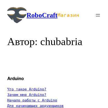
Перейти
к
RoboCraft
Магазин
содержимому
Автор:
chubabria
Arduino
Что такое Arduino?
Зачем мне Arduino?
Начало работы с Arduino
Для начинающих ардуинщиков