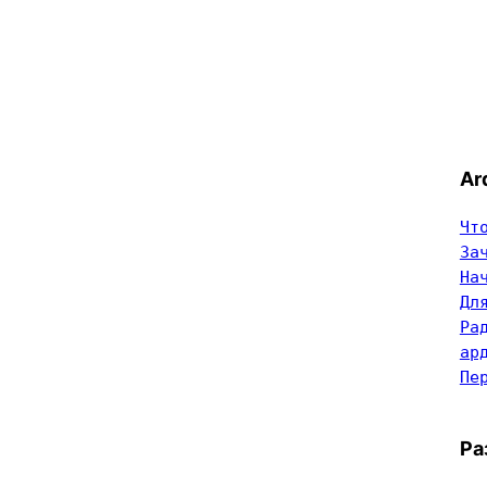
Ar
Чт
За
На
Дл
Ра
ар
Пе
Ра