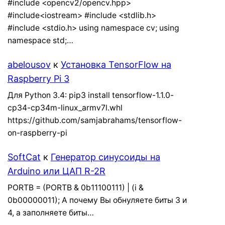
#include <opencv2/opencv.hpp>
#include<iostream> #include <stdlib.h>
#include <stdio.h> using namespace cv; using
namespace std;…
abelousov
к
Установка TensorFlow на
Raspberry Pi 3
Для Python 3.4: pip3 install tensorflow-1.1.0-
cp34-cp34m-linux_armv7l.whl
https://github.com/samjabrahams/tensorflow-
on-raspberry-pi
SoftCat
к
Генератор синусоиды на
Arduino или ЦАП R-2R
PORTB = (PORTB & 0b11100111) | (i &
0b00000011); А почему Вы обнуляете биты 3 и
4, а заполняете биты…