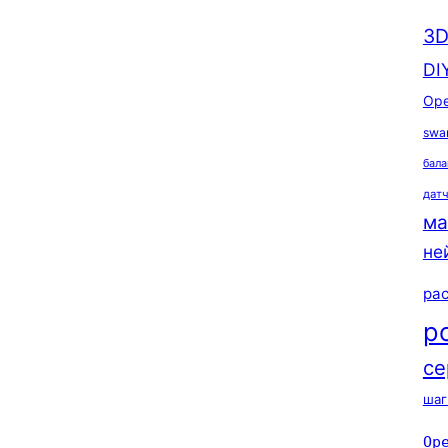
3D
DI
Ope
swa
бала
дат
ма
не
ра
р
се
шаг
Op