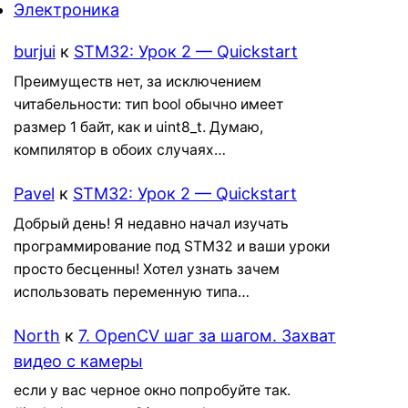
Электроника
burjui
к
STM32: Урок 2 — Quickstart
Преимуществ нет, за исключением
читабельности: тип bool обычно имеет
размер 1 байт, как и uint8_t. Думаю,
компилятор в обоих случаях…
Pavel
к
STM32: Урок 2 — Quickstart
Добрый день! Я недавно начал изучать
программирование под STM32 и ваши уроки
просто бесценны! Хотел узнать зачем
использовать переменную типа…
North
к
7. OpenCV шаг за шагом. Захват
видео с камеры
если у вас черное окно попробуйте так.