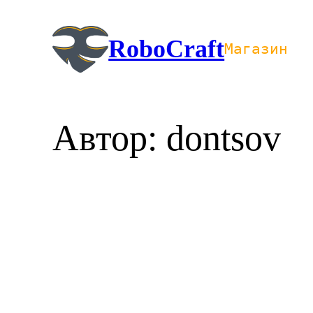
Перейти
к
RoboCraft
Магазин
содержимому
Автор:
dontsov