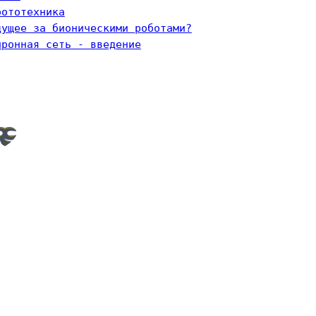
бототехника
дущее за бионическими роботами?
йронная сеть - введение