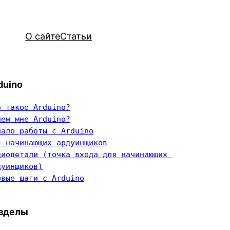
О сайте
Статьи
duino
о такое Arduino?
чем мне Arduino?
чало работы с Arduino
я начинающих ардуинщиков
диодетали (точка входа для начинающих 
дуинщиков)
рвые шаги с Arduino
зделы