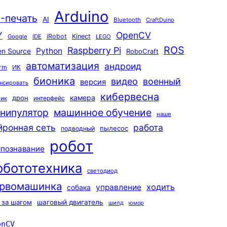
Arduino
-печать
AI
Bluetooth
CraftDuino
Y
OpenCV
iRobot
Kinect
Google
IDE
LEGO
ROS
Raspberry Pi
Python
n Source
RoboCraft
автоматизация
андроид
rm
ИК
бионика
видео
военный
версия
нсировать
кибервесна
камера
дрон
интерфейс
чик
машинное обучение
нипулятор
наше
йронная сеть
работа
пылесос
подводный
робот
спознавание
обототехника
светодиод
рвомашинка
ходить
управление
собака
 за шагом
шаговый двигатель
шилд
юмор
enCV