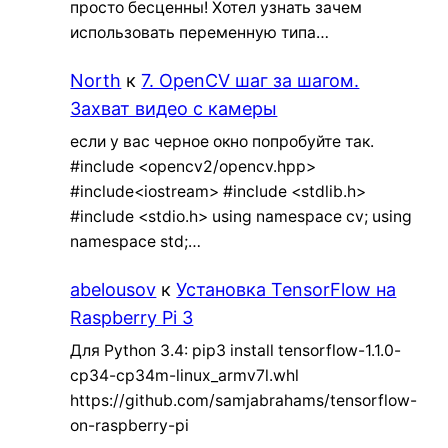
просто бесценны! Хотел узнать зачем
использовать переменную типа…
North
к
7. OpenCV шаг за шагом.
Захват видео с камеры
если у вас черное окно попробуйте так.
#include <opencv2/opencv.hpp>
#include<iostream> #include <stdlib.h>
#include <stdio.h> using namespace cv; using
namespace std;…
abelousov
к
Установка TensorFlow на
Raspberry Pi 3
Для Python 3.4: pip3 install tensorflow-1.1.0-
cp34-cp34m-linux_armv7l.whl
https://github.com/samjabrahams/tensorflow-
on-raspberry-pi