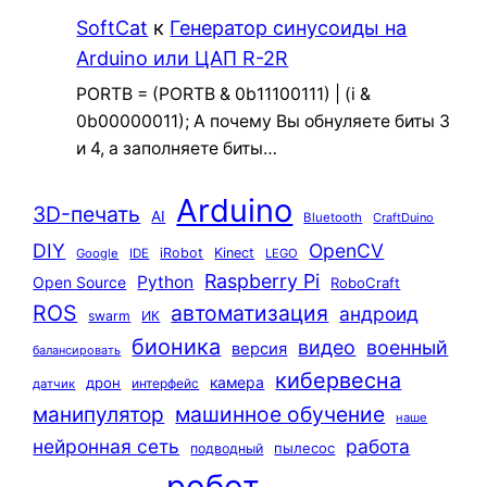
SoftCat
к
Генератор синусоиды на
Arduino или ЦАП R-2R
PORTB = (PORTB & 0b11100111) | (i &
0b00000011); А почему Вы обнуляете биты 3
и 4, а заполняете биты…
Arduino
3D-печать
AI
Bluetooth
CraftDuino
DIY
OpenCV
iRobot
Kinect
Google
IDE
LEGO
Raspberry Pi
Python
Open Source
RoboCraft
ROS
автоматизация
андроид
swarm
ИК
бионика
видео
военный
версия
балансировать
кибервесна
камера
дрон
интерфейс
датчик
машинное обучение
манипулятор
наше
нейронная сеть
работа
пылесос
подводный
робот