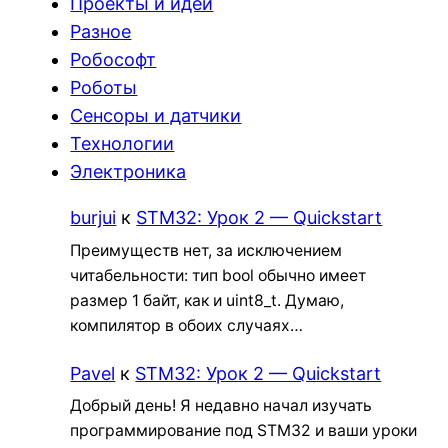
Проекты и идеи
Разное
Робософт
Роботы
Сенсоры и датчики
Технологии
Электроника
burjui
к
STM32: Урок 2 — Quickstart
Преимуществ нет, за исключением
читабельности: тип bool обычно имеет
размер 1 байт, как и uint8_t. Думаю,
компилятор в обоих случаях…
Pavel
к
STM32: Урок 2 — Quickstart
Добрый день! Я недавно начал изучать
программирование под STM32 и ваши уроки