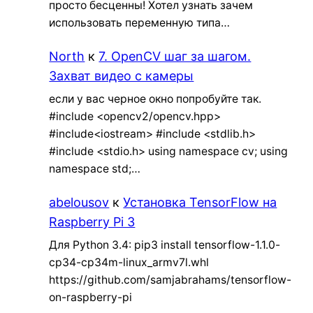
просто бесценны! Хотел узнать зачем
использовать переменную типа…
North
к
7. OpenCV шаг за шагом.
Захват видео с камеры
если у вас черное окно попробуйте так.
#include <opencv2/opencv.hpp>
#include<iostream> #include <stdlib.h>
#include <stdio.h> using namespace cv; using
namespace std;…
abelousov
к
Установка TensorFlow на
Raspberry Pi 3
Для Python 3.4: pip3 install tensorflow-1.1.0-
cp34-cp34m-linux_armv7l.whl
https://github.com/samjabrahams/tensorflow-
on-raspberry-pi