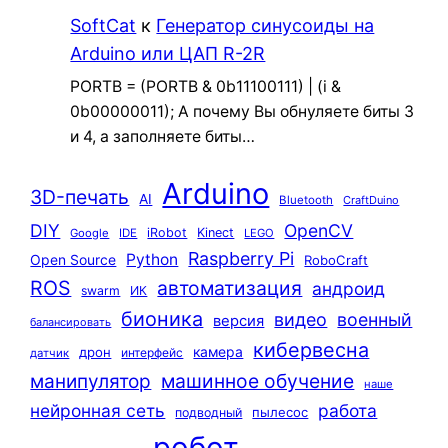
SoftCat
к
Генератор синусоиды на
Arduino или ЦАП R-2R
PORTB = (PORTB & 0b11100111) | (i &
0b00000011); А почему Вы обнуляете биты 3
и 4, а заполняете биты…
Arduino
3D-печать
AI
Bluetooth
CraftDuino
DIY
OpenCV
iRobot
Kinect
Google
IDE
LEGO
Raspberry Pi
Python
Open Source
RoboCraft
ROS
автоматизация
андроид
swarm
ИК
бионика
видео
военный
версия
балансировать
кибервесна
камера
дрон
интерфейс
датчик
машинное обучение
манипулятор
наше
нейронная сеть
работа
пылесос
подводный
робот