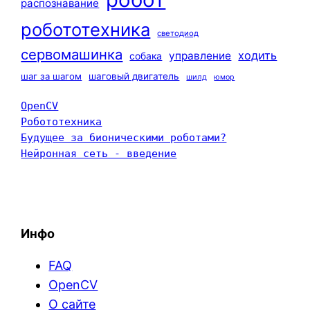
распознавание
робототехника
светодиод
сервомашинка
ходить
управление
собака
шаг за шагом
шаговый двигатель
шилд
юмор
OpenCV
Робототехника
Будущее за бионическими роботами?
Нейронная сеть - введение
Инфо
FAQ
OpenCV
О сайте