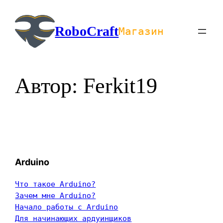
Перейти
к
RoboCraft
Магазин
содержимому
Автор:
Ferkit19
Arduino
Что такое Arduino?
Зачем мне Arduino?
Начало работы с Arduino
Для начинающих ардуинщиков