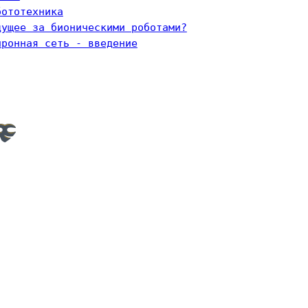
бототехника
дущее за бионическими роботами?
йронная сеть - введение