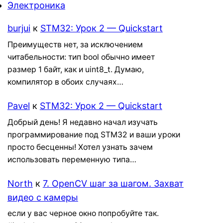
Электроника
burjui
к
STM32: Урок 2 — Quickstart
Преимуществ нет, за исключением
читабельности: тип bool обычно имеет
размер 1 байт, как и uint8_t. Думаю,
компилятор в обоих случаях…
Pavel
к
STM32: Урок 2 — Quickstart
Добрый день! Я недавно начал изучать
программирование под STM32 и ваши уроки
просто бесценны! Хотел узнать зачем
использовать переменную типа…
North
к
7. OpenCV шаг за шагом. Захват
видео с камеры
если у вас черное окно попробуйте так.