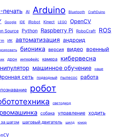
Arduino
-печать
AI
Bluetooth
CraftDuino
Y
OpenCV
iRobot
Kinect
Google
IDE
LEGO
ROS
Raspberry Pi
Python
n Source
RoboCraft
автоматизация
андроид
rm
ИК
бионика
видео
военный
версия
нсировать
кибервесна
камера
дрон
интерфейс
чик
машинное обучение
нипулятор
наше
йронная сеть
работа
пылесос
подводный
робот
спознавание
обототехника
светодиод
рвомашинка
ходить
управление
собака
 за шагом
шаговый двигатель
шилд
юмор
enCV