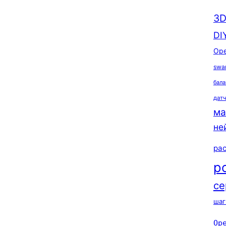
3D
DI
Ope
swa
бала
дат
ма
не
ра
р
се
шаг
Op