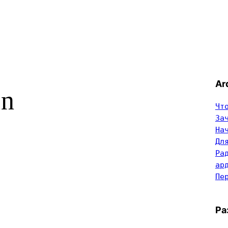
Ar
on
Чт
За
На
Дл
Ра
ар
Пе
Ра