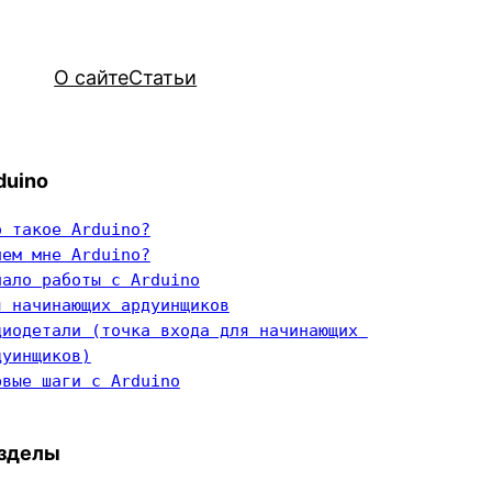
О сайте
Статьи
duino
о такое Arduino?
чем мне Arduino?
чало работы с Arduino
я начинающих ардуинщиков
диодетали (точка входа для начинающих 
дуинщиков)
рвые шаги с Arduino
зделы