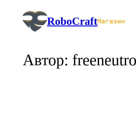
Перейти
к
RoboCraft
Магазин
содержимому
Автор:
freeneutr