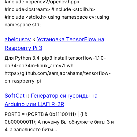
#include <opencv2/opencv.hpp>
#include<iostream> #include <stdlib.h>
#include <stdio.h> using namespace cv; using
namespace std;…
abelousov
к
Установка TensorFlow на
Raspberry Pi 3
Для Python 3.4: pip3 install tensorflow-1.1.0-
cp34-cp34m-linux_armv7l.whl
https://github.com/samjabrahams/tensorflow-
on-raspberry-pi
SoftCat
к
Генератор синусоиды на
Arduino или ЦАП R-2R
PORTB = (PORTB & 0b11100111) | (i &
0b00000011); А почему Вы обнуляете биты 3 и
4, а заполняете биты…