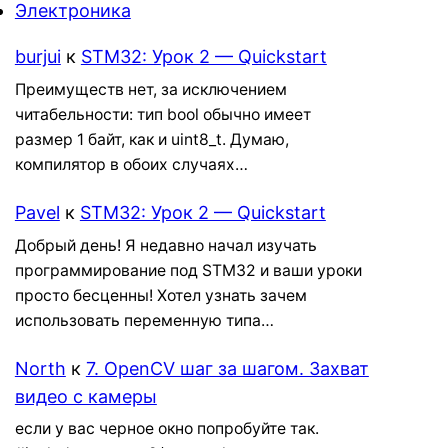
Электроника
burjui
к
STM32: Урок 2 — Quickstart
Преимуществ нет, за исключением
читабельности: тип bool обычно имеет
размер 1 байт, как и uint8_t. Думаю,
компилятор в обоих случаях…
Pavel
к
STM32: Урок 2 — Quickstart
Добрый день! Я недавно начал изучать
программирование под STM32 и ваши уроки
просто бесценны! Хотел узнать зачем
использовать переменную типа…
North
к
7. OpenCV шаг за шагом. Захват
видео с камеры
если у вас черное окно попробуйте так.