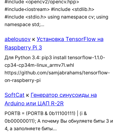
#include <opencv2/opencv.hpp>
#include<iostream> #include <stdlib.h>
#include <stdio.h> using namespace cv; using
namespace std;…
abelousov
к
Установка TensorFlow на
Raspberry Pi 3
Для Python 3.4: pip3 install tensorflow-1.1.0-
cp34-cp34m-linux_armv7l.whl
https://github.com/samjabrahams/tensorflow-
on-raspberry-pi
SoftCat
к
Генератор синусоиды на
Arduino или ЦАП R-2R
PORTB = (PORTB & 0b11100111) | (i &
0b00000011); А почему Вы обнуляете биты 3 и
4, а заполняете биты…