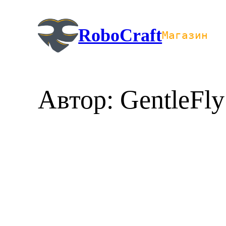
Перейти
к
RoboCraft
Магазин
содержимому
Автор:
GentleFly