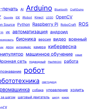
Arduino
-печать
AI
Bluetooth
CraftDuino
Y
OpenCV
iRobot
Kinect
Google
IDE
LEGO
ROS
Raspberry Pi
Python
n Source
RoboCraft
автоматизация
андроид
rm
ИК
бионика
видео
военный
версия
нсировать
кибервесна
камера
дрон
интерфейс
чик
машинное обучение
нипулятор
наше
йронная сеть
работа
пылесос
подводный
робот
спознавание
обототехника
светодиод
рвомашинка
ходить
управление
собака
 за шагом
шаговый двигатель
шилд
юмор
enCV