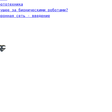
бототехника
дущее за бионическими роботами?
йронная сеть - введение