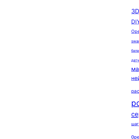
3D
DI
Ope
swa
бала
дат
ма
не
ра
р
се
шаг
Op