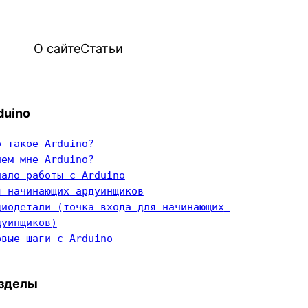
О сайте
Статьи
duino
о такое Arduino?
чем мне Arduino?
чало работы с Arduino
я начинающих ардуинщиков
диодетали (точка входа для начинающих 
дуинщиков)
рвые шаги с Arduino
зделы