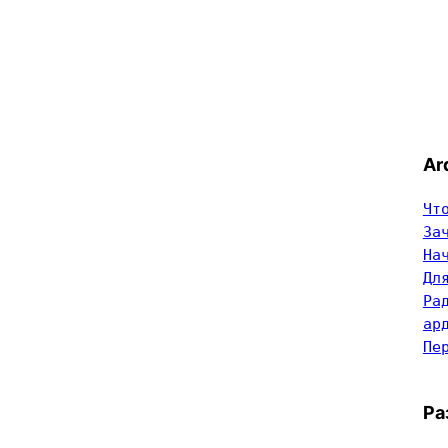
Ar
Чт
За
На
Дл
Ра
ар
Пе
Ра