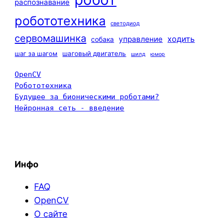
распознавание
робототехника
светодиод
сервомашинка
ходить
управление
собака
шаг за шагом
шаговый двигатель
шилд
юмор
OpenCV
Робототехника
Будущее за бионическими роботами?
Нейронная сеть - введение
Инфо
FAQ
OpenCV
О сайте