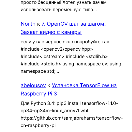
просто бесценны! Хотел узнать зачем
использовать переменную типа…
North
к
7. OpenCV шаг за шагом.
Захват видео с камеры
если у вас черное окно попробуйте так.
#include <opencv2/opencv.hpp>
#include<iostream> #include <stdlib.h>
#include <stdio.h> using namespace cv; using
namespace std;…
abelousov
к
Установка TensorFlow на
Raspberry Pi 3
Для Python 3.4: pip3 install tensorflow-1.1.0-
cp34-cp34m-linux_armv7l.whl
https://github.com/samjabrahams/tensorflow-
on-raspberry-pi