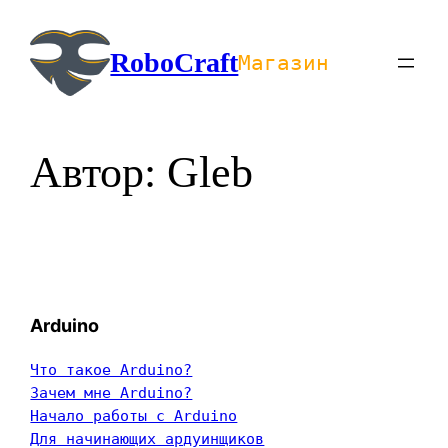
Перейти
к
RoboCraft
Магазин
содержимому
Автор:
Gleb
Arduino
Что такое Arduino?
Зачем мне Arduino?
Начало работы с Arduino
Для начинающих ардуинщиков