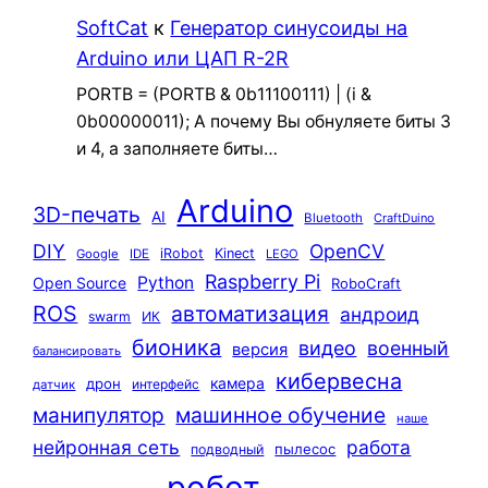
SoftCat
к
Генератор синусоиды на
Arduino или ЦАП R-2R
PORTB = (PORTB & 0b11100111) | (i &
0b00000011); А почему Вы обнуляете биты 3
и 4, а заполняете биты…
Arduino
3D-печать
AI
Bluetooth
CraftDuino
DIY
OpenCV
iRobot
Kinect
Google
IDE
LEGO
Raspberry Pi
Python
Open Source
RoboCraft
ROS
автоматизация
андроид
swarm
ИК
бионика
видео
военный
версия
балансировать
кибервесна
камера
дрон
интерфейс
датчик
машинное обучение
манипулятор
наше
нейронная сеть
работа
пылесос
подводный
робот