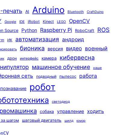
Arduino
-печать
AI
Bluetooth
CraftDuino
Y
OpenCV
iRobot
Kinect
Google
IDE
LEGO
ROS
Raspberry Pi
Python
n Source
RoboCraft
автоматизация
андроид
rm
ИК
бионика
видео
военный
версия
нсировать
кибервесна
камера
дрон
интерфейс
чик
машинное обучение
нипулятор
наше
йронная сеть
работа
пылесос
подводный
робот
спознавание
обототехника
светодиод
рвомашинка
ходить
управление
собака
 за шагом
шаговый двигатель
шилд
юмор
enCV