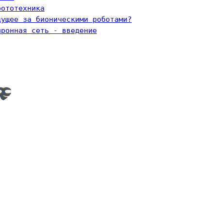
бототехника
дущее за бионическими роботами?
йронная сеть - введение