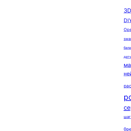
3D
DI
Ope
swa
бала
дат
ма
не
ра
р
се
шаг
Op