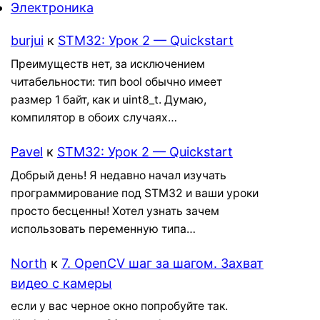
Электроника
burjui
к
STM32: Урок 2 — Quickstart
Преимуществ нет, за исключением
читабельности: тип bool обычно имеет
размер 1 байт, как и uint8_t. Думаю,
компилятор в обоих случаях…
Pavel
к
STM32: Урок 2 — Quickstart
Добрый день! Я недавно начал изучать
программирование под STM32 и ваши уроки
просто бесценны! Хотел узнать зачем
использовать переменную типа…
North
к
7. OpenCV шаг за шагом. Захват
видео с камеры
если у вас черное окно попробуйте так.