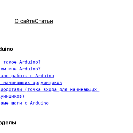
О сайте
Статьи
duino
о такое Arduino?
чем мне Arduino?
чало работы с Arduino
я начинающих ардуинщиков
диодетали (точка входа для начинающих 
дуинщиков)
рвые шаги с Arduino
зделы