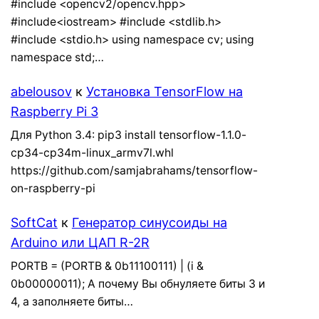
#include <opencv2/opencv.hpp>
#include<iostream> #include <stdlib.h>
#include <stdio.h> using namespace cv; using
namespace std;…
abelousov
к
Установка TensorFlow на
Raspberry Pi 3
Для Python 3.4: pip3 install tensorflow-1.1.0-
cp34-cp34m-linux_armv7l.whl
https://github.com/samjabrahams/tensorflow-
on-raspberry-pi
SoftCat
к
Генератор синусоиды на
Arduino или ЦАП R-2R
PORTB = (PORTB & 0b11100111) | (i &
0b00000011); А почему Вы обнуляете биты 3 и
4, а заполняете биты…