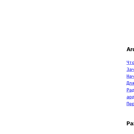
Ar
Чт
За
На
Дл
Ра
ар
Пе
Ра