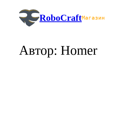
Перейти
к
RoboCraft
Магазин
содержимому
Автор:
Homer