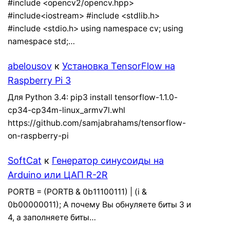
#include <opencv2/opencv.hpp>
#include<iostream> #include <stdlib.h>
#include <stdio.h> using namespace cv; using
namespace std;…
abelousov
к
Установка TensorFlow на
Raspberry Pi 3
Для Python 3.4: pip3 install tensorflow-1.1.0-
cp34-cp34m-linux_armv7l.whl
https://github.com/samjabrahams/tensorflow-
on-raspberry-pi
SoftCat
к
Генератор синусоиды на
Arduino или ЦАП R-2R
PORTB = (PORTB & 0b11100111) | (i &
0b00000011); А почему Вы обнуляете биты 3 и
4, а заполняете биты…