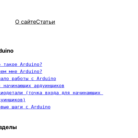
О сайте
Статьи
duino
о такое Arduino?
чем мне Arduino?
чало работы с Arduino
я начинающих ардуинщиков
диодетали (точка входа для начинающих 
дуинщиков)
рвые шаги с Arduino
зделы