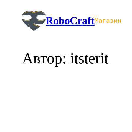
Перейти
к
RoboCraft
Магазин
содержимому
Автор:
itsterit