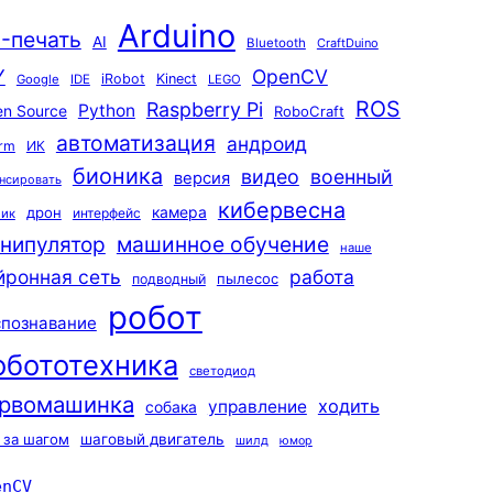
Arduino
-печать
AI
Bluetooth
CraftDuino
Y
OpenCV
iRobot
Kinect
Google
IDE
LEGO
ROS
Raspberry Pi
Python
n Source
RoboCraft
автоматизация
андроид
rm
ИК
бионика
видео
военный
версия
нсировать
кибервесна
камера
дрон
интерфейс
чик
машинное обучение
нипулятор
наше
йронная сеть
работа
пылесос
подводный
робот
спознавание
обототехника
светодиод
рвомашинка
ходить
управление
собака
 за шагом
шаговый двигатель
шилд
юмор
enCV