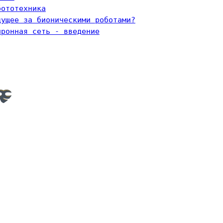
бототехника
дущее за бионическими роботами?
йронная сеть - введение