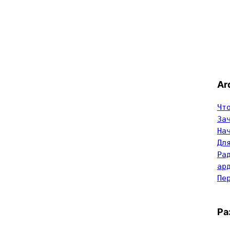
Ar
Чт
За
На
Дл
Ра
ар
Пе
Ра