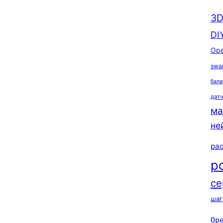
3D
DI
Ope
swa
бала
дат
ма
не
ра
р
се
шаг
Op