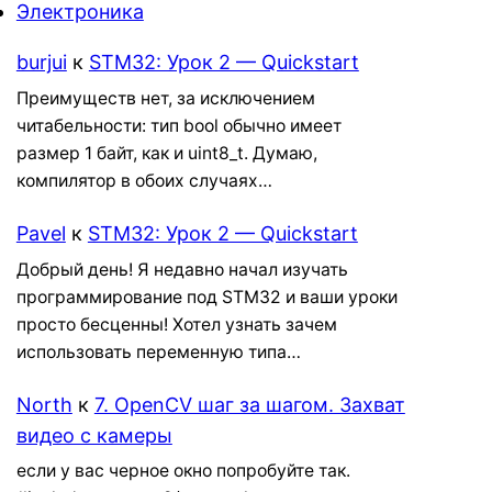
Электроника
burjui
к
STM32: Урок 2 — Quickstart
Преимуществ нет, за исключением
читабельности: тип bool обычно имеет
размер 1 байт, как и uint8_t. Думаю,
компилятор в обоих случаях…
Pavel
к
STM32: Урок 2 — Quickstart
Добрый день! Я недавно начал изучать
программирование под STM32 и ваши уроки
просто бесценны! Хотел узнать зачем
использовать переменную типа…
North
к
7. OpenCV шаг за шагом. Захват
видео с камеры
если у вас черное окно попробуйте так.