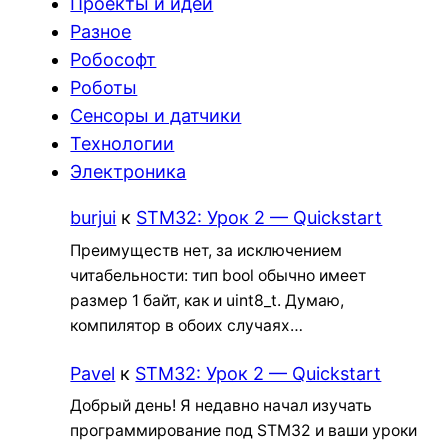
Проекты и идеи
Разное
Робософт
Роботы
Сенсоры и датчики
Технологии
Электроника
burjui
к
STM32: Урок 2 — Quickstart
Преимуществ нет, за исключением
читабельности: тип bool обычно имеет
размер 1 байт, как и uint8_t. Думаю,
компилятор в обоих случаях…
Pavel
к
STM32: Урок 2 — Quickstart
Добрый день! Я недавно начал изучать
программирование под STM32 и ваши уроки