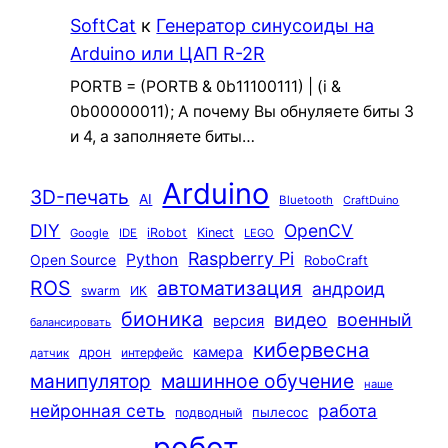
SoftCat
к
Генератор синусоиды на
Arduino или ЦАП R-2R
PORTB = (PORTB & 0b11100111) | (i &
0b00000011); А почему Вы обнуляете биты 3
и 4, а заполняете биты…
Arduino
3D-печать
AI
Bluetooth
CraftDuino
DIY
OpenCV
iRobot
Kinect
Google
IDE
LEGO
Raspberry Pi
Python
Open Source
RoboCraft
ROS
автоматизация
андроид
swarm
ИК
бионика
видео
военный
версия
балансировать
кибервесна
камера
дрон
интерфейс
датчик
машинное обучение
манипулятор
наше
нейронная сеть
работа
пылесос
подводный
робот