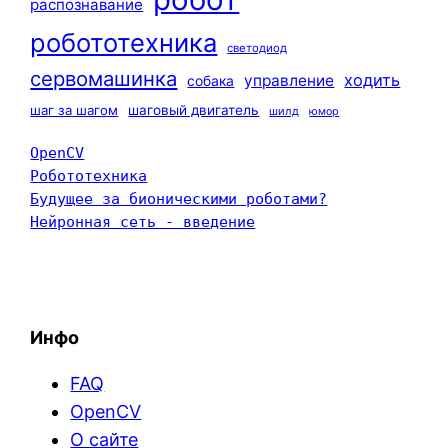
распознавание
робототехника
светодиод
сервомашинка
ходить
управление
собака
шаг за шагом
шаговый двигатель
шилд
юмор
OpenCV
Робототехника
Будущее за бионическими роботами?
Нейронная сеть - введение
Инфо
FAQ
OpenCV
О сайте