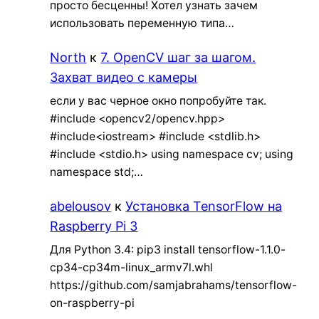
просто бесценны! Хотел узнать зачем
использовать переменную типа…
North
к
7. OpenCV шаг за шагом.
Захват видео с камеры
если у вас черное окно попробуйте так.
#include <opencv2/opencv.hpp>
#include<iostream> #include <stdlib.h>
#include <stdio.h> using namespace cv; using
namespace std;…
abelousov
к
Установка TensorFlow на
Raspberry Pi 3
Для Python 3.4: pip3 install tensorflow-1.1.0-
cp34-cp34m-linux_armv7l.whl
https://github.com/samjabrahams/tensorflow-
on-raspberry-pi