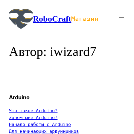
Перейти
к
RoboCraft
Магазин
содержимому
Автор:
iwizard7
Arduino
Что такое Arduino?
Зачем мне Arduino?
Начало работы с Arduino
Для начинающих ардуинщиков