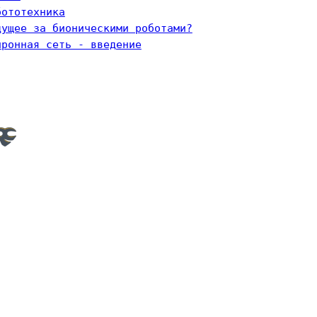
бототехника
дущее за бионическими роботами?
йронная сеть - введение