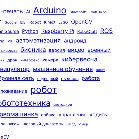
Arduino
-печать
AI
Bluetooth
CraftDuino
Y
OpenCV
iRobot
Kinect
Google
IDE
LEGO
ROS
Raspberry Pi
Python
n Source
RoboCraft
автоматизация
андроид
rm
ИК
бионика
видео
военный
версия
нсировать
кибервесна
камера
дрон
интерфейс
чик
машинное обучение
нипулятор
наше
йронная сеть
работа
пылесос
подводный
робот
спознавание
обототехника
светодиод
рвомашинка
ходить
управление
собака
 за шагом
шаговый двигатель
шилд
юмор
enCV