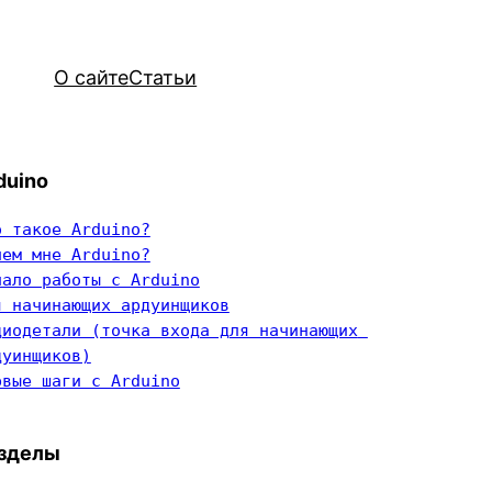
О сайте
Статьи
duino
о такое Arduino?
чем мне Arduino?
чало работы с Arduino
я начинающих ардуинщиков
диодетали (точка входа для начинающих 
дуинщиков)
рвые шаги с Arduino
зделы