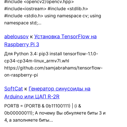
#include <opencv2/opencv.hpp>
#include<iostream> #include <stdlib.h>
#include <stdio.h> using namespace cv; using
namespace std;…
abelousov
к
Установка TensorFlow на
Raspberry Pi 3
Для Python 3.4: pip3 install tensorflow-1.1.0-
cp34-cp34m-linux_armv7l.whl
https://github.com/samjabrahams/tensorflow-
on-raspberry-pi
SoftCat
к
Генератор синусоиды на
Arduino или ЦАП R-2R
PORTB = (PORTB & 0b11100111) | (i &
0b00000011); А почему Вы обнуляете биты 3 и
4, а заполняете биты…