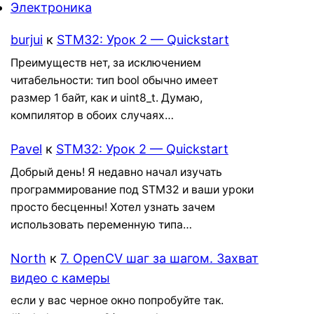
Электроника
burjui
к
STM32: Урок 2 — Quickstart
Преимуществ нет, за исключением
читабельности: тип bool обычно имеет
размер 1 байт, как и uint8_t. Думаю,
компилятор в обоих случаях…
Pavel
к
STM32: Урок 2 — Quickstart
Добрый день! Я недавно начал изучать
программирование под STM32 и ваши уроки
просто бесценны! Хотел узнать зачем
использовать переменную типа…
North
к
7. OpenCV шаг за шагом. Захват
видео с камеры
если у вас черное окно попробуйте так.