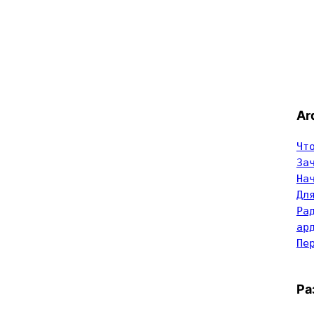
Ar
Чт
За
На
Дл
Ра
ар
Пе
Ра