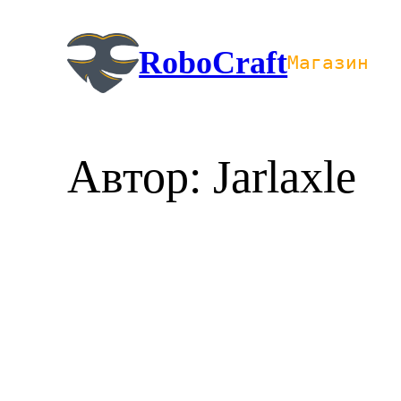
Перейти
к
RoboCraft
Магазин
содержимому
Автор:
Jarlaxle