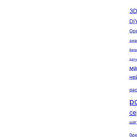
3D
DI
Ope
swa
бала
дат
ма
не
ра
р
се
шаг
Op