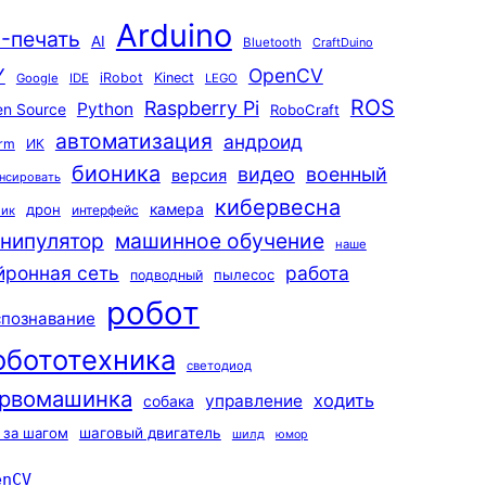
Arduino
-печать
AI
Bluetooth
CraftDuino
Y
OpenCV
iRobot
Kinect
Google
IDE
LEGO
ROS
Raspberry Pi
Python
n Source
RoboCraft
автоматизация
андроид
rm
ИК
бионика
видео
военный
версия
нсировать
кибервесна
камера
дрон
интерфейс
чик
машинное обучение
нипулятор
наше
йронная сеть
работа
пылесос
подводный
робот
спознавание
обототехника
светодиод
рвомашинка
ходить
управление
собака
 за шагом
шаговый двигатель
шилд
юмор
enCV