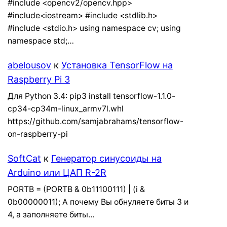
#include <opencv2/opencv.hpp>
#include<iostream> #include <stdlib.h>
#include <stdio.h> using namespace cv; using
namespace std;…
abelousov
к
Установка TensorFlow на
Raspberry Pi 3
Для Python 3.4: pip3 install tensorflow-1.1.0-
cp34-cp34m-linux_armv7l.whl
https://github.com/samjabrahams/tensorflow-
on-raspberry-pi
SoftCat
к
Генератор синусоиды на
Arduino или ЦАП R-2R
PORTB = (PORTB & 0b11100111) | (i &
0b00000011); А почему Вы обнуляете биты 3 и
4, а заполняете биты…