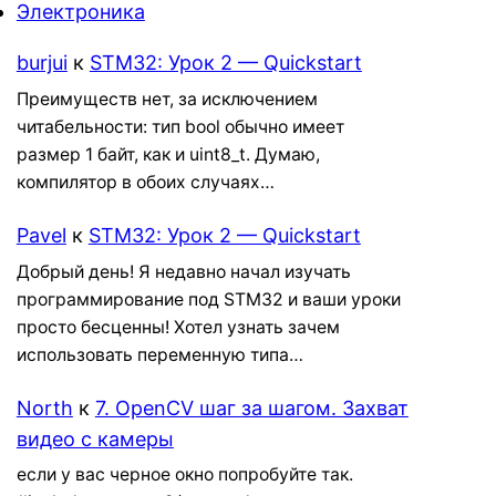
Электроника
burjui
к
STM32: Урок 2 — Quickstart
Преимуществ нет, за исключением
читабельности: тип bool обычно имеет
размер 1 байт, как и uint8_t. Думаю,
компилятор в обоих случаях…
Pavel
к
STM32: Урок 2 — Quickstart
Добрый день! Я недавно начал изучать
программирование под STM32 и ваши уроки
просто бесценны! Хотел узнать зачем
использовать переменную типа…
North
к
7. OpenCV шаг за шагом. Захват
видео с камеры
если у вас черное окно попробуйте так.