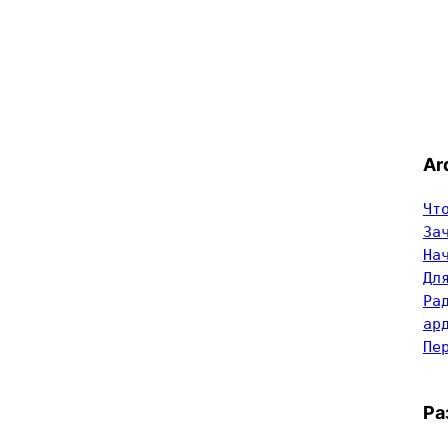
Ar
Чт
За
На
Дл
Ра
ар
Пе
Ра