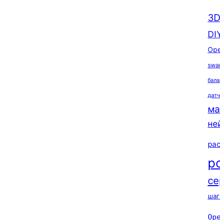
3D
DI
Ope
swa
бала
дат
ма
не
ра
р
се
шаг
Op