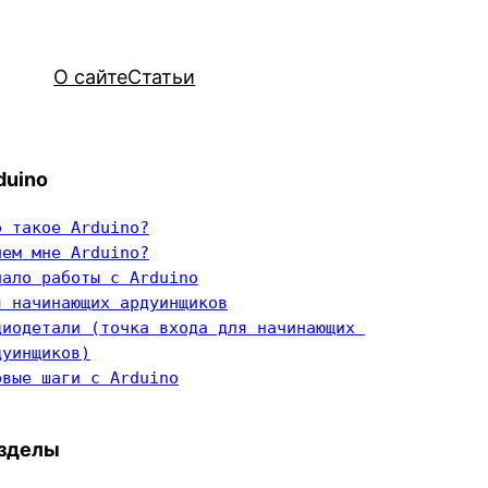
О сайте
Статьи
duino
о такое Arduino?
чем мне Arduino?
чало работы с Arduino
я начинающих ардуинщиков
диодетали (точка входа для начинающих 
дуинщиков)
рвые шаги с Arduino
зделы