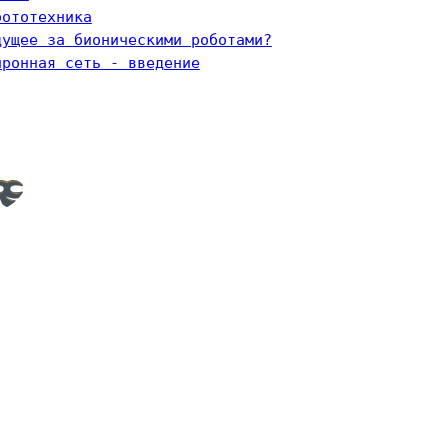
бототехника
дущее за бионическими роботами?
йронная сеть - введение