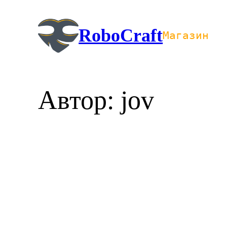
Перейти
к
RoboCraft
Магазин
содержимому
Автор:
jov