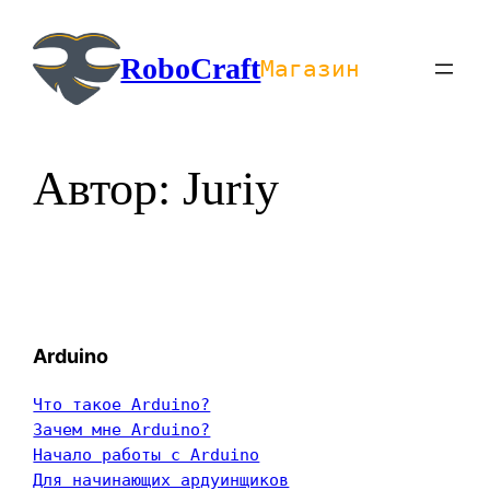
Перейти
к
RoboCraft
Магазин
содержимому
Автор:
Juriy
Arduino
Что такое Arduino?
Зачем мне Arduino?
Начало работы с Arduino
Для начинающих ардуинщиков