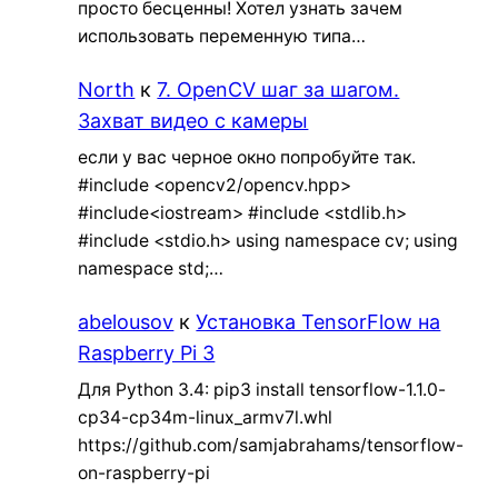
просто бесценны! Хотел узнать зачем
использовать переменную типа…
North
к
7. OpenCV шаг за шагом.
Захват видео с камеры
если у вас черное окно попробуйте так.
#include <opencv2/opencv.hpp>
#include<iostream> #include <stdlib.h>
#include <stdio.h> using namespace cv; using
namespace std;…
abelousov
к
Установка TensorFlow на
Raspberry Pi 3
Для Python 3.4: pip3 install tensorflow-1.1.0-
cp34-cp34m-linux_armv7l.whl
https://github.com/samjabrahams/tensorflow-
on-raspberry-pi