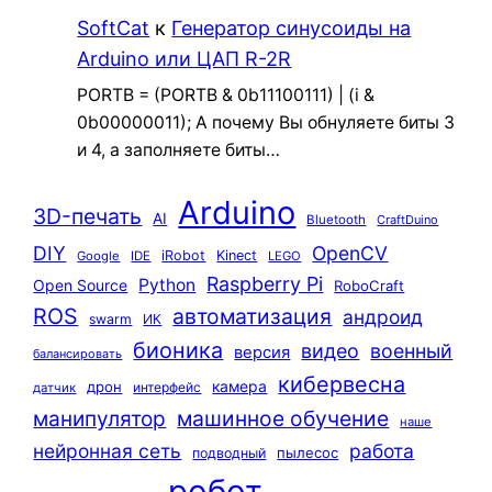
SoftCat
к
Генератор синусоиды на
Arduino или ЦАП R-2R
PORTB = (PORTB & 0b11100111) | (i &
0b00000011); А почему Вы обнуляете биты 3
и 4, а заполняете биты…
Arduino
3D-печать
AI
Bluetooth
CraftDuino
DIY
OpenCV
iRobot
Kinect
Google
IDE
LEGO
Raspberry Pi
Python
Open Source
RoboCraft
ROS
автоматизация
андроид
swarm
ИК
бионика
видео
военный
версия
балансировать
кибервесна
камера
дрон
интерфейс
датчик
машинное обучение
манипулятор
наше
нейронная сеть
работа
пылесос
подводный
робот