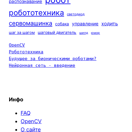
распознавание
робототехника
светодиод
сервомашинка
ходить
управление
собака
шаг за шагом
шаговый двигатель
шилд
юмор
OpenCV
Робототехника
Будущее за бионическими роботами?
Нейронная сеть - введение
Инфо
FAQ
OpenCV
О сайте