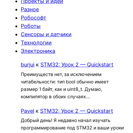
Проекты и идеи
Разное
Робософт
Роботы
Сенсоры и датчики
Технологии
Электроника
burjui
к
STM32: Урок 2 — Quickstart
Преимуществ нет, за исключением
читабельности: тип bool обычно имеет
размер 1 байт, как и uint8_t. Думаю,
компилятор в обоих случаях…
Pavel
к
STM32: Урок 2 — Quickstart
Добрый день! Я недавно начал изучать
программирование под STM32 и ваши уроки