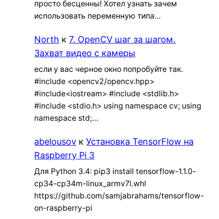
просто бесценны! Хотел узнать зачем
использовать переменную типа…
North
к
7. OpenCV шаг за шагом.
Захват видео с камеры
если у вас черное окно попробуйте так.
#include <opencv2/opencv.hpp>
#include<iostream> #include <stdlib.h>
#include <stdio.h> using namespace cv; using
namespace std;…
abelousov
к
Установка TensorFlow на
Raspberry Pi 3
Для Python 3.4: pip3 install tensorflow-1.1.0-
cp34-cp34m-linux_armv7l.whl
https://github.com/samjabrahams/tensorflow-
on-raspberry-pi