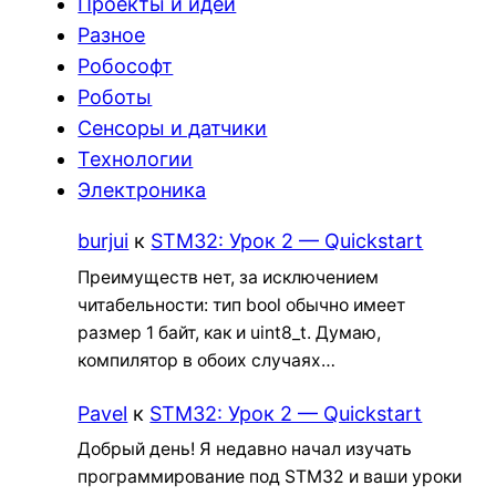
Проекты и идеи
Разное
Робософт
Роботы
Сенсоры и датчики
Технологии
Электроника
burjui
к
STM32: Урок 2 — Quickstart
Преимуществ нет, за исключением
читабельности: тип bool обычно имеет
размер 1 байт, как и uint8_t. Думаю,
компилятор в обоих случаях…
Pavel
к
STM32: Урок 2 — Quickstart
Добрый день! Я недавно начал изучать
программирование под STM32 и ваши уроки