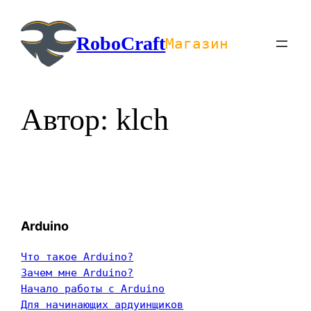
Перейти
к
RoboCraft
Магазин
содержимому
Автор:
klch
Arduino
Что такое Arduino?
Зачем мне Arduino?
Начало работы с Arduino
Для начинающих ардуинщиков