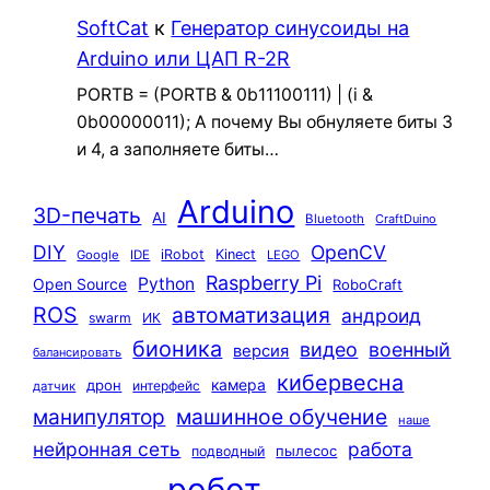
SoftCat
к
Генератор синусоиды на
Arduino или ЦАП R-2R
PORTB = (PORTB & 0b11100111) | (i &
0b00000011); А почему Вы обнуляете биты 3
и 4, а заполняете биты…
Arduino
3D-печать
AI
Bluetooth
CraftDuino
DIY
OpenCV
iRobot
Kinect
Google
IDE
LEGO
Raspberry Pi
Python
Open Source
RoboCraft
ROS
автоматизация
андроид
swarm
ИК
бионика
видео
военный
версия
балансировать
кибервесна
камера
дрон
интерфейс
датчик
машинное обучение
манипулятор
наше
нейронная сеть
работа
пылесос
подводный
робот