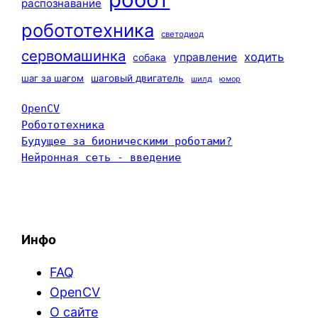
распознавание
робототехника
светодиод
сервомашинка
ходить
управление
собака
шаг за шагом
шаговый двигатель
шилд
юмор
OpenCV
Робототехника
Будущее за бионическими роботами?
Нейронная сеть - введение
Инфо
FAQ
OpenCV
О сайте