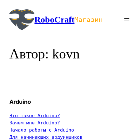
Перейти
к
RoboCraft
Магазин
содержимому
Автор:
kovn
Arduino
Что такое Arduino?
Зачем мне Arduino?
Начало работы с Arduino
Для начинающих ардуинщиков