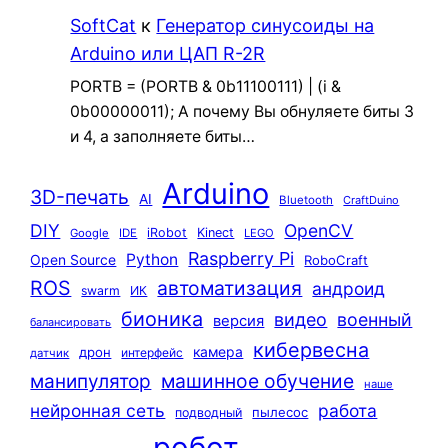
SoftCat
к
Генератор синусоиды на
Arduino или ЦАП R-2R
PORTB = (PORTB & 0b11100111) | (i &
0b00000011); А почему Вы обнуляете биты 3
и 4, а заполняете биты…
Arduino
3D-печать
AI
Bluetooth
CraftDuino
DIY
OpenCV
iRobot
Kinect
Google
IDE
LEGO
Raspberry Pi
Python
Open Source
RoboCraft
ROS
автоматизация
андроид
swarm
ИК
бионика
видео
военный
версия
балансировать
кибервесна
камера
дрон
интерфейс
датчик
машинное обучение
манипулятор
наше
нейронная сеть
работа
пылесос
подводный
робот