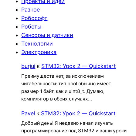
Проекты и идеи
Разное
Робософт
Роботы
Сенсоры и датчики
Технологии
Электроника
burjui
к
STM32: Урок 2 — Quickstart
Преимуществ нет, за исключением
читабельности: тип bool обычно имеет
размер 1 байт, как и uint8_t. Думаю,
компилятор в обоих случаях…
Pavel
к
STM32: Урок 2 — Quickstart
Добрый день! Я недавно начал изучать
программирование под STM32 и ваши уроки