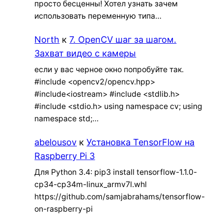
просто бесценны! Хотел узнать зачем
использовать переменную типа…
North
к
7. OpenCV шаг за шагом.
Захват видео с камеры
если у вас черное окно попробуйте так.
#include <opencv2/opencv.hpp>
#include<iostream> #include <stdlib.h>
#include <stdio.h> using namespace cv; using
namespace std;…
abelousov
к
Установка TensorFlow на
Raspberry Pi 3
Для Python 3.4: pip3 install tensorflow-1.1.0-
cp34-cp34m-linux_armv7l.whl
https://github.com/samjabrahams/tensorflow-
on-raspberry-pi