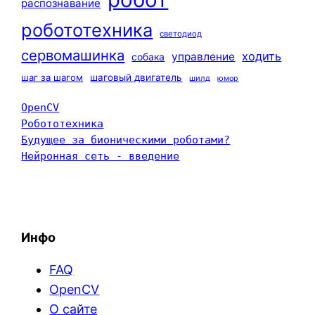
распознавание
робототехника
светодиод
сервомашинка
ходить
управление
собака
шаг за шагом
шаговый двигатель
шилд
юмор
OpenCV
Робототехника
Будущее за бионическими роботами?
Нейронная сеть - введение
Инфо
FAQ
OpenCV
О сайте