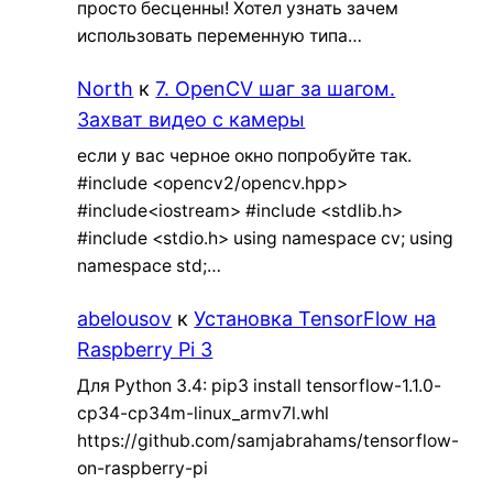
просто бесценны! Хотел узнать зачем
использовать переменную типа…
North
к
7. OpenCV шаг за шагом.
Захват видео с камеры
если у вас черное окно попробуйте так.
#include <opencv2/opencv.hpp>
#include<iostream> #include <stdlib.h>
#include <stdio.h> using namespace cv; using
namespace std;…
abelousov
к
Установка TensorFlow на
Raspberry Pi 3
Для Python 3.4: pip3 install tensorflow-1.1.0-
cp34-cp34m-linux_armv7l.whl
https://github.com/samjabrahams/tensorflow-
on-raspberry-pi