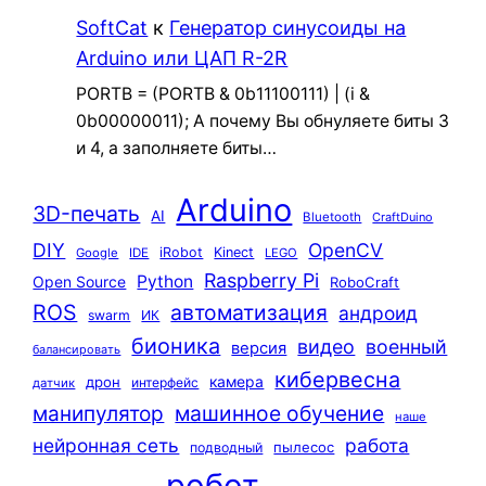
SoftCat
к
Генератор синусоиды на
Arduino или ЦАП R-2R
PORTB = (PORTB & 0b11100111) | (i &
0b00000011); А почему Вы обнуляете биты 3
и 4, а заполняете биты…
Arduino
3D-печать
AI
Bluetooth
CraftDuino
DIY
OpenCV
iRobot
Kinect
Google
IDE
LEGO
Raspberry Pi
Python
Open Source
RoboCraft
ROS
автоматизация
андроид
swarm
ИК
бионика
видео
военный
версия
балансировать
кибервесна
камера
дрон
интерфейс
датчик
машинное обучение
манипулятор
наше
нейронная сеть
работа
пылесос
подводный
робот