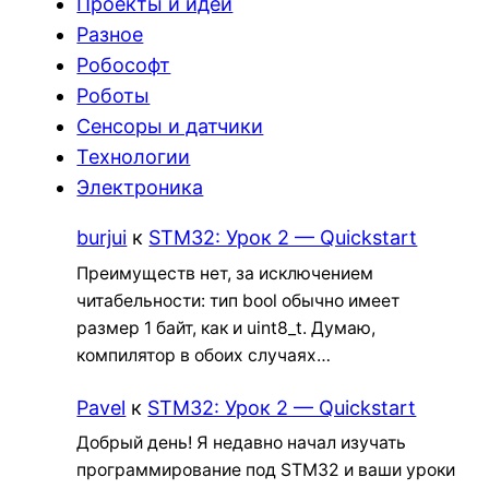
Проекты и идеи
Разное
Робософт
Роботы
Сенсоры и датчики
Технологии
Электроника
burjui
к
STM32: Урок 2 — Quickstart
Преимуществ нет, за исключением
читабельности: тип bool обычно имеет
размер 1 байт, как и uint8_t. Думаю,
компилятор в обоих случаях…
Pavel
к
STM32: Урок 2 — Quickstart
Добрый день! Я недавно начал изучать
программирование под STM32 и ваши уроки