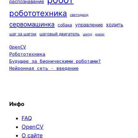
распознавание
робототехника
светодиод
сервомашинка
ходить
управление
собака
шаг за шагом
шаговый двигатель
шилд
юмор
OpenCV
Робототехника
Будущее за бионическими роботами?
Нейронная сеть - введение
Инфо
FAQ
OpenCV
О сайте