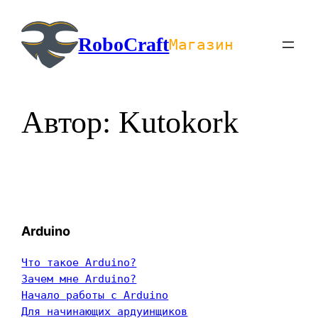
Перейти
к
RoboCraft
Магазин
содержимому
Автор:
Kutokork
Arduino
Что такое Arduino?
Зачем мне Arduino?
Начало работы с Arduino
Для начинающих ардуинщиков