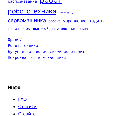
распознавание
робототехника
светодиод
сервомашинка
ходить
управление
собака
шаг за шагом
шаговый двигатель
шилд
юмор
OpenCV
Робототехника
Будущее за бионическими роботами?
Нейронная сеть - введение
Инфо
FAQ
OpenCV
О сайте