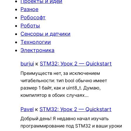
Проекты и идеи
Разное
Робософт
Роботы
Сенсоры и датчики
Технологии
Электроника
burjui
к
STM32: Урок 2 — Quickstart
Преимуществ нет, за исключением
читабельности: тип bool обычно имеет
размер 1 байт, как и uint8_t. Думаю,
компилятор в обоих случаях…
Pavel
к
STM32: Урок 2 — Quickstart
Добрый день! Я недавно начал изучать
программирование под STM32 и ваши уроки