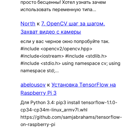
просто бесценны! Хотел узнать зачем
использовать переменную типа…
North
к
7. OpenCV шаг за шагом.
Захват видео с камеры
если у вас черное окно попробуйте так.
#include <opencv2/opencv.hpp>
#include<iostream> #include <stdlib.h>
#include <stdio.h> using namespace cv; using
namespace std;…
abelousov
к
Установка TensorFlow на
Raspberry Pi 3
Для Python 3.4: pip3 install tensorflow-1.1.0-
cp34-cp34m-linux_armv7l.whl
https://github.com/samjabrahams/tensorflow-
on-raspberry-pi