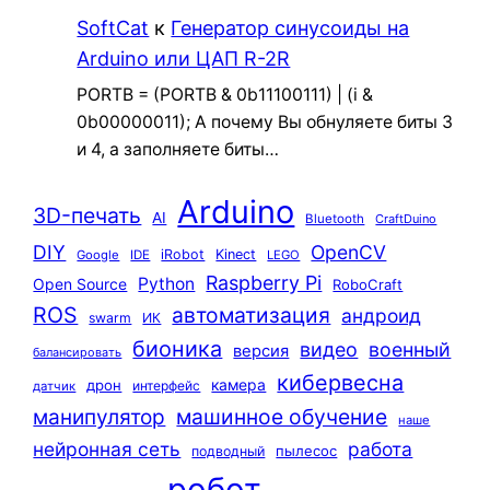
SoftCat
к
Генератор синусоиды на
Arduino или ЦАП R-2R
PORTB = (PORTB & 0b11100111) | (i &
0b00000011); А почему Вы обнуляете биты 3
и 4, а заполняете биты…
Arduino
3D-печать
AI
Bluetooth
CraftDuino
DIY
OpenCV
iRobot
Kinect
Google
IDE
LEGO
Raspberry Pi
Python
Open Source
RoboCraft
ROS
автоматизация
андроид
swarm
ИК
бионика
видео
военный
версия
балансировать
кибервесна
камера
дрон
интерфейс
датчик
машинное обучение
манипулятор
наше
нейронная сеть
работа
пылесос
подводный
робот