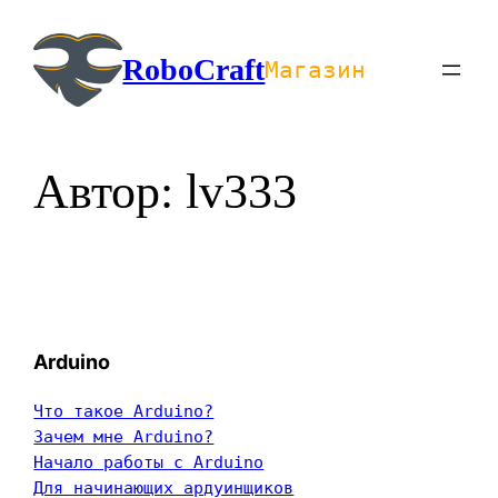
Перейти
к
RoboCraft
Магазин
содержимому
Автор:
lv333
Arduino
Что такое Arduino?
Зачем мне Arduino?
Начало работы с Arduino
Для начинающих ардуинщиков