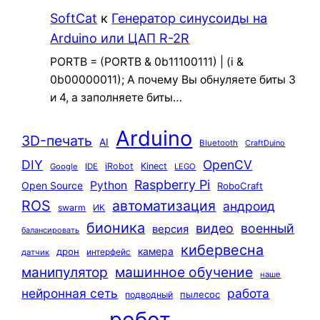
SoftCat
к
Генератор синусоиды на
Arduino или ЦАП R-2R
PORTB = (PORTB & 0b11100111) | (i &
0b00000011); А почему Вы обнуляете биты 3
и 4, а заполняете биты…
Arduino
3D-печать
AI
Bluetooth
CraftDuino
DIY
OpenCV
iRobot
Kinect
Google
IDE
LEGO
Raspberry Pi
Python
Open Source
RoboCraft
ROS
автоматизация
андроид
swarm
ИК
бионика
видео
военный
версия
балансировать
кибервесна
камера
дрон
интерфейс
датчик
машинное обучение
манипулятор
наше
нейронная сеть
работа
пылесос
подводный
робот