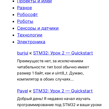
Проекты и идеи
Разное
Робософт
Роботы
Сенсоры и датчики
Технологии
Электроника
burjui
к
STM32: Урок 2 — Quickstart
Преимуществ нет, за исключением
читабельности: тип bool обычно имеет
размер 1 байт, как и uint8_t. Думаю,
компилятор в обоих случаях…
Pavel
к
STM32: Урок 2 — Quickstart
Добрый день! Я недавно начал изучать
программирование под STM32 и ваши уроки