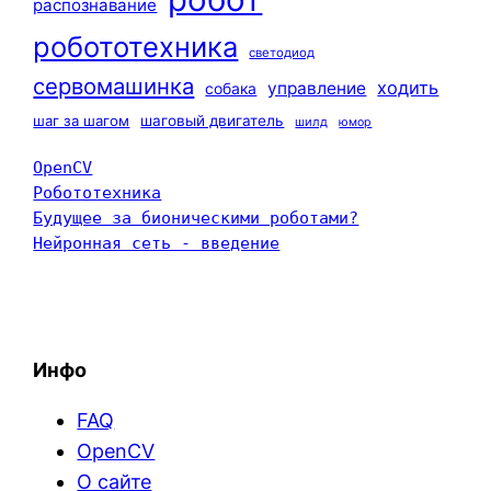
распознавание
робототехника
светодиод
сервомашинка
ходить
управление
собака
шаг за шагом
шаговый двигатель
шилд
юмор
OpenCV
Робототехника
Будущее за бионическими роботами?
Нейронная сеть - введение
Инфо
FAQ
OpenCV
О сайте