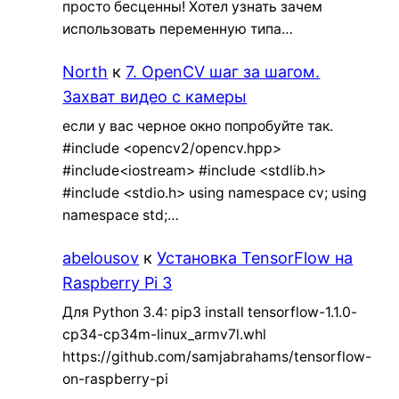
просто бесценны! Хотел узнать зачем
использовать переменную типа…
North
к
7. OpenCV шаг за шагом.
Захват видео с камеры
если у вас черное окно попробуйте так.
#include <opencv2/opencv.hpp>
#include<iostream> #include <stdlib.h>
#include <stdio.h> using namespace cv; using
namespace std;…
abelousov
к
Установка TensorFlow на
Raspberry Pi 3
Для Python 3.4: pip3 install tensorflow-1.1.0-
cp34-cp34m-linux_armv7l.whl
https://github.com/samjabrahams/tensorflow-
on-raspberry-pi