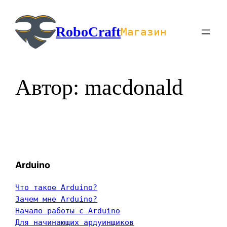
Перейти
к
RoboCraft
Магазин
содержимому
Автор:
macdonald
Arduino
Что такое Arduino?
Зачем мне Arduino?
Начало работы с Arduino
Для начинающих ардуинщиков