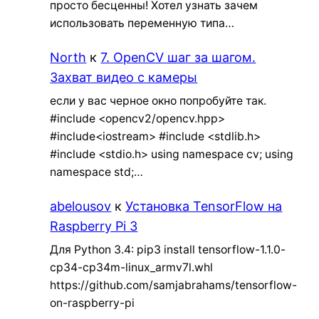
просто бесценны! Хотел узнать зачем
использовать переменную типа…
North
к
7. OpenCV шаг за шагом.
Захват видео с камеры
если у вас черное окно попробуйте так.
#include <opencv2/opencv.hpp>
#include<iostream> #include <stdlib.h>
#include <stdio.h> using namespace cv; using
namespace std;…
abelousov
к
Установка TensorFlow на
Raspberry Pi 3
Для Python 3.4: pip3 install tensorflow-1.1.0-
cp34-cp34m-linux_armv7l.whl
https://github.com/samjabrahams/tensorflow-
on-raspberry-pi