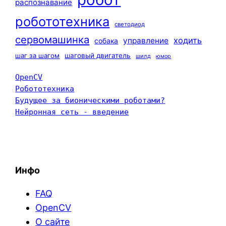
распознавание
робототехника
светодиод
сервомашинка
ходить
управление
собака
шаг за шагом
шаговый двигатель
шилд
юмор
OpenCV
Робототехника
Будущее за бионическими роботами?
Нейронная сеть - введение
Инфо
FAQ
OpenCV
О сайте