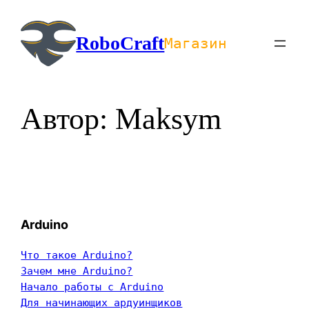
Перейти
к
RoboCraft
Магазин
содержимому
Автор:
Maksym
Arduino
Что такое Arduino?
Зачем мне Arduino?
Начало работы с Arduino
Для начинающих ардуинщиков