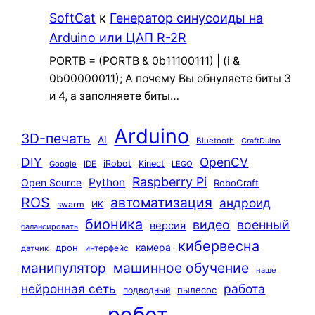
SoftCat
к
Генератор синусоиды на
Arduino или ЦАП R-2R
PORTB = (PORTB & 0b11100111) | (i &
0b00000011); А почему Вы обнуляете биты 3
и 4, а заполняете биты…
Arduino
3D-печать
AI
Bluetooth
CraftDuino
DIY
OpenCV
iRobot
Kinect
Google
IDE
LEGO
Raspberry Pi
Python
Open Source
RoboCraft
ROS
автоматизация
андроид
swarm
ИК
бионика
видео
военный
версия
балансировать
кибервесна
камера
дрон
интерфейс
датчик
машинное обучение
манипулятор
наше
нейронная сеть
работа
пылесос
подводный
робот