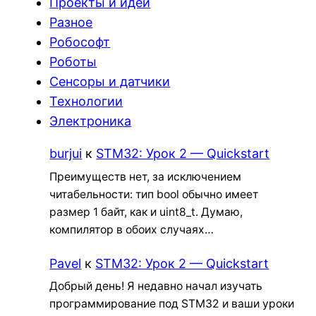
Проекты и идеи
Разное
Робософт
Роботы
Сенсоры и датчики
Технологии
Электроника
burjui
к
STM32: Урок 2 — Quickstart
Преимуществ нет, за исключением
читабельности: тип bool обычно имеет
размер 1 байт, как и uint8_t. Думаю,
компилятор в обоих случаях…
Pavel
к
STM32: Урок 2 — Quickstart
Добрый день! Я недавно начал изучать
программирование под STM32 и ваши уроки