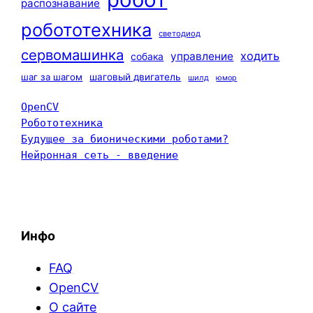
распознавание
робототехника
светодиод
сервомашинка
ходить
управление
собака
шаг за шагом
шаговый двигатель
шилд
юмор
OpenCV
Робототехника
Будущее за бионическими роботами?
Нейронная сеть - введение
Инфо
FAQ
OpenCV
О сайте