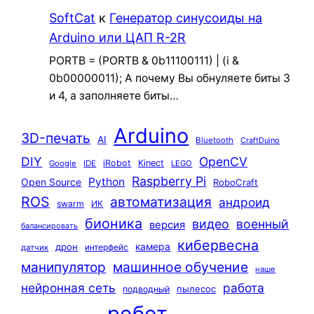
SoftCat
к
Генератор синусоиды на
Arduino или ЦАП R-2R
PORTB = (PORTB & 0b11100111) | (i &
0b00000011); А почему Вы обнуляете биты 3
и 4, а заполняете биты…
Arduino
3D-печать
AI
Bluetooth
CraftDuino
DIY
OpenCV
iRobot
Kinect
Google
IDE
LEGO
Raspberry Pi
Python
Open Source
RoboCraft
ROS
автоматизация
андроид
swarm
ИК
бионика
видео
военный
версия
балансировать
кибервесна
камера
дрон
интерфейс
датчик
машинное обучение
манипулятор
наше
нейронная сеть
работа
пылесос
подводный
робот