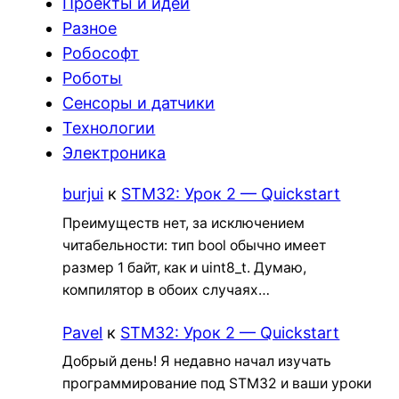
Проекты и идеи
Разное
Робософт
Роботы
Сенсоры и датчики
Технологии
Электроника
burjui
к
STM32: Урок 2 — Quickstart
Преимуществ нет, за исключением
читабельности: тип bool обычно имеет
размер 1 байт, как и uint8_t. Думаю,
компилятор в обоих случаях…
Pavel
к
STM32: Урок 2 — Quickstart
Добрый день! Я недавно начал изучать
программирование под STM32 и ваши уроки