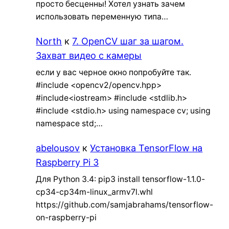
просто бесценны! Хотел узнать зачем
использовать переменную типа…
North
к
7. OpenCV шаг за шагом.
Захват видео с камеры
если у вас черное окно попробуйте так.
#include <opencv2/opencv.hpp>
#include<iostream> #include <stdlib.h>
#include <stdio.h> using namespace cv; using
namespace std;…
abelousov
к
Установка TensorFlow на
Raspberry Pi 3
Для Python 3.4: pip3 install tensorflow-1.1.0-
cp34-cp34m-linux_armv7l.whl
https://github.com/samjabrahams/tensorflow-
on-raspberry-pi