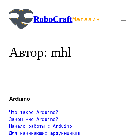
Перейти
к
RoboCraft
Магазин
содержимому
Автор:
mhl
Arduino
Что такое Arduino?
Зачем мне Arduino?
Начало работы с Arduino
Для начинающих ардуинщиков