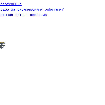
бототехника
дущее за бионическими роботами?
йронная сеть - введение