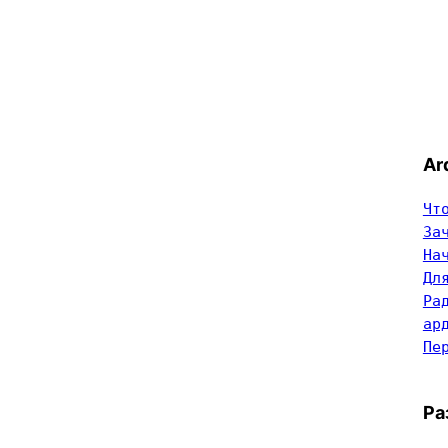
Ar
Чт
За
На
Дл
Ра
ар
Пе
Ра