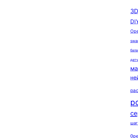
3D
DI
Ope
swa
бала
дат
ма
не
ра
р
се
шаг
Op