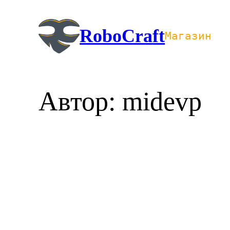
Перейти
к
RoboCraft
Магазин
содержимому
Автор:
midevp