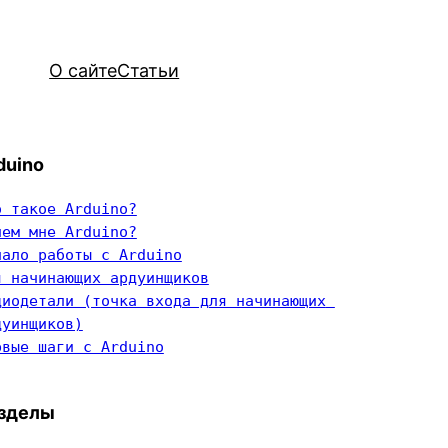
О сайте
Статьи
duino
о такое Arduino?
чем мне Arduino?
чало работы с Arduino
я начинающих ардуинщиков
диодетали (точка входа для начинающих 
дуинщиков)
рвые шаги с Arduino
зделы