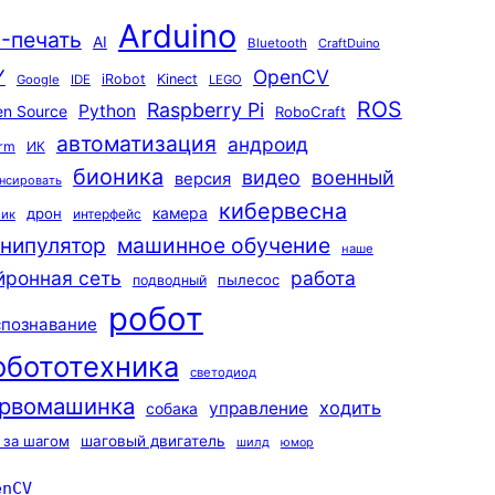
Arduino
-печать
AI
Bluetooth
CraftDuino
Y
OpenCV
iRobot
Kinect
Google
IDE
LEGO
ROS
Raspberry Pi
Python
n Source
RoboCraft
автоматизация
андроид
rm
ИК
бионика
видео
военный
версия
нсировать
кибервесна
камера
дрон
интерфейс
чик
машинное обучение
нипулятор
наше
йронная сеть
работа
пылесос
подводный
робот
спознавание
обототехника
светодиод
рвомашинка
ходить
управление
собака
 за шагом
шаговый двигатель
шилд
юмор
enCV