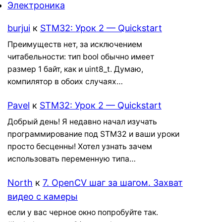
Электроника
burjui
к
STM32: Урок 2 — Quickstart
Преимуществ нет, за исключением
читабельности: тип bool обычно имеет
размер 1 байт, как и uint8_t. Думаю,
компилятор в обоих случаях…
Pavel
к
STM32: Урок 2 — Quickstart
Добрый день! Я недавно начал изучать
программирование под STM32 и ваши уроки
просто бесценны! Хотел узнать зачем
использовать переменную типа…
North
к
7. OpenCV шаг за шагом. Захват
видео с камеры
если у вас черное окно попробуйте так.