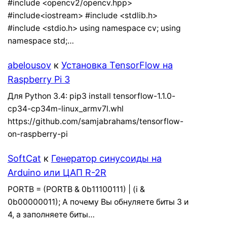
#include <opencv2/opencv.hpp>
#include<iostream> #include <stdlib.h>
#include <stdio.h> using namespace cv; using
namespace std;…
abelousov
к
Установка TensorFlow на
Raspberry Pi 3
Для Python 3.4: pip3 install tensorflow-1.1.0-
cp34-cp34m-linux_armv7l.whl
https://github.com/samjabrahams/tensorflow-
on-raspberry-pi
SoftCat
к
Генератор синусоиды на
Arduino или ЦАП R-2R
PORTB = (PORTB & 0b11100111) | (i &
0b00000011); А почему Вы обнуляете биты 3 и
4, а заполняете биты…