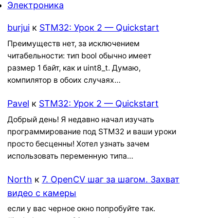
Электроника
burjui
к
STM32: Урок 2 — Quickstart
Преимуществ нет, за исключением
читабельности: тип bool обычно имеет
размер 1 байт, как и uint8_t. Думаю,
компилятор в обоих случаях…
Pavel
к
STM32: Урок 2 — Quickstart
Добрый день! Я недавно начал изучать
программирование под STM32 и ваши уроки
просто бесценны! Хотел узнать зачем
использовать переменную типа…
North
к
7. OpenCV шаг за шагом. Захват
видео с камеры
если у вас черное окно попробуйте так.