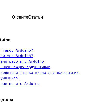
О сайте
Статьи
duino
о такое Arduino?
чем мне Arduino?
чало работы с Arduino
я начинающих ардуинщиков
диодетали (точка входа для начинающих 
дуинщиков)
рвые шаги с Arduino
зделы