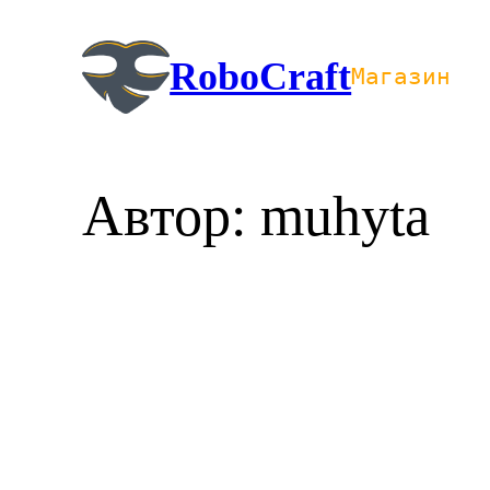
Перейти
к
RoboCraft
Магазин
содержимому
Автор:
muhyta