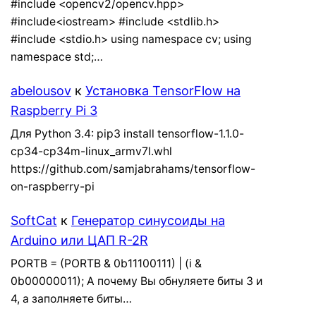
#include <opencv2/opencv.hpp>
#include<iostream> #include <stdlib.h>
#include <stdio.h> using namespace cv; using
namespace std;…
abelousov
к
Установка TensorFlow на
Raspberry Pi 3
Для Python 3.4: pip3 install tensorflow-1.1.0-
cp34-cp34m-linux_armv7l.whl
https://github.com/samjabrahams/tensorflow-
on-raspberry-pi
SoftCat
к
Генератор синусоиды на
Arduino или ЦАП R-2R
PORTB = (PORTB & 0b11100111) | (i &
0b00000011); А почему Вы обнуляете биты 3 и
4, а заполняете биты…