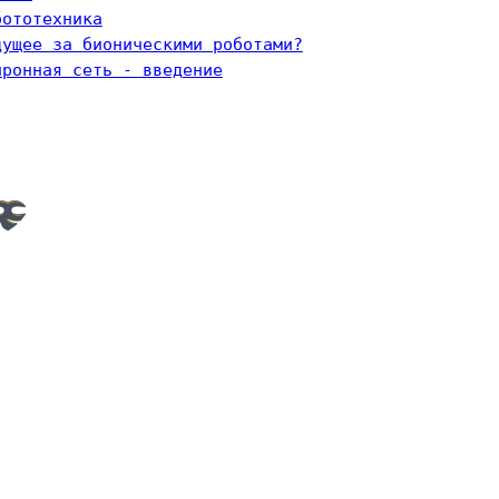
бототехника
дущее за бионическими роботами?
йронная сеть - введение