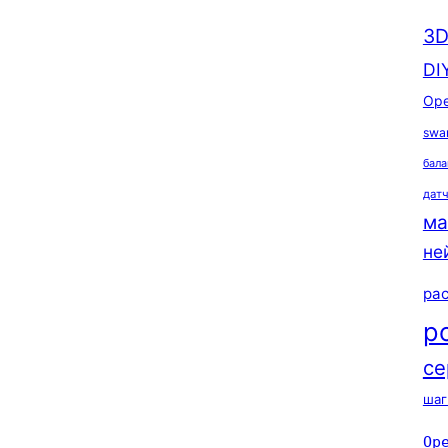
3D
DI
Ope
swa
бала
дат
ма
не
ра
р
се
шаг
Op