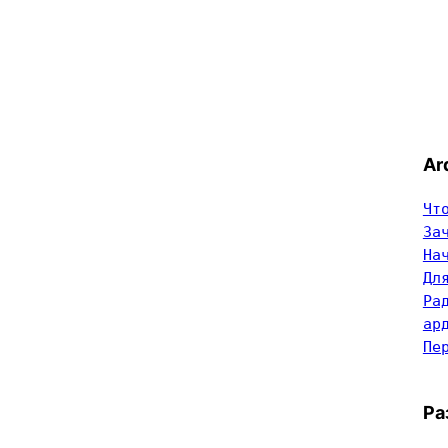
Ar
Чт
За
На
Дл
Ра
ар
Пе
Ра