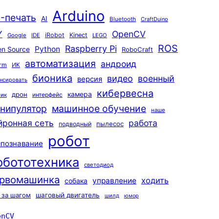
Arduino
-печать
AI
Bluetooth
CraftDuino
Y
OpenCV
iRobot
Kinect
Google
IDE
LEGO
ROS
Raspberry Pi
Python
n Source
RoboCraft
автоматизация
андроид
rm
ИК
бионика
видео
военный
версия
нсировать
кибервесна
камера
дрон
интерфейс
чик
машинное обучение
нипулятор
наше
йронная сеть
работа
пылесос
подводный
робот
спознавание
обототехника
светодиод
рвомашинка
ходить
управление
собака
 за шагом
шаговый двигатель
шилд
юмор
enCV