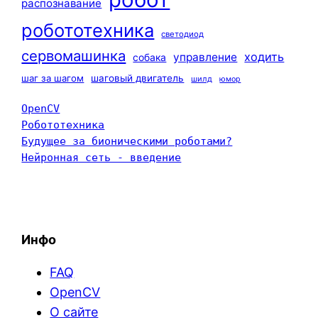
распознавание
робототехника
светодиод
сервомашинка
ходить
управление
собака
шаг за шагом
шаговый двигатель
шилд
юмор
OpenCV
Робототехника
Будущее за бионическими роботами?
Нейронная сеть - введение
Инфо
FAQ
OpenCV
О сайте