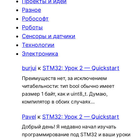
Проекты и идеи
Разное
Робософт
Роботы
Сенсоры и датчики
Технологии
Электроника
burjui
к
STM32: Урок 2 — Quickstart
Преимуществ нет, за исключением
читабельности: тип bool обычно имеет
размер 1 байт, как и uint8_t. Думаю,
компилятор в обоих случаях…
Pavel
к
STM32: Урок 2 — Quickstart
Добрый день! Я недавно начал изучать
программирование под STM32 и ваши уроки