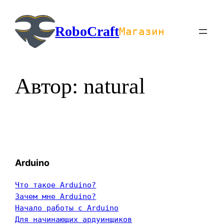
Перейти
к
RoboCraft
Магазин
содержимому
Автор:
natural
Arduino
Что такое Arduino?
Зачем мне Arduino?
Начало работы с Arduino
Для начинающих ардуинщиков