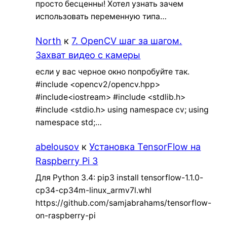
просто бесценны! Хотел узнать зачем
использовать переменную типа…
North
к
7. OpenCV шаг за шагом.
Захват видео с камеры
если у вас черное окно попробуйте так.
#include <opencv2/opencv.hpp>
#include<iostream> #include <stdlib.h>
#include <stdio.h> using namespace cv; using
namespace std;…
abelousov
к
Установка TensorFlow на
Raspberry Pi 3
Для Python 3.4: pip3 install tensorflow-1.1.0-
cp34-cp34m-linux_armv7l.whl
https://github.com/samjabrahams/tensorflow-
on-raspberry-pi