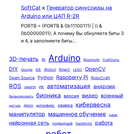
SoftCat
к
Генератор синусоиды на
Arduino или ЦАП R-2R
PORTB = (PORTB & 0b11100111) | (i &
0b00000011); А почему Вы обнуляете биты 3
и 4, а заполняете биты…
Arduino
3D-печать
AI
Bluetooth
CraftDuino
DIY
OpenCV
iRobot
Kinect
Google
IDE
LEGO
Raspberry Pi
Python
Open Source
RoboCraft
ROS
автоматизация
андроид
swarm
ИК
бионика
видео
военный
версия
балансировать
кибервесна
камера
дрон
интерфейс
датчик
машинное обучение
манипулятор
наше
нейронная сеть
работа
пылесос
подводный
робот