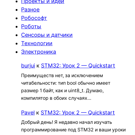
Проекты и идеи
Разное
Робософт
Роботы
Сенсоры и датчики
Технологии
Электроника
burjui
к
STM32: Урок 2 — Quickstart
Преимуществ нет, за исключением
читабельности: тип bool обычно имеет
размер 1 байт, как и uint8_t. Думаю,
компилятор в обоих случаях…
Pavel
к
STM32: Урок 2 — Quickstart
Добрый день! Я недавно начал изучать
программирование под STM32 и ваши уроки