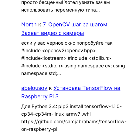
просто бесценны! Хотел узнать зачем
использовать переменную типа…
North
к
7. OpenCV шаг за шагом.
Захват видео с камеры
если у вас черное окно попробуйте так.
#include <opencv2/opencv.hpp>
#include<iostream> #include <stdlib.h>
#include <stdio.h> using namespace cv; using
namespace std;…
abelousov
к
Установка TensorFlow на
Raspberry Pi 3
Для Python 3.4: pip3 install tensorflow-1.1.0-
cp34-cp34m-linux_armv7l.whl
https://github.com/samjabrahams/tensorflow-
on-raspberry-pi