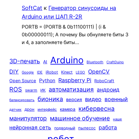
SoftCat
к
Генератор синусоиды на
Arduino или ЦАП R-2R
PORTB = (PORTB & 0b11100111) | (i &
0b00000011); А почему Вы обнуляете биты 3
и 4, а заполняете биты…
Arduino
3D-печать
AI
Bluetooth
CraftDuino
DIY
OpenCV
iRobot
Kinect
Google
IDE
LEGO
Raspberry Pi
Python
Open Source
RoboCraft
ROS
автоматизация
андроид
swarm
ИК
бионика
видео
военный
версия
балансировать
кибервесна
камера
дрон
интерфейс
датчик
машинное обучение
манипулятор
наше
нейронная сеть
работа
пылесос
подводный
робот