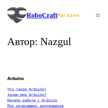
Перейти
к
RoboCraft
Магазин
содержимому
Автор:
Nazgul
Arduino
Что такое Arduino?
Зачем мне Arduino?
Начало работы с Arduino
Для начинающих ардуинщиков