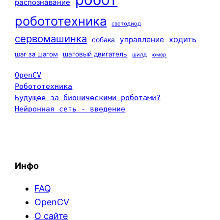
распознавание
робототехника
светодиод
сервомашинка
ходить
управление
собака
шаг за шагом
шаговый двигатель
шилд
юмор
OpenCV
Робототехника
Будущее за бионическими роботами?
Нейронная сеть - введение
Инфо
FAQ
OpenCV
О сайте