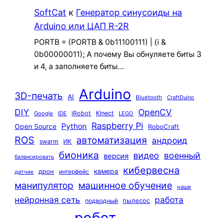
SoftCat
к
Генератор синусоиды на
Arduino или ЦАП R-2R
PORTB = (PORTB & 0b11100111) | (i &
0b00000011); А почему Вы обнуляете биты 3
и 4, а заполняете биты…
Arduino
3D-печать
AI
Bluetooth
CraftDuino
DIY
OpenCV
iRobot
Kinect
Google
IDE
LEGO
Raspberry Pi
Python
Open Source
RoboCraft
ROS
автоматизация
андроид
swarm
ИК
бионика
видео
военный
версия
балансировать
кибервесна
камера
дрон
интерфейс
датчик
машинное обучение
манипулятор
наше
нейронная сеть
работа
пылесос
подводный
робот