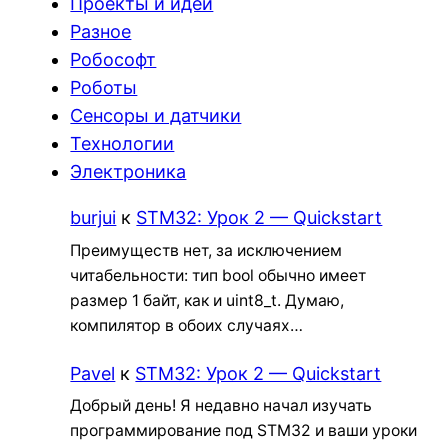
Проекты и идеи
Разное
Робософт
Роботы
Сенсоры и датчики
Технологии
Электроника
burjui
к
STM32: Урок 2 — Quickstart
Преимуществ нет, за исключением
читабельности: тип bool обычно имеет
размер 1 байт, как и uint8_t. Думаю,
компилятор в обоих случаях…
Pavel
к
STM32: Урок 2 — Quickstart
Добрый день! Я недавно начал изучать
программирование под STM32 и ваши уроки