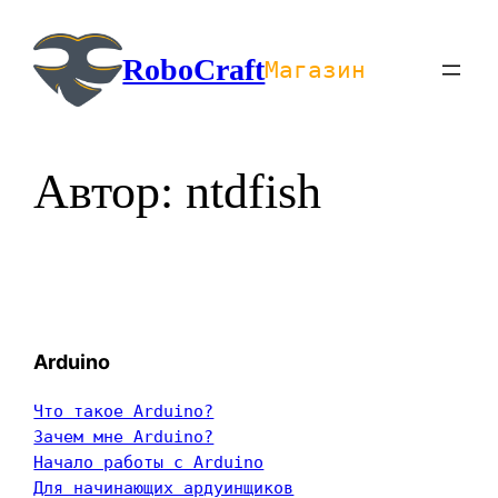
Перейти
к
RoboCraft
Магазин
содержимому
Автор:
ntdfish
Arduino
Что такое Arduino?
Зачем мне Arduino?
Начало работы с Arduino
Для начинающих ардуинщиков