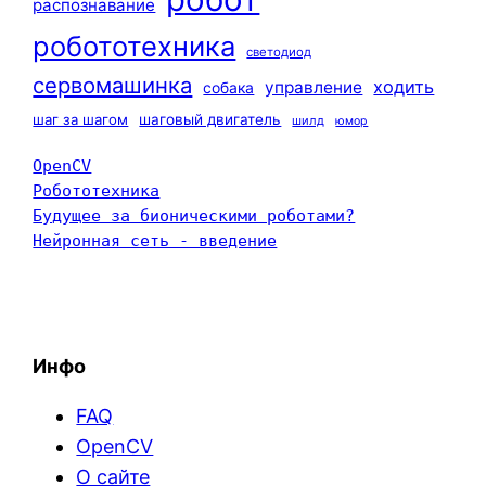
распознавание
робототехника
светодиод
сервомашинка
ходить
управление
собака
шаг за шагом
шаговый двигатель
шилд
юмор
OpenCV
Робототехника
Будущее за бионическими роботами?
Нейронная сеть - введение
Инфо
FAQ
OpenCV
О сайте