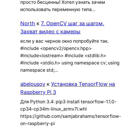
просто бесценны! Хотел узнать зачем
использовать переменную типа…
North
к
7. OpenCV шаг за шагом.
Захват видео с камеры
если у вас черное окно попробуйте так.
#include <opencv2/opencv.hpp>
#include<iostream> #include <stdlib.h>
#include <stdio.h> using namespace cv; using
namespace std;…
abelousov
к
Установка TensorFlow на
Raspberry Pi 3
Для Python 3.4: pip3 install tensorflow-1.1.0-
cp34-cp34m-linux_armv7l.whl
https://github.com/samjabrahams/tensorflow-
on-raspberry-pi