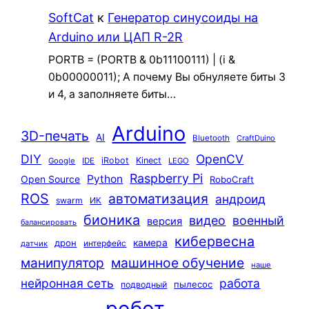
SoftCat
к
Генератор синусоиды на
Arduino или ЦАП R-2R
PORTB = (PORTB & 0b11100111) | (i &
0b00000011); А почему Вы обнуляете биты 3
и 4, а заполняете биты…
Arduino
3D-печать
AI
Bluetooth
CraftDuino
DIY
OpenCV
iRobot
Kinect
Google
IDE
LEGO
Raspberry Pi
Python
Open Source
RoboCraft
ROS
автоматизация
андроид
swarm
ИК
бионика
видео
военный
версия
балансировать
кибервесна
камера
дрон
интерфейс
датчик
машинное обучение
манипулятор
наше
нейронная сеть
работа
пылесос
подводный
робот