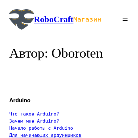
Перейти
к
RoboCraft
Магазин
содержимому
Автор:
Oboroten
Arduino
Что такое Arduino?
Зачем мне Arduino?
Начало работы с Arduino
Для начинающих ардуинщиков