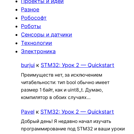
Проекты и идеи
Разное
Робософт
Роботы
Сенсоры и датчики
Технологии
Электроника
burjui
к
STM32: Урок 2 — Quickstart
Преимуществ нет, за исключением
читабельности: тип bool обычно имеет
размер 1 байт, как и uint8_t. Думаю,
компилятор в обоих случаях…
Pavel
к
STM32: Урок 2 — Quickstart
Добрый день! Я недавно начал изучать
программирование под STM32 и ваши уроки