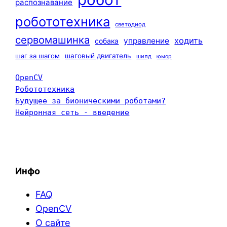
распознавание
робототехника
светодиод
сервомашинка
ходить
управление
собака
шаг за шагом
шаговый двигатель
шилд
юмор
OpenCV
Робототехника
Будущее за бионическими роботами?
Нейронная сеть - введение
Инфо
FAQ
OpenCV
О сайте