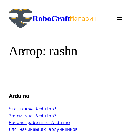
Перейти
к
RoboCraft
Магазин
содержимому
Автор:
rashn
Arduino
Что такое Arduino?
Зачем мне Arduino?
Начало работы с Arduino
Для начинающих ардуинщиков