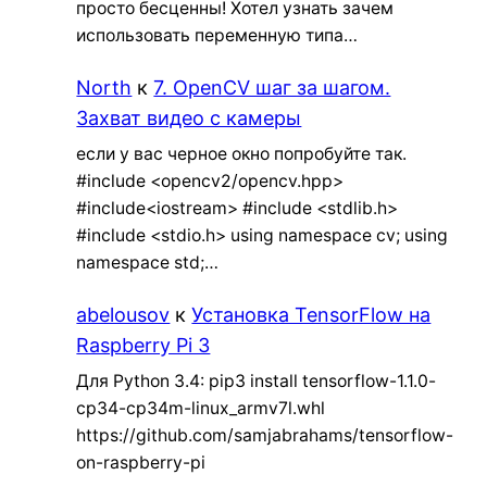
просто бесценны! Хотел узнать зачем
использовать переменную типа…
North
к
7. OpenCV шаг за шагом.
Захват видео с камеры
если у вас черное окно попробуйте так.
#include <opencv2/opencv.hpp>
#include<iostream> #include <stdlib.h>
#include <stdio.h> using namespace cv; using
namespace std;…
abelousov
к
Установка TensorFlow на
Raspberry Pi 3
Для Python 3.4: pip3 install tensorflow-1.1.0-
cp34-cp34m-linux_armv7l.whl
https://github.com/samjabrahams/tensorflow-
on-raspberry-pi