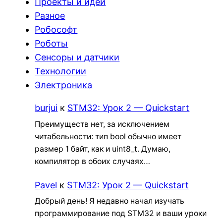
Проекты и идеи
Разное
Робософт
Роботы
Сенсоры и датчики
Технологии
Электроника
burjui
к
STM32: Урок 2 — Quickstart
Преимуществ нет, за исключением
читабельности: тип bool обычно имеет
размер 1 байт, как и uint8_t. Думаю,
компилятор в обоих случаях…
Pavel
к
STM32: Урок 2 — Quickstart
Добрый день! Я недавно начал изучать
программирование под STM32 и ваши уроки