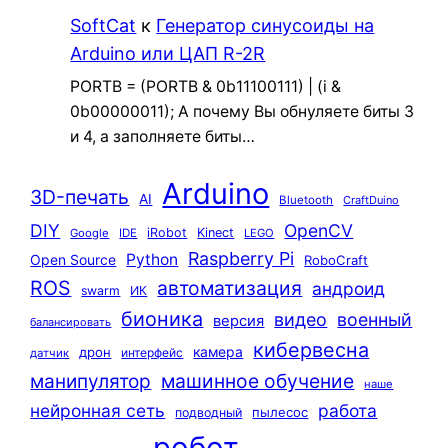
SoftCat
к
Генератор синусоиды на
Arduino или ЦАП R-2R
PORTB = (PORTB & 0b11100111) | (i &
0b00000011); А почему Вы обнуляете биты 3
и 4, а заполняете биты…
Arduino
3D-печать
AI
Bluetooth
CraftDuino
DIY
OpenCV
iRobot
Kinect
Google
IDE
LEGO
Raspberry Pi
Python
Open Source
RoboCraft
ROS
автоматизация
андроид
swarm
ИК
бионика
видео
военный
версия
балансировать
кибервесна
камера
дрон
интерфейс
датчик
машинное обучение
манипулятор
наше
нейронная сеть
работа
пылесос
подводный
робот