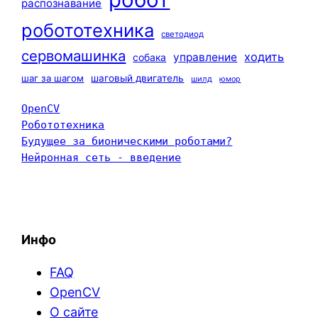
распознавание
робототехника
светодиод
сервомашинка
ходить
управление
собака
шаг за шагом
шаговый двигатель
шилд
юмор
OpenCV
Робототехника
Будущее за бионическими роботами?
Нейронная сеть - введение
Инфо
FAQ
OpenCV
О сайте