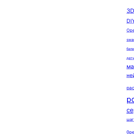
3D
DI
Ope
swa
бала
дат
ма
не
ра
р
се
шаг
Op