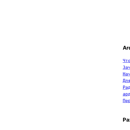
Ar
Чт
За
На
Дл
Ра
ар
Пе
Ра