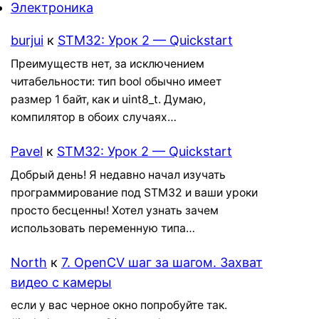
Электроника
burjui
к
STM32: Урок 2 — Quickstart
Преимуществ нет, за исключением
читабельности: тип bool обычно имеет
размер 1 байт, как и uint8_t. Думаю,
компилятор в обоих случаях…
Pavel
к
STM32: Урок 2 — Quickstart
Добрый день! Я недавно начал изучать
программирование под STM32 и ваши уроки
просто бесценны! Хотел узнать зачем
использовать переменную типа…
North
к
7. OpenCV шаг за шагом. Захват
видео с камеры
если у вас черное окно попробуйте так.