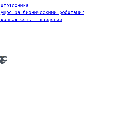
бототехника
дущее за бионическими роботами?
йронная сеть - введение