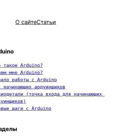
О сайте
Статьи
duino
о такое Arduino?
чем мне Arduino?
чало работы с Arduino
я начинающих ардуинщиков
диодетали (точка входа для начинающих 
дуинщиков)
рвые шаги с Arduino
зделы