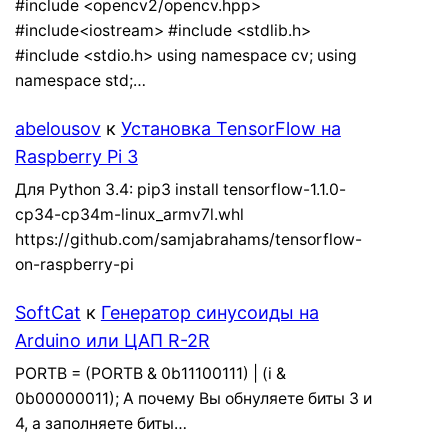
#include <opencv2/opencv.hpp>
#include<iostream> #include <stdlib.h>
#include <stdio.h> using namespace cv; using
namespace std;…
abelousov
к
Установка TensorFlow на
Raspberry Pi 3
Для Python 3.4: pip3 install tensorflow-1.1.0-
cp34-cp34m-linux_armv7l.whl
https://github.com/samjabrahams/tensorflow-
on-raspberry-pi
SoftCat
к
Генератор синусоиды на
Arduino или ЦАП R-2R
PORTB = (PORTB & 0b11100111) | (i &
0b00000011); А почему Вы обнуляете биты 3 и
4, а заполняете биты…