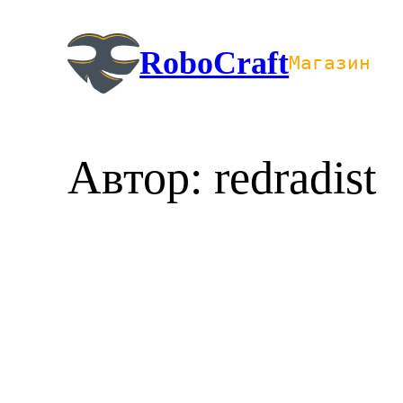
Перейти
к
RoboCraft
Магазин
содержимому
Автор:
redradist