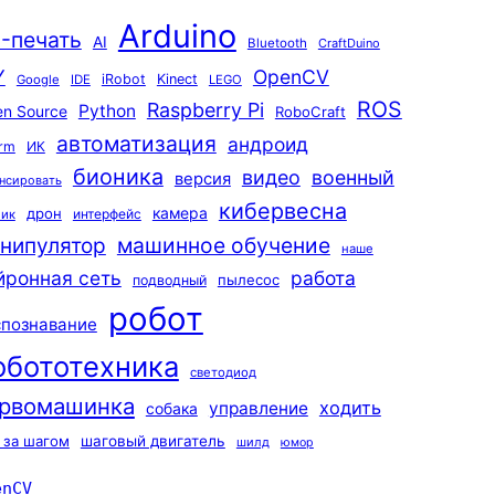
Arduino
-печать
AI
Bluetooth
CraftDuino
Y
OpenCV
iRobot
Kinect
Google
IDE
LEGO
ROS
Raspberry Pi
Python
n Source
RoboCraft
автоматизация
андроид
rm
ИК
бионика
видео
военный
версия
нсировать
кибервесна
камера
дрон
интерфейс
чик
машинное обучение
нипулятор
наше
йронная сеть
работа
пылесос
подводный
робот
спознавание
обототехника
светодиод
рвомашинка
ходить
управление
собака
 за шагом
шаговый двигатель
шилд
юмор
enCV