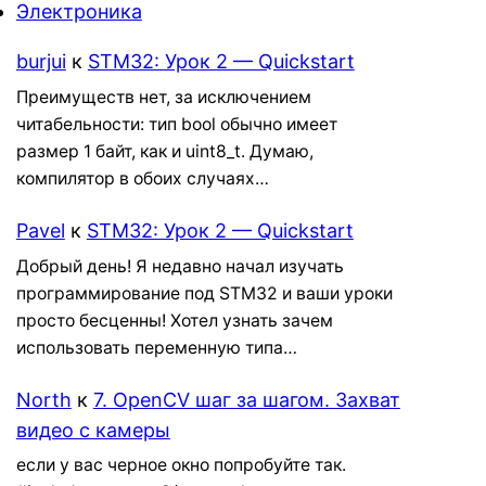
Электроника
burjui
к
STM32: Урок 2 — Quickstart
Преимуществ нет, за исключением
читабельности: тип bool обычно имеет
размер 1 байт, как и uint8_t. Думаю,
компилятор в обоих случаях…
Pavel
к
STM32: Урок 2 — Quickstart
Добрый день! Я недавно начал изучать
программирование под STM32 и ваши уроки
просто бесценны! Хотел узнать зачем
использовать переменную типа…
North
к
7. OpenCV шаг за шагом. Захват
видео с камеры
если у вас черное окно попробуйте так.