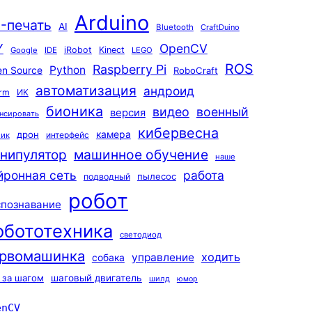
Arduino
-печать
AI
Bluetooth
CraftDuino
Y
OpenCV
iRobot
Kinect
Google
IDE
LEGO
ROS
Raspberry Pi
Python
n Source
RoboCraft
автоматизация
андроид
rm
ИК
бионика
видео
военный
версия
нсировать
кибервесна
камера
дрон
интерфейс
чик
машинное обучение
нипулятор
наше
йронная сеть
работа
пылесос
подводный
робот
спознавание
обототехника
светодиод
рвомашинка
ходить
управление
собака
 за шагом
шаговый двигатель
шилд
юмор
enCV