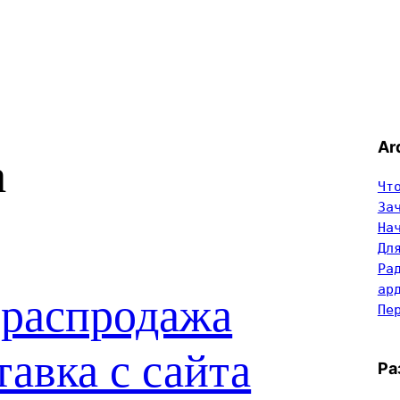
Ar
a
Чт
За
На
Дл
Ра
ар
 распродажа
Пе
тавка с сайта
Ра