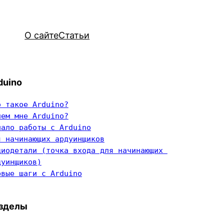
О сайте
Статьи
duino
о такое Arduino?
чем мне Arduino?
чало работы с Arduino
я начинающих ардуинщиков
диодетали (точка входа для начинающих 
дуинщиков)
рвые шаги с Arduino
зделы