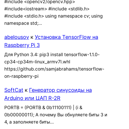
#include <opencv2/opencv.hpp>
#include<iostream> #include <stdlib.h>
#include <stdio.h> using namespace cv; using
namespace std;…
abelousov
к
Установка TensorFlow на
Raspberry Pi 3
Для Python 3.4: pip3 install tensorflow-1.1.0-
cp34-cp34m-linux_armv7l.whl
https://github.com/samjabrahams/tensorflow-
on-raspberry-pi
SoftCat
к
Генератор синусоиды на
Arduino или ЦАП R-2R
PORTB = (PORTB & 0b11100111) | (i &
0b00000011); А почему Вы обнуляете биты 3 и
4, а заполняете биты…