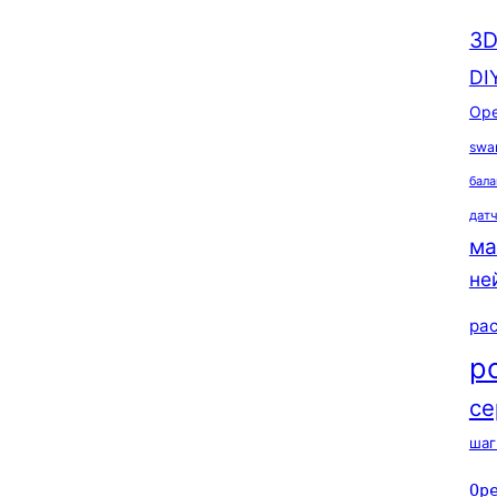
3D
DI
Ope
swa
бала
дат
ма
не
ра
р
се
шаг
Op