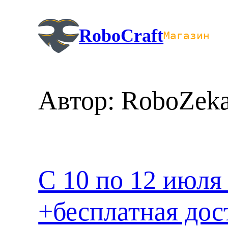
Перейти
к
RoboCraft
Магазин
содержимому
Автор:
RoboZek
С 10 по 12 июля
+бесплатная дос