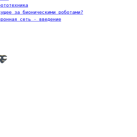
бототехника
дущее за бионическими роботами?
йронная сеть - введение