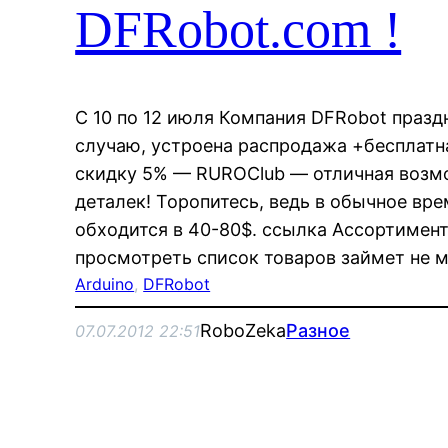
DFRobot.com !
С 10 по 12 июля Компания DFRobot празд
случаю, устроена распродажа +бесплатна
скидку 5% — RUROClub — отличная возм
деталек! Торопитесь, ведь в обычное вр
обходится в 40-80$. ссылка Ассортимент
просмотреть список товаров займет не 
Arduino
, 
DFRobot
RoboZeka
Разное
07.07.2012 22:51