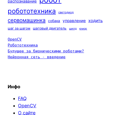
распознавание
робототехника
светодиод
сервомашинка
ходить
управление
собака
шаг за шагом
шаговый двигатель
шилд
юмор
OpenCV
Робототехника
Будущее за бионическими роботами?
Нейронная сеть - введение
Инфо
FAQ
OpenCV
О сайте