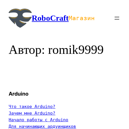
Перейти
к
RoboCraft
Магазин
содержимому
Автор:
romik9999
Arduino
Что такое Arduino?
Зачем мне Arduino?
Начало работы с Arduino
Для начинающих ардуинщиков