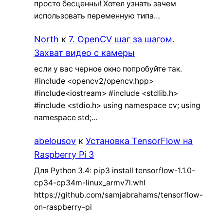
просто бесценны! Хотел узнать зачем
использовать переменную типа…
North
к
7. OpenCV шаг за шагом.
Захват видео с камеры
если у вас черное окно попробуйте так.
#include <opencv2/opencv.hpp>
#include<iostream> #include <stdlib.h>
#include <stdio.h> using namespace cv; using
namespace std;…
abelousov
к
Установка TensorFlow на
Raspberry Pi 3
Для Python 3.4: pip3 install tensorflow-1.1.0-
cp34-cp34m-linux_armv7l.whl
https://github.com/samjabrahams/tensorflow-
on-raspberry-pi