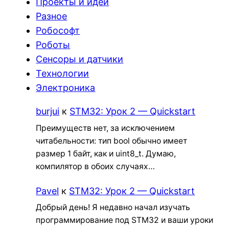
Проекты и идеи
Разное
Робософт
Роботы
Сенсоры и датчики
Технологии
Электроника
burjui
к
STM32: Урок 2 — Quickstart
Преимуществ нет, за исключением
читабельности: тип bool обычно имеет
размер 1 байт, как и uint8_t. Думаю,
компилятор в обоих случаях…
Pavel
к
STM32: Урок 2 — Quickstart
Добрый день! Я недавно начал изучать
программирование под STM32 и ваши уроки