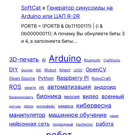
SoftCat
к
Генератор синусоиды на
Arduino или ЦАП R-2R
PORTB = (PORTB & 0b11100111) | (i &
0b00000011); А почему Вы обнуляете биты 3
и 4, а заполняете биты…
Arduino
3D-печать
AI
Bluetooth
CraftDuino
DIY
OpenCV
iRobot
Kinect
Google
IDE
LEGO
Raspberry Pi
Python
Open Source
RoboCraft
ROS
автоматизация
андроид
swarm
ИК
бионика
видео
военный
версия
балансировать
кибервесна
камера
дрон
интерфейс
датчик
машинное обучение
манипулятор
наше
нейронная сеть
работа
пылесос
подводный
робот