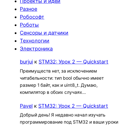
Проекты и идеи
Разное
Робософт
Роботы
Сенсоры и датчики
Технологии
Электроника
burjui
к
STM32: Урок 2 — Quickstart
Преимуществ нет, за исключением
читабельности: тип bool обычно имеет
размер 1 байт, как и uint8_t. Думаю,
компилятор в обоих случаях…
Pavel
к
STM32: Урок 2 — Quickstart
Добрый день! Я недавно начал изучать
программирование под STM32 и ваши уроки