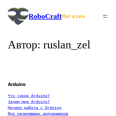
Перейти
к
RoboCraft
Магазин
содержимому
Автор:
ruslan_zel
Arduino
Что такое Arduino?
Зачем мне Arduino?
Начало работы с Arduino
Для начинающих ардуинщиков