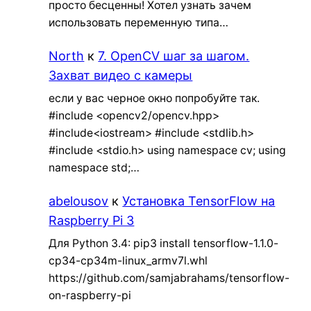
просто бесценны! Хотел узнать зачем
использовать переменную типа…
North
к
7. OpenCV шаг за шагом.
Захват видео с камеры
если у вас черное окно попробуйте так.
#include <opencv2/opencv.hpp>
#include<iostream> #include <stdlib.h>
#include <stdio.h> using namespace cv; using
namespace std;…
abelousov
к
Установка TensorFlow на
Raspberry Pi 3
Для Python 3.4: pip3 install tensorflow-1.1.0-
cp34-cp34m-linux_armv7l.whl
https://github.com/samjabrahams/tensorflow-
on-raspberry-pi