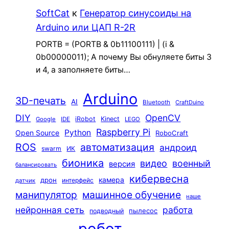
SoftCat
к
Генератор синусоиды на
Arduino или ЦАП R-2R
PORTB = (PORTB & 0b11100111) | (i &
0b00000011); А почему Вы обнуляете биты 3
и 4, а заполняете биты…
Arduino
3D-печать
AI
Bluetooth
CraftDuino
DIY
OpenCV
iRobot
Kinect
Google
IDE
LEGO
Raspberry Pi
Python
Open Source
RoboCraft
ROS
автоматизация
андроид
swarm
ИК
бионика
видео
военный
версия
балансировать
кибервесна
камера
дрон
интерфейс
датчик
машинное обучение
манипулятор
наше
нейронная сеть
работа
пылесос
подводный
робот