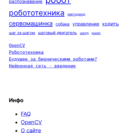
распознавание
робототехника
светодиод
сервомашинка
ходить
управление
собака
шаг за шагом
шаговый двигатель
шилд
юмор
OpenCV
Робототехника
Будущее за бионическими роботами?
Нейронная сеть - введение
Инфо
FAQ
OpenCV
О сайте