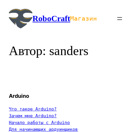
Перейти
к
RoboCraft
Магазин
содержимому
Автор:
sanders
Arduino
Что такое Arduino?
Зачем мне Arduino?
Начало работы с Arduino
Для начинающих ардуинщиков