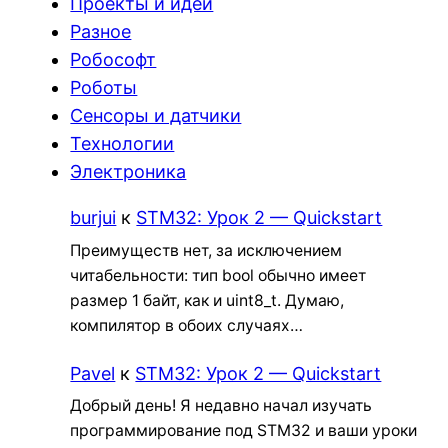
Проекты и идеи
Разное
Робософт
Роботы
Сенсоры и датчики
Технологии
Электроника
burjui
к
STM32: Урок 2 — Quickstart
Преимуществ нет, за исключением
читабельности: тип bool обычно имеет
размер 1 байт, как и uint8_t. Думаю,
компилятор в обоих случаях…
Pavel
к
STM32: Урок 2 — Quickstart
Добрый день! Я недавно начал изучать
программирование под STM32 и ваши уроки