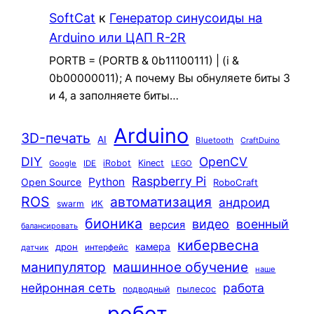
SoftCat
к
Генератор синусоиды на
Arduino или ЦАП R-2R
PORTB = (PORTB & 0b11100111) | (i &
0b00000011); А почему Вы обнуляете биты 3
и 4, а заполняете биты…
Arduino
3D-печать
AI
Bluetooth
CraftDuino
DIY
OpenCV
iRobot
Kinect
Google
IDE
LEGO
Raspberry Pi
Python
Open Source
RoboCraft
ROS
автоматизация
андроид
swarm
ИК
бионика
видео
военный
версия
балансировать
кибервесна
камера
дрон
интерфейс
датчик
машинное обучение
манипулятор
наше
нейронная сеть
работа
пылесос
подводный
робот